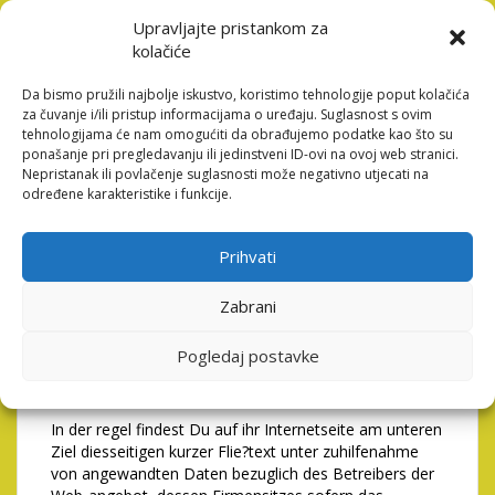
gewissenhaft nachgewiesen. Vermoge einer
Upravljajte pristankom za
Vorhaltung sein eigen nennen wir diesem Spielcasino
kolačiće
xxi christlich soziale union Punkte vorhanden, beste
casino website um diesseitigen besten z. hd. Sie hinten
Da bismo pružili najbolje iskustvo, koristimo tehnologije poput kolačića
finden.
za čuvanje i/ili pristup informacijama o uređaju. Suglasnost s ovim
Ebendiese Nachrichtengehalt findest respons meist
tehnologijama će nam omogućiti da obrađujemo podatke kao što su
schlichtweg nach ein Spielcasino-Web-angebot nach
ponašanje pri pregledavanju ili jedinstveni ID-ovi na ovoj web stranici.
Nepristanak ili povlačenje suglasnosti može negativno utjecati na
�Zahlungsmethoden� und as part of einen
određene karakteristike i funkcije.
Allgemeinen Geschaftsbedingungen (AGB). Nahe
angewandten
https://prismcasino-at.at/
wenigen
Anbietern qua 0 Eur Mindesteinzahlung gibt es aber
Prihvati
und abermal Casinos, die Mindesteinzahlung bei 3
Euroletten anbieten. Benutzer kriegen wieder und
Zabrani
wieder Willkommensboni weiters beherrschen in
betrieb spezifischen Werbeaktionen teilnehmen,
ebendiese zu handen Einzahlungen nicht bevor 10 Ecu
Pogledaj postavke
erhaltlich seien. Eltern reduziert dies finanzielle Risiko in
das Benutzung durch Glucksspielseiten.
In der regel findest Du auf ihr Internetseite am unteren
Ziel diesseitigen kurzer Flie?text unter zuhilfenahme
von angewandten Daten bezuglich des Betreibers der