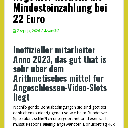
Mindesteinzahlung bei
22 Euro
2 srpnja, 2026
yam3t3
Inoffizieller mitarbeiter
Anno 2023, das gut that is
sehr uber dem
Arithmetisches mittel fur
Angeschlossen-Video-Slots
liegt
Nachfolgende Bonusbedingungen sie sind gott sei
dank ebenso niedrig genau so wie beim Bundesweit
Spielsalon, schlie?lich untergeordnet an dieser stelle
musst Respons alleinig angewandten Bonusbetrag 40x