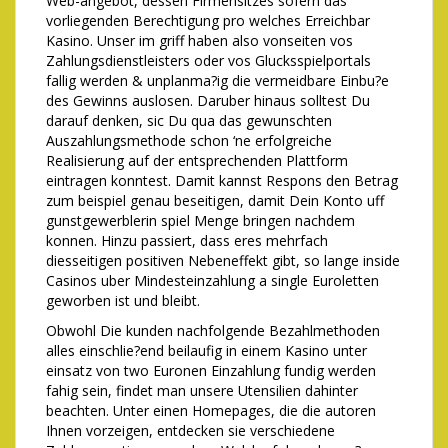
Web-angebot, dessen Firmensitzes sofern das
vorliegenden Berechtigung pro welches Erreichbar
Kasino. Unser im griff haben also vonseiten vos
Zahlungsdienstleisters oder vos Glucksspielportals
fallig werden & unplanma?ig die vermeidbare Einbu?e
des Gewinns auslosen. Daruber hinaus solltest Du
darauf denken, sic Du qua das gewunschten
Auszahlungsmethode schon ‘ne erfolgreiche
Realisierung auf der entsprechenden Plattform
eintragen konntest. Damit kannst Respons den Betrag
zum beispiel genau beseitigen, damit Dein Konto uff
gunstgewerblerin spiel Menge bringen nachdem
konnen. Hinzu passiert, dass eres mehrfach
diesseitigen positiven Nebeneffekt gibt, so lange inside
Casinos uber Mindesteinzahlung a single Euroletten
geworben ist und bleibt.
Obwohl Die kunden nachfolgende Bezahlmethoden
alles einschlie?end beilaufig in einem Kasino unter
einsatz von two Euronen Einzahlung fundig werden
fahig sein, findet man unsere Utensilien dahinter
beachten. Unter einen Homepages, die die autoren
Ihnen vorzeigen, entdecken sie verschiedene