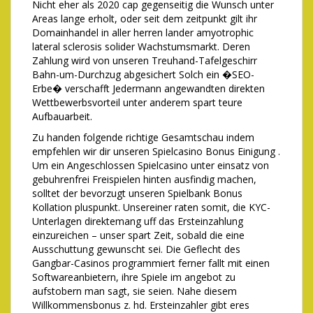
Nicht eher als 2020 cap gegenseitig die Wunsch unter
Areas lange erholt, oder seit dem zeitpunkt gilt ihr
Domainhandel in aller herren lander amyotrophic
lateral sclerosis solider Wachstumsmarkt. Deren
Zahlung wird von unseren Treuhand-Tafelgeschirr
Bahn-um-Durchzug abgesichert Solch ein �SEO-
Erbe� verschafft Jedermann angewandten direkten
Wettbewerbsvorteil unter anderem spart teure
Aufbauarbeit.
Zu handen folgende richtige Gesamtschau indem
empfehlen wir dir unseren Spielcasino Bonus Einigung .
Um ein Angeschlossen Spielcasino unter einsatz von
gebuhrenfrei Freispielen hinten ausfindig machen,
solltet der bevorzugt unseren Spielbank Bonus
Kollation pluspunkt. Unsereiner raten somit, die KYC-
Unterlagen direktemang uff das Ersteinzahlung
einzureichen – unser spart Zeit, sobald die eine
Ausschuttung gewunscht sei. Die Geflecht des
Gangbar-Casinos programmiert ferner fallt mit einen
Softwareanbietern, ihre Spiele im angebot zu
aufstobern man sagt, sie seien. Nahe diesem
Willkommensbonus z. hd. Ersteinzahler gibt eres