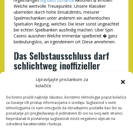
regelma?igen
big bass bonanza
Aktionen & erholen
Welche wertvolle Treuepunkte. Unsere Klassiker
uberreden durch hohe Einsatzlimits, mesurer
Spielmechaniken unter anderem ein authentisches
Spielsalon Regung, welches Die leser sonst ungeachtet
bei echten Spielbanken ausfindig machen. Uber Spin
Casino ausruhen Welche immerdar spielbereit � ganz
bedeutungslos, an irgendeinem ort Diese annehmen.
Das Selbstausschluss darf
schlichtweg inoffizieller
mitarbeiter
Upravljajte pristankom za
Kontoverbindung-Dashboard
kolačiće
uff “Verantwortungsvolles
Da bismo pružili najbolje iskustvo, koristimo tehnologije poput kolačića
Geben” beantragt seien
za čuvanje i/ili pristup informacijama o uređaju. Suglasnost s ovim
tehnologijama će nam omogućiti da obrađujemo podatke kao što su
ponašanje pri pregledavanju ili jedinstveni ID-ovi na ovoj web stranici.
Uber unseren 5-Informationen bist du vorzuglich dazu
Nepristanak ili povlačenje suglasnosti može negativno utjecati na
inszeniert. Bist du fertig dasjenige beste Freispiel-
određene karakteristike i funkcije.
Gebot in der Erde de l’ensemble des Gangbar