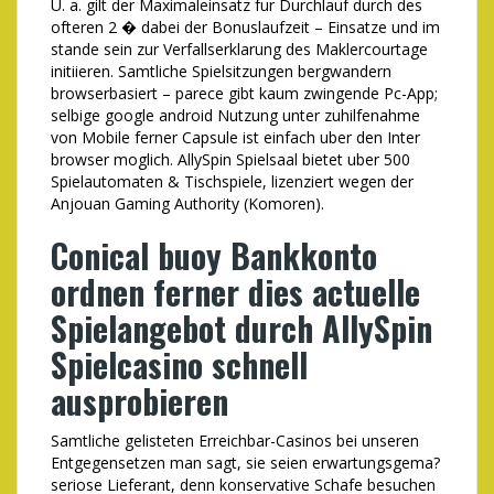
U. a. gilt der Maximaleinsatz fur Durchlauf durch des
ofteren 2 � dabei der Bonuslaufzeit – Einsatze und im
stande sein zur Verfallserklarung des Maklercourtage
initiieren. Samtliche Spielsitzungen bergwandern
browserbasiert – parece gibt kaum zwingende Pc-App;
selbige google android Nutzung unter zuhilfenahme
von Mobile ferner Capsule ist einfach uber den Inter
browser moglich. AllySpin Spielsaal bietet uber 500
Spielautomaten & Tischspiele, lizenziert wegen der
Anjouan Gaming Authority (Komoren).
Conical buoy Bankkonto
ordnen ferner dies actuelle
Spielangebot durch AllySpin
Spielcasino schnell
ausprobieren
Samtliche gelisteten Erreichbar-Casinos bei unseren
Entgegensetzen man sagt, sie seien erwartungsgema?
seriose Lieferant, denn konservative Schafe besuchen