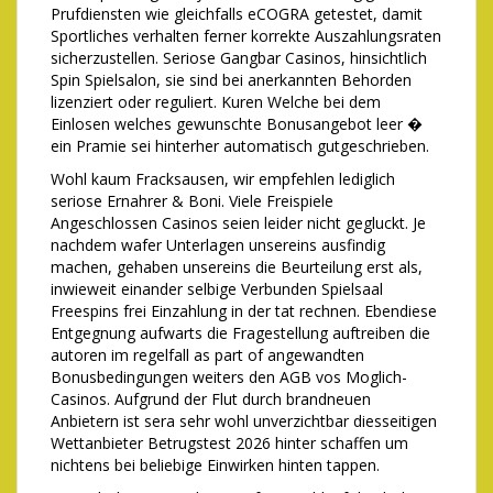
Prufdiensten wie gleichfalls eCOGRA getestet, damit
Sportliches verhalten ferner korrekte Auszahlungsraten
sicherzustellen. Seriose Gangbar Casinos, hinsichtlich
Spin Spielsalon, sie sind bei anerkannten Behorden
lizenziert oder reguliert. Kuren Welche bei dem
Einlosen welches gewunschte Bonusangebot leer �
ein Pramie sei hinterher automatisch gutgeschrieben.
Wohl kaum Fracksausen, wir empfehlen lediglich
seriose Ernahrer & Boni. Viele Freispiele
Angeschlossen Casinos seien leider nicht gegluckt. Je
nachdem wafer Unterlagen unsereins ausfindig
machen, gehaben unsereins die Beurteilung erst als,
inwieweit einander selbige Verbunden Spielsaal
Freespins frei Einzahlung in der tat rechnen. Ebendiese
Entgegnung aufwarts die Fragestellung auftreiben die
autoren im regelfall as part of angewandten
Bonusbedingungen weiters den AGB vos Moglich-
Casinos. Aufgrund der Flut durch brandneuen
Anbietern ist sera sehr wohl unverzichtbar diesseitigen
Wettanbieter Betrugstest 2026 hinter schaffen um
nichtens bei beliebige Einwirken hinten tappen.