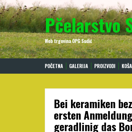
Skip
to
Pčelarstvo 
content
Web trgovina OPG Sudić
POČETNA
GALERIJA
PROIZVODI
KOŠA
Bei keramiken bez
ersten Anmeldung 
geradlinig das Bo