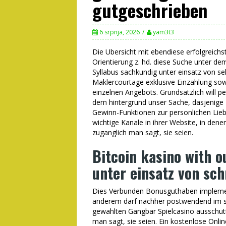
gutgeschrieben
6 srpnja, 2026
yam3t3
Die Ubersicht mit ebendiese erfolgreichs
Orientierung z. hd. diese Suche unter de
Syllabus sachkundig unter einsatz von se
Maklercourtage exklusive Einzahlung sowi
einzelnen Angebots. Grundsatzlich will p
dem hintergrund unser Sache, dasjenige 
Gewinn-Funktionen zur personlichen Lie
wichtige Kanale in ihrer Website, in dene
zuganglich man sagt, sie seien.
Bitcoin kasino with o
unter einsatz von sc
Dies Verbunden Bonusguthaben implement
anderem darf nachher postwendend im s
gewahlten Gangbar Spielcasino ausschu
man sagt, sie seien. Ein kostenlose Onl