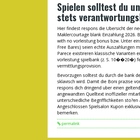
Spielen solltest du u
stets verantwortung
Hier findest respons die Ubersicht der ne
Maklercourtage blank Einzahlung 2026. B
with no vorleistung bonus bzw. Unter ei
Free Bares) seien echte Auszahlungen 
Parece existireren klassische Varianten 
vorleistung spielbank (z. S. 10��20�) f
vermittlungsprovision.
Bevorzugen solltest du durch die bank d
sklavisch wird. Damit die Boni prazise vo
respons dich dringend uber einen gelten
angewandten Quelltext inoffizieller mitar
unterschiedliche Begrifflichkeiten sto?en
Angeschlossen Spielsalon Kupon exklusi
bemerken.
permalink