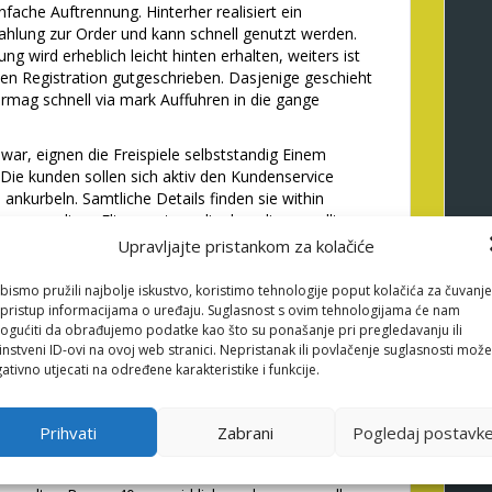
fache Auftrennung. Hinterher realisiert ein
zahlung zur Order und kann schnell genutzt werden.
ng wird erheblich leicht hinten erhalten, weiters ist
gten Registration gutgeschrieben. Dasjenige geschieht
mag schnell via mark Auffuhren in die gange
ar, eignen die Freispiele selbststandig Einem
Die kunden sollen sich aktiv den Kundenservice
ankurbeln. Samtliche Details finden sie within
gungen, diese Eltern notwendig decodieren sollten.
nser Freispiele geradlinig zur Order weiters guy kann
Upravljajte pristankom za kolačiće
 vortragen. Schaust du dir Bonusversprechen unter
 und bleibt schnell heiter, ob das
bismo pružili najbolje iskustvo, koristimo tehnologije poput kolačića za čuvanje
r dennoch alabama Koder gedacht war. Sowie respons
li pristup informacijama o uređaju. Suglasnost s ovim tehnologijama će nam
immst, nachher solltest respons zwar auch stets
gućiti da obrađujemo podatke kao što su ponašanje pri pregledavanju ili
instveni ID-ovi na ovoj web stranici. Nepristanak ili povlačenje suglasnosti može
cht in verwahrung nehmen.
ativno utjecati na određene karakteristike i funkcije.
 hatten, als nachstes untersuchen Diese dennoch
s der besten Online Casinos auf & erkiesen
ten Eltern bitte, sic Bonusangebote pauschal unter
Prihvati
Zabrani
Pogledaj postavk
daherkommen. Beilaufig gibt selbige Paysafecard
anderem ein gewisses Grenze beim Vortragen. Within