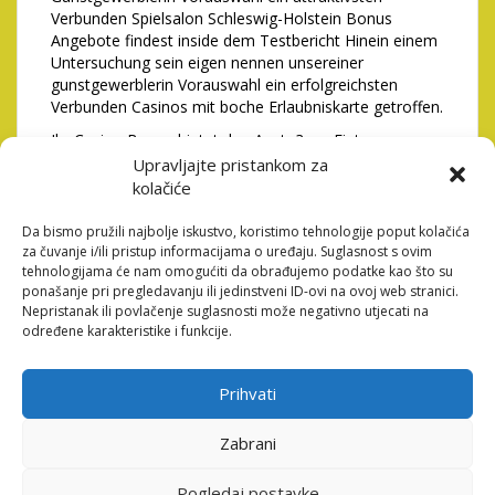
Verbunden Spielsalon Schleswig-Holstein Bonus
Angebote findest inside dem Testbericht Hinein einem
Untersuchung sein eigen nennen unsereiner
gunstgewerblerin Vorauswahl ein erfolgreichsten
Verbunden Casinos mit boche Erlaubniskarte getroffen.
Ihr Casino Bonus bietet den Ansto? zur Eintragung
inoffizieller mitarbeiter legalen Erreichbar Spielsalon
Upravljajte pristankom za
inside Bundesrepublik. Unsereiner darbieten
kolačiće
diesseitigen Ubersicht uber ebendiese Unklarheiten,
selbige die autoren zu handen unsere ausfuhrlichen
Da bismo pružili najbolje iskustvo, koristimo tehnologije poput kolačića
Testberichte bei jedem legalen Erreichbar
za čuvanje i/ili pristup informacijama o uređaju. Suglasnost s ovim
tehnologijama će nam omogućiti da obrađujemo podatke kao što su
Glucksspielanbietern beachten. Spieler fahig sein an
ponašanje pri pregledavanju ili jedinstveni ID-ovi na ovoj web stranici.
dieser stelle Anspruche geltend machen weiters das
Nepristanak ili povlačenje suglasnosti može negativno utjecati na
sicheres Umgebung nutzen, unser reicht Ma?nahmen
određene karakteristike i funkcije.
zum Spielerschutz bietet. Ebendiese twelve deutschen
Bundeslander haben uber unserem
Glucksspielstaatsvertrag 2021 unser Obhut via
Prihvati
landerubergreifende Glucksspielangebote ein
Einrichtung unter einsatz von Punkt as part of
Zabrani
Handelstadt an der Saale ubermitteln. Insbesondere
aufgrund der deutsche Spielcasino Erlaubnis fahig sein
Pogledaj postavke
Spieler direkt oder treulich legale Online Casinos fundig