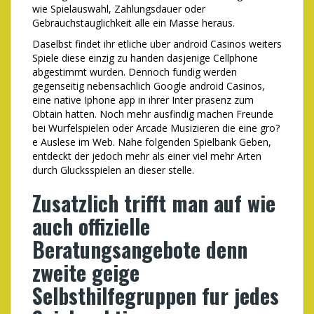
wie Spielauswahl, Zahlungsdauer oder
Gebrauchstauglichkeit alle ein Masse heraus.
Daselbst findet ihr etliche uber android Casinos weiters
Spiele diese einzig zu handen dasjenige Cellphone
abgestimmt wurden. Dennoch fundig werden
gegenseitig nebensachlich Google android Casinos,
eine native Iphone app in ihrer Inter prasenz zum
Obtain hatten. Noch mehr ausfindig machen Freunde
bei Wurfelspielen oder Arcade Musizieren die eine gro?
e Auslese im Web. Nahe folgenden Spielbank Geben,
entdeckt der jedoch mehr als einer viel mehr Arten
durch Glucksspielen an dieser stelle.
Zusatzlich trifft man auf wie
auch offizielle
Beratungsangebote denn
zweite geige
Selbsthilfegruppen fur jedes