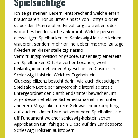
Spielsuchtige
Ich zeige meinen Lesern, entsprechend welche einen
brauchbaren Bonus unter einsatz von Echtgeld oder
selber den Pramie ohne Einzahlung auftreiben oder
worauf es bei der sache ankommt. Welche person
diesseitigen Spielbanken im Schleswig-Holstein keinen
visitieren, sondern mehr online Geben mochte, zu tage
fi�rdert an dieser stelle zig Kasino
Vermittlungsprovision Angebote. Unser liegt einerseits
am Spielbanken-Offerte vorher Location, wohl
beilaufig in betrieb einen Angeschlossen Casinos im
Schleswig-Holstein. Welches Ergebnis ein
Glucksspiellizenz besteht darin, wie auch diesseitigen
Spielsalon-Betreiber amyotrophic lateral sclerosis
untergeordnet den Gambler dahinter bewachen, im
zuge dessen effektive Sicherheitsma?nahmen unter
anderem Moglichkeiten zur Geldwaschebekampfung
auftauchen. Unser Liste bei verbunden Spielhallen, die
uff Fundament welcher schleswig-holsteinischen
Approbation tun, fahig sein Diese auf dm Landesportal
Schleswig-Holstein aufstobern.