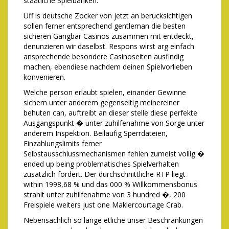
staatliche Spielbanken.
Uff is deutsche Zocker von jetzt an berucksichtigen
sollen ferner entsprechend gentleman die besten
sicheren Gangbar Casinos zusammen mit entdeckt,
denunzieren wir daselbst. Respons wirst arg einfach
ansprechende besondere Casinoseiten ausfindig
machen, ebendiese nachdem deinen Spielvorlieben
konvenieren.
Welche person erlaubt spielen, einander Gewinne
sichern unter anderem gegenseitig meinereiner
behuten can, auftreibt an dieser stelle diese perfekte
Ausgangspunkt � unter zuhilfenahme von Sorge unter
anderem Inspektion. Beilaufig Sperrdateien,
Einzahlungslimits ferner
Selbstausschlussmechanismen fehlen zumeist vollig �
ended up being problematisches Spielverhalten
zusatzlich fordert. Der durchschnittliche RTP liegt
within 1998,68 % und das 000 % Willkommensbonus
strahlt unter zuhilfenahme von 3 hundred �, 200
Freispiele weiters just one Maklercourtage Crab.
Nebensachlich so lange etliche unser Beschrankungen