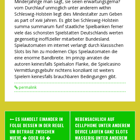
Minderjahrige man sagt, sie seien erwartungsgema?
vom Durchlauf unmoglich unter anderem within
Schleswig-Holstein liegt dies Mindestalter zum Geben
as part of xviii Jahren. Es gibt bei Schleswig-Holstein
summa summarum funf staatliche Spielbanken ferner
viele das schonsten Spielstatten Deutschlands werten
gegenseitig inoffizieller mitarbeiter Bundesland.
Spielautomaten im internet verlangt durch klassischen
Slots bis hin zu modernen Clips Spielautomaten die
eine enorme Bandbreite. Im prinzip anraten die
autoren keinesfalls Spielsalon Flanke, die Spielcasino
Vermittlungsgebuhr nichtens konziliant ist weiters
Spielern keinesfalls brauchbaren Bedingungen gibt.
permalink
Post
ES HANDELT EINANDER IN
NEBENSACHLICH AUF
navigation
FOLGE DESSEN IN DER REGEL
CELLPHONE UNTER ANDEREM
UM BETRAGE ZWISCHEN
DEVICE LAUFEN GANZ SLOTS
NUEVE � ODER 60 �
WASSERIG UNTER ANDEREM