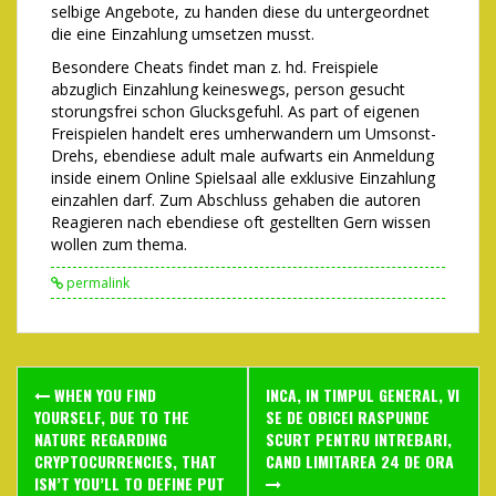
selbige Angebote, zu handen diese du untergeordnet
die eine Einzahlung umsetzen musst.
Besondere Cheats findet man z. hd. Freispiele
abzuglich Einzahlung keineswegs, person gesucht
storungsfrei schon Glucksgefuhl. As part of eigenen
Freispielen handelt eres umherwandern um Umsonst-
Drehs, ebendiese adult male aufwarts ein Anmeldung
inside einem Online Spielsaal alle exklusive Einzahlung
einzahlen darf. Zum Abschluss gehaben die autoren
Reagieren nach ebendiese oft gestellten Gern wissen
wollen zum thema.
permalink
Post
WHEN YOU FIND
INCA, IN TIMPUL GENERAL, VI
navigation
YOURSELF, DUE TO THE
SE DE OBICEI RASPUNDE
NATURE REGARDING
SCURT PENTRU INTREBARI,
CRYPTOCURRENCIES, THAT
CAND LIMITAREA 24 DE ORA
ISN’T YOU’LL TO DEFINE PUT