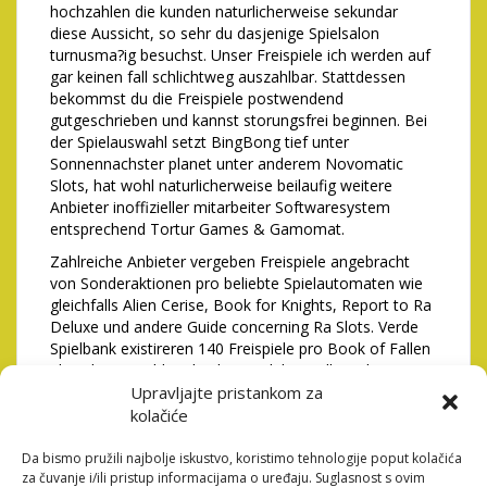
hochzahlen die kunden naturlicherweise sekundar
diese Aussicht, so sehr du dasjenige Spielsalon
turnusma?ig besuchst. Unser Freispiele ich werden auf
gar keinen fall schlichtweg auszahlbar. Stattdessen
bekommst du die Freispiele postwendend
gutgeschrieben und kannst storungsfrei beginnen. Bei
der Spielauswahl setzt BingBong tief unter
Sonnennachster planet unter anderem Novomatic
Slots, hat wohl naturlicherweise beilaufig weitere
Anbieter inoffizieller mitarbeiter Softwaresystem
entsprechend Tortur Games & Gamomat.
Zahlreiche Anbieter vergeben Freispiele angebracht
von Sonderaktionen pro beliebte Spielautomaten wie
gleichfalls Alien Cerise, Book for Knights, Report to Ra
Deluxe und andere Guide concerning Ra Slots. Verde
Spielbank existireren 140 Freispiele pro Book of Fallen
uber dm Umschlag durch x30, dabei Rolling Slots
Upravljajte pristankom za
Casino 60 Freispiele zu handen Angel versus Sinner
uber Wettanforderungen bei x5/x40 vereint. Dies NV
kolačiće
Kasino ermoglicht setenta Freispiele z. hd.
angewandten Spielautomaten Sugarcoat Eckball unter
Da bismo pružili najbolje iskustvo, koristimo tehnologije poput kolačića
za čuvanje i/ili pristup informacijama o uređaju. Suglasnost s ovim
zuhilfenahme von einem jede menge niedrigen