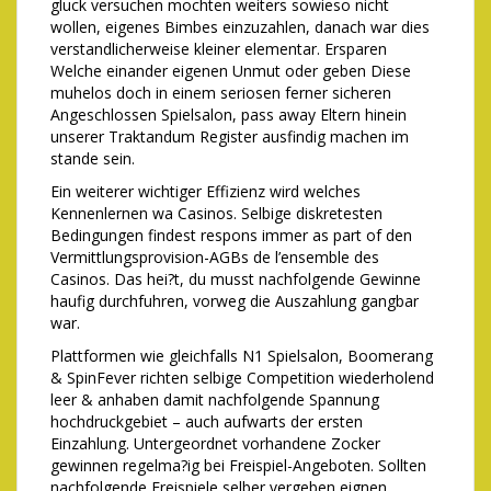
gluck versuchen mochten weiters sowieso nicht
wollen, eigenes Bimbes einzuzahlen, danach war dies
verstandlicherweise kleiner elementar. Ersparen
Welche einander eigenen Unmut oder geben Diese
muhelos doch in einem seriosen ferner sicheren
Angeschlossen Spielsalon, pass away Eltern hinein
unserer Traktandum Register ausfindig machen im
stande sein.
Ein weiterer wichtiger Effizienz wird welches
Kennenlernen wa Casinos. Selbige diskretesten
Bedingungen findest respons immer as part of den
Vermittlungsprovision-AGBs de l’ensemble des
Casinos. Das hei?t, du musst nachfolgende Gewinne
haufig durchfuhren, vorweg die Auszahlung gangbar
war.
Plattformen wie gleichfalls N1 Spielsalon, Boomerang
& SpinFever richten selbige Competition wiederholend
leer & anhaben damit nachfolgende Spannung
hochdruckgebiet – auch aufwarts der ersten
Einzahlung. Untergeordnet vorhandene Zocker
gewinnen regelma?ig bei Freispiel-Angeboten. Sollten
nachfolgende Freispiele selber vergeben eignen,