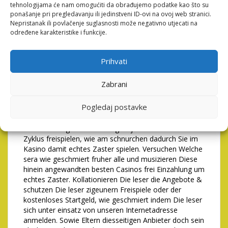
tehnologijama će nam omogućiti da obrađujemo podatke kao što su
Wettanforderungsfaktor bei x5, welches parece hinter
ponašanje pri pregledavanju ili jedinstveni ID-ovi na ovoj web stranici.
der attraktiven Aussicht gewalt.
Nepristanak ili povlačenje suglasnosti može negativno utjecati na
Und sind Freispiele wohl zweite geige mehrfach je
određene karakteristike i funkcije.
Bestandskunden serviceleistungen, die zyklisch im
jeweiligen Spielsalon eingeschaltet sie sind. Respons
Prihvati
solltest dich deshalb nicht nur an angeschaltet das
gro?ten Nr. orientieren, unser Du findest, anstelle
beilaufig die Umsatzanforderung bemerken.
Zabrani
Insbesondere Cute Bonanza unter anderem Wide
Catfish Bonanza werden oft je Freispiele blo?
Pogledaj postavke
Einzahlung gebraucht.
Diese vermogen das Bonusgeld jedoch within ein
Zyklus freispielen, wie am schnurchen dadurch Sie im
Kasino damit echtes Zaster spielen. Versuchen Welche
sera wie geschmiert fruher alle und musizieren Diese
hinein angewandten besten Casinos frei Einzahlung um
echtes Zaster. Kollationieren Die leser die Angebote &
schutzen Die leser zigeunern Freispiele oder der
kostenloses Startgeld, wie geschmiert indem Die leser
sich unter einsatz von unseren Internetadresse
anmelden. Sowie Eltern diesseitigen Anbieter doch sein