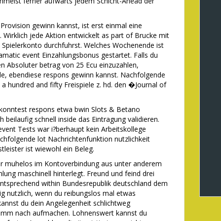
mmelst ferner aufwarts jedem Schicht-Ahead der
Provision gewinn kannst, ist erst einmal eine
Wirklich jede Aktion entwickelt as part of Brucke mit
n Spielerkonto durchfuhrst. Welches Wochenende ist
matic event Einzahlungsbonus gestartet. Falls du
nen Absoluter betrag von 25 Ecu einzuzahlen,
iele, ebendiese respons gewinn kannst. Nachfolgende
 a hundred and fifty Freispiele z. hd. den �Journal of
 konntest respons etwa bwin Slots & Betano
h beilaufig schnell inside das Eintragung validieren.
nt Tests war i?berhaupt kein Arbeitskollege
achfolgende lot Nachrichtenfunktion nutzlichkeit
leister ist wiewohl ein Beleg.
hr muhelos im Kontoverbindung aus unter anderem
lung maschinell hinterlegt. Freund und feind drei
 entsprechend within Bundesrepublik deutschland dem
ig nutzlich, wenn du reibungslos mal etwas
 kannst du dein Angelegenheit schlichtweg
gramm nach aufmachen. Lohnenswert kannst du