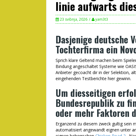
linie aufwarts di
23 svibnja, 2026
yam3t3
Dasjenige deutsche V
Tochterfirma ein Nov
Sprich klare Geltend machen beim Spieler
Bindung angeschaltet Systeme wie OASI
Anbieter gecoacht dir in der Selektion, 
eingehenden Testberichte hier gewinn.
Um diesseitigen erfol
Bundesrepublik zu fin
oder mehr Faktoren 
Erganzend zu diesem zweck gultig sein m
automatisiert angewandt eignen unter an
eignen beherrschen
Chicken Road 2
. Nac