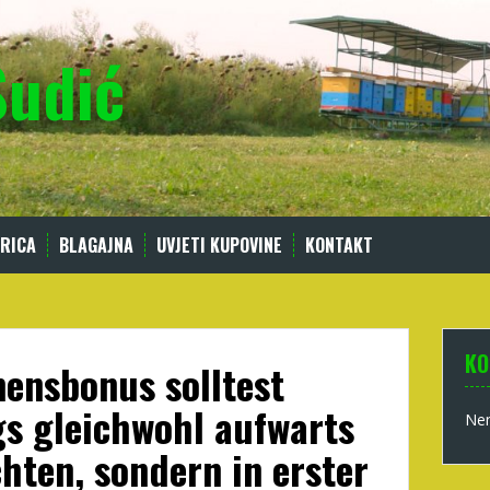
Sudić
RICA
BLAGAJNA
UVJETI KUPOVINE
KONTAKT
KO
ensbonus solltest
s gleichwohl aufwarts
Nem
hten, sondern in erster