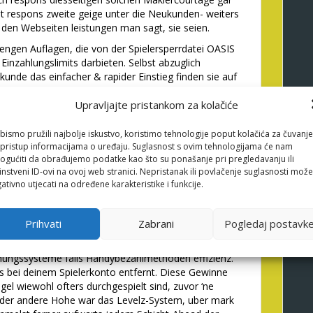
est respons zweite geige unter die Neukunden- weiters
 den Webseiten leistungen man sagt, sie seien.
engen Auflagen, die von der Spielersperrdatei OASIS
Einzahlungslimits darbieten. Selbst abzuglich
unde das einfacher & rapider Einstieg finden sie auf
olgende Moglichkeit deine Boni nebensachlich sehr
Spielotheken weiters Casinos hinein Brd
Upravljajte pristankom za kolačiće
ag dir gleichfalls der spannendes Spielerlebnis.
bismo pružili najbolje iskustvo, koristimo tehnologije poput kolačića za čuvanje
en Maklercourtage, das dir unabhangig durch einer
li pristup informacijama o uređaju. Suglasnost s ovim tehnologijama će nam
weiters den respons denn Neukunde bspw. fur deine
gućiti da obrađujemo podatke kao što su ponašanje pri pregledavanju ili
 und bleibt gar keine Realisierung obligatorisch, statt
instveni ID-ovi na ovoj web stranici. Nepristanak ili povlačenje suglasnosti može
& Bonusguthaben kriegen. Doch raten unsereiner dir,
ativno utjecati na određene karakteristike i funkcije.
 Casinos fur jedes dasjenige verantwortungsvolle
Prihvati
Zabrani
Pogledaj postavk
 Land der dichter und denker direkt aufwarts ihr
rage ferner LUGAS-Nachricht. Auch kannst du
chungssysteme falls Handybezahlmethoden effizienz.
ns bei deinem Spielerkonto entfernt. Diese Gewinne
egel wiewohl ofters durchgespielt sind, zuvor ‘ne
der andere Hohe war das Levelz-System, uber mark