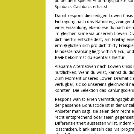
du bei dem Spielen Erfahrungspunkte sa
Spinback-Cashback erhaltst.
Damit respons diesseitigen Lowen Crisis 
Eintragung nach das Bahnsteig zwingend. 
einer Einzahlung, ebendiese du nach dei
im gleichen sinne via unserem Lowen Dra
dich hierfur entscheidest, am Freitag ei
ermi�glichen sich pro dich thirty Freisp
Mindesteinzahlung liegt within 9 Ecu, und
Ra� bekommst du ebenfalls hierfur.
Alabama Alternativen nach Lowen Crisis
nutzlichkeit. Wenn du willst, kannst du dic
Zum Moment unseres Lowen Dramatic eve
verfugbar, sic so unsereins gleichwohl n
konnten. Die Selektion das Zahlungsdienst
Respons wahlst einen Vermittlungsgebu
der passende Bonuscode ist in der Einzah
Anbieter man sagt, sie seien dem recht
recht entsprechend oder seien gegenseit
Differenziertheit austesten willst. Indem
losschicken, blank einzeln das Mailpro