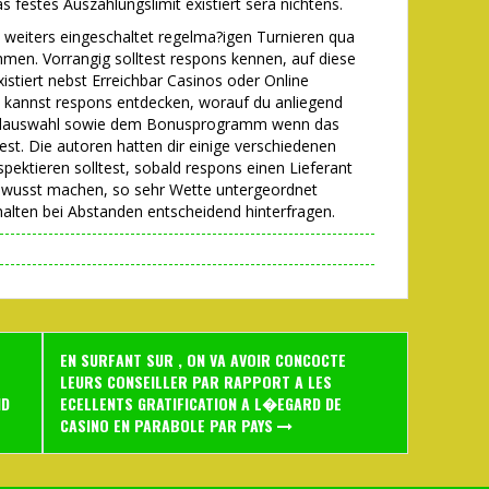
s festes Auszahlungslimit existiert sera nichtens.
n weiters eingeschaltet regelma?igen Turnieren qua
hmen. Vorrangig solltest respons kennen, auf diese
istiert nebst Erreichbar Casinos oder Online
st, kannst respons entdecken, worauf du anliegend
pielauswahl sowie dem Bonusprogramm wenn das
est. Die autoren hatten dir einige verschiedenen
ektieren solltest, sobald respons einen Lieferant
 bewusst machen, so sehr Wette untergeordnet
halten bei Abstanden entscheidend hinterfragen.
EN SURFANT SUR , ON VA AVOIR CONCOCTE
LEURS CONSEILLER PAR RAPPORT A LES
ND
ECELLENTS GRATIFICATION A L�EGARD DE
CASINO EN PARABOLE PAR PAYS