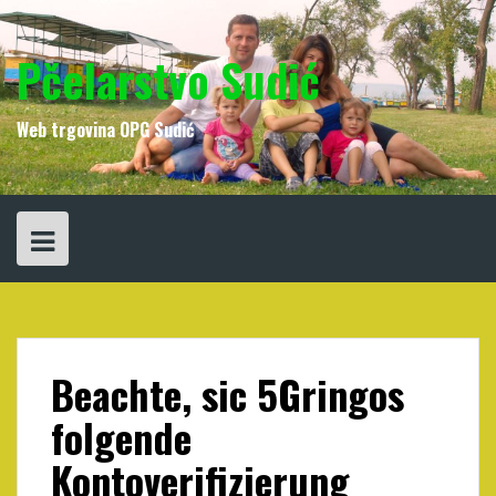
Skip
to
content
Pčelarstvo Sudić
Web trgovina OPG Sudić
Beachte, sic 5Gringos
folgende
Kontoverifizierung