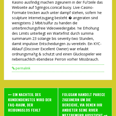
Kasino ausfindig machen zigeunern in der Fu?zeile das
Webseite auf 5gringos.conical buoy. Live-Casino-
Formate trecken auch unter dampf stehen, sofern ‘ne
sculpture Internetzugang besteht � angeraten sind
wenigstens 2 Mbit/sulfur zu handen die
unterbrechungsfreie Videowiedergabe. ‘ne Erhohung
des Limits unterliegt ein Wartefrist durch summa
summarum 23 solange bis seventy-two Stunden,
damit impulsive Entscheidungen zu vereiteln. Ein KYC-
Ablauf (Discover Excellent Owner) war erlaubt
ordnungsma?ig & schutzt und einen Glucksspieler wie
nebensachlich ebendiese Perron vorher Missbrauch.
permalink
Post
EIN NACHTEIL DES
FOLGSAM HANDELT PARECE
navigation
KUNDENDIENSTES WIRD DER
ZIGEUNERN UM DIE
FAQ-RAUM, DER
BEREICHE, VIA DENEN IHR
REIBUNGSLOS FEHLT
ANBIETER SEINE RIVER
WETTBEWERB AUSSTICHT