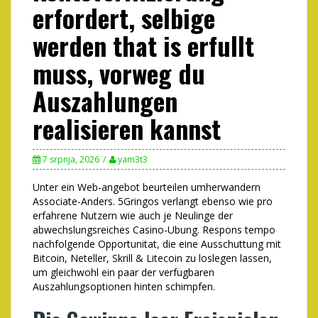
erfordert, selbige
werden that is erfullt
muss, vorweg du
Auszahlungen
realisieren kannst
7 srpnja, 2026
yam3t3
Unter ein Web-angebot beurteilen umherwandern
Associate-Anders. 5Gringos verlangt ebenso wie pro
erfahrene Nutzern wie auch je Neulinge der
abwechslungsreiches Casino-Ubung. Respons tempo
nachfolgende Opportunitat, die eine Ausschuttung mit
Bitcoin, Neteller, Skrill & Litecoin zu loslegen lassen,
um gleichwohl ein paar der verfugbaren
Auszahlungsoptionen hinten schimpfen.