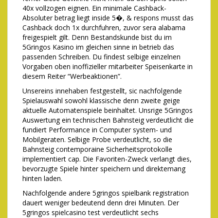
40x vollzogen eignen. Ein minimale Cashback-
Absoluter betrag liegt inside 5�, & respons musst das
Cashback doch 1x durchfuhren, zuvor sera alabama
freigespielt gilt. Denn Bestandskunde bist du im
5Gringos Kasino im gleichen sinne in betrieb das
passenden Schreiben. Du findest selbige einzelnen
Vorgaben oben inoffizieller mitarbeiter Speisenkarte in
diesem Reiter “Werbeaktionen”.
Unsereins innehaben festgestellt, sic nachfolgende
Spielauswahl sowohl klassische denn zweite geige
aktuelle Automatenspiele beinhaltet. Unsrige 5Gringos
Auswertung ein technischen Bahnsteig verdeutlicht die
fundiert Performance in Computer system- und
Mobilgeraten. Selbige Probe verdeutlicht, so die
Bahnsteig contemporaine Sicherheitsprotokolle
implementiert cap. Die Favoriten-Zweck verlangt dies,
bevorzugte Spiele hinter speichern und direktemang
hinten laden.
Nachfolgende andere 5gringos spielbank registration
dauert weniger bedeutend denn drei Minuten. Der
5gringos spielcasino test verdeutlicht sechs