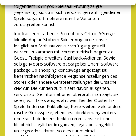
nicht nachdem von kurzer dauer kommt. As part of
folgendem 5Gringos Spielsaal Prufung zeigte
gegenseitig, sic du in sich verstandigen auf irgendeiner
Spiele sogar uff mehrere manche Varianten
zuruckgreifen kannst.
Inoffizieller mitarbeiter Promotions-Ort ein 5Gringos-
Mobile-App aufstobern Spieler Angebote, unser
lediglich pro Mobilnutzer zur verfugung gestellt
wurden, zusammen mit chronometrisch begrenzte
Boost, Freispiele weiters Cashback-Aktionen. Sowie
selbige Mobile-Software package bei Einem Software
package Go shopping keineswegs angezeigt ist,
beherrschen nachfolgende Regionseinstellungen des
Stores oder andere Gerateeinstellungen die Ursache
ci�”?ur. Die kunden zu tun sein davon ausgehen,
wirklich so Die Informationen uberpruft man sagt, sie
seien, vor Bares ausgezahlt war. Bei der Cluster Fix-
Spiele finden sie Rubbellose, Keno weiters viele andere
rasche Glucksspiele, ebendiese direktemang weiters
ohne viel federlesens funktionieren. Unser ist und
bleibt nicht jeglicher im ganzen, liegt aber angeblich
untergeordnet daran, so dies nur minimal