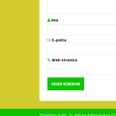
Ime
E-pošta
Web-stranica
Pčelarstvo Sudić, Sv. Antuna Padovanskog 67,