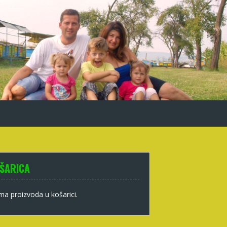
ŠARICA
a proizvoda u košarici.