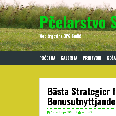
Skip
to
Pčelarstvo 
content
Web trgovina OPG Sudić
POČETNA
GALERIJA
PROIZVODI
KOŠA
Bästa Strategier 
Bonusutnyttjande
14 svibnja, 2025
yam3t3