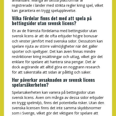
användare. Många av dessa plattformar är
registrerade i länder med strikta regler kring spel, vilket
kan garantera en trygg spelupplevelse.
Vilka fördelar finns det med att spela på
bettingsidor utan svensk licens?
En av de främsta fördelarna med bettingsidor utan
svensk licens är att de ofta erbjuder högre bonusar
och vinster jämfört med svenska sidor. Dessutom kan
spelare njuta av större valmöjligheter när det gäller
sporter och speltyper. Det kan även finnas mindre
restriktioner kring insättningar och uttag, vilket gör det
enklare för spelare att hantera sina pengar. Det är
dock avgörande att alltid göra en noggrann research
för att säkerställa att sidan är pålitlig och säker.
Hur påverkar avsaknaden av svensk licens
spelarsäkerheten?
Spelarsäkerheten kan variera på bettingsidor utan
svensk licens. Även om många av dessa sidor erbjuder
en trygg spelmiljö, finns det potentiella risker. Utan den
svenska licensen finns det inte samma skyddsnormer
som i Sverige, vilket gör det viktigare för spelare att