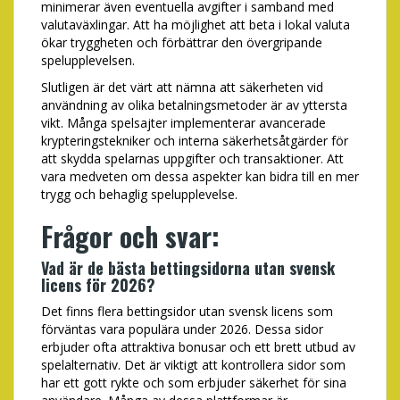
minimerar även eventuella avgifter i samband med
valutaväxlingar. Att ha möjlighet att beta i lokal valuta
ökar tryggheten och förbättrar den övergripande
spelupplevelsen.
Slutligen är det värt att nämna att säkerheten vid
användning av olika betalningsmetoder är av yttersta
vikt. Många spelsajter implementerar avancerade
krypteringstekniker och interna säkerhetsåtgärder för
att skydda spelarnas uppgifter och transaktioner. Att
vara medveten om dessa aspekter kan bidra till en mer
trygg och behaglig spelupplevelse.
Frågor och svar:
Vad är de bästa bettingsidorna utan svensk
licens för 2026?
Det finns flera bettingsidor utan svensk licens som
förväntas vara populära under 2026. Dessa sidor
erbjuder ofta attraktiva bonusar och ett brett utbud av
spelalternativ. Det är viktigt att kontrollera sidor som
har ett gott rykte och som erbjuder säkerhet för sina