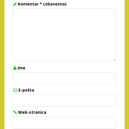
Komentar
* (obavezno)
Ime
E-pošta
Web-stranica