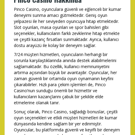
Pinco Casino, oyunculara güvenli ve eğlenceli bir kumar
deneyimi sunma amacı gütmektedir. Geniş oyun
yelpazesi ile her seviyeden oyuncuya hitap etmektedir.
Slot oyunları, masa oyunları ve spor bahisleri gibi
seçenekler, kullanıcıların farklı zevklerine hitap etmekte
ve çeşitli kazanç fırsatları sunmaktadır. Ayrıca, kullanıcı
dostu arayüzü ile kolay bir deneyim sağlar.
7/24 müşteri hizmetleri, oyuncuların herhangi bir
sorunla karşılaştıklarında anında destek alabilmelerini
sağlamaktadır. Bu özellik, kullanıcı memnuniyetini
artırma açısından büyük bir avantajdır. Oyuncular, her
zaman güvenli bir ortamda oyun oynamanın keyfini
çıkarabilirler. Hızlı para çekim işlemleri de, Pinco
Casino’nun sunduğu önemli bir hizmettir ve
kullanıcıların kazançlarını çabuk bir şekilde elde
etmelerine olanak tanır.
Sonuç olarak, Pinco Casino, sağladığı bonuslar, çeşitli
oyun seçenekleri ve etkili müşteri hizmetleri ile kumar
dünyasında kendine sağlam bir yer edinmiştir.
Oyuncular, bu platformda güvenli ve keyifli bir deneyim