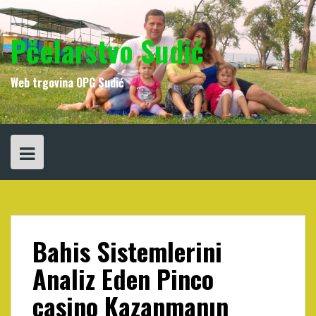
Skip
to
content
Pčelarstvo Sudić
Web trgovina OPG Sudić
Bahis Sistemlerini
Analiz Eden Pinco
casino Kazanmanın