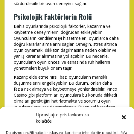
sürdürülebilir bir oyun deneyimi sağlar.
Psikolojik Faktörlerin Rolü
Bahis oyunlarında psikolojik faktörler, kazanma ve
kaybetme deneyimlerini doğrudan etkileyebilir.
Oyuncuların kendilerini iyi hissetmeleri, oyunlarda daha
doğru kararlar almalarını sağlar. Örneğin, stres altında
oyun oynamak, dikkatin dağılmasına neden olabilir ve
yanlış kararlar alınmasına yol açabilir. Bu nedenle,
oyuncuların oyun öncesi ve esnasında ruh hallerini
yönetmeleri büyük önem taşır.
Kazanç elde etme hırsı, bazı oyuncuların mantıklı
düşünmelerini engelleyebilir. Bu durum, onları daha
fazla risk almaya ve kaybetmeye yönlendirebilir. Pinco
Casino gibi platformlar, oyunculara bu konuda dikkatli
olmaları gerektiğini hatırlatmakta ve sorumlu oyun
uygulamalarını teşvik etmektedir. Duygusal kararların
önüne geçmek için oyuncular, oyunlarını analiz ederek
Upravljajte pristankom za
daha mantıklı seçimler yapmalıdır.
kolačiće
Ayrıca, kaybetme korkusu da oyuncuların
Da bismo pružili najbolje iskustvo, koristimo tehnologije poput kolačića
performansını etkileyen önemli bir faktördür. Kayıplar