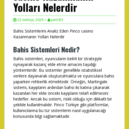
Yolları Nelerdir
22 svibnja, 2026
yam3t3
Bahis Sistemlerini Analiz Eden Pinco casino
Kazanmanın Yolları Nelerdir
Bahis Sistemleri Nedir?
Bahis sistemleri, oyuncuların belirli bir stratejiyle
oynayarak kazanç elde etme amacını taşıdığı
yöntemlerdir. Bu sistemler genellikle istatistiksel
verilere dayanarak oluşturulmakta ve oyunculara bahis
yaparken rehberlik etmektedir. Örneğin, Martingale
sistemi, kayıpların ardından bahsi iki katına çıkararak
kazanılan her elde önceki kayıpların telafi edilmesini
hedefler. Ancak bu sistem, riskli olduğu için dikkatli bir
şekilde kullanılmalıdır. Pinco Türkiye gibi platformlar,
kullanıcılarına bu tür sistemlerin nasıl uygulanacağı
konusunda bilgi sağlamaktadır.