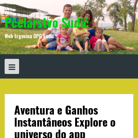
Skip
to
content
Pčelarstvo Sudić
Web trgovina OPG Sudić
Aventura e Ganhos
Instantâneos Explore o
universo do app