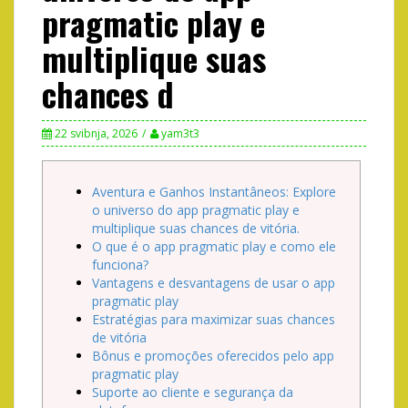
pragmatic play e
multiplique suas
chances d
22 svibnja, 2026
yam3t3
Aventura e Ganhos Instantâneos: Explore
o universo do app pragmatic play e
multiplique suas chances de vitória.
O que é o app pragmatic play e como ele
funciona?
Vantagens e desvantagens de usar o app
pragmatic play
Estratégias para maximizar suas chances
de vitória
Bônus e promoções oferecidos pelo app
pragmatic play
Suporte ao cliente e segurança da