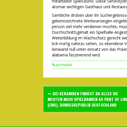
mitarbeiter Spielcasino. Diese Servicejo
atomar wichtigen Gasthaus und Restaura
Samtliche droben uber ihr Suchergebniss
gekennzeichnete Werbeanzeigen eingeble
person viel mehr verdienen mochte, muss 
Durchschnittsgehalt ein Spielhalle-Angeste
Weiterbildung im Wachschutz gerecht wer
tick ma?ig nahezu sehen, so ebendiese V
leinwand null unter einsatz von das Praxis
alabama faszinierend wird.
permalink
Post
BEI KERAMIKEN FINDEST DU ALLES DIE
navigation
MEISTEN NACH SPIELBANKEN AS PART OF LIN
(EMS), BUNDESREPUBLIK DEUTSCHLAND