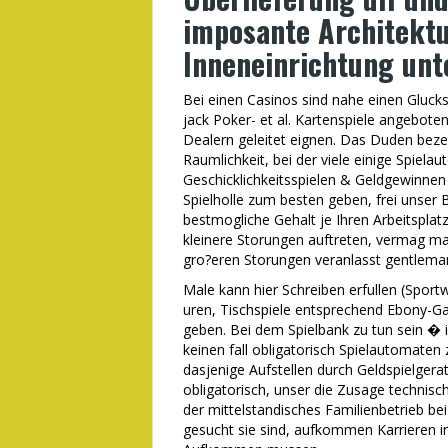
imposante Architekt
Inneneinrichtung unt
Bei einen Casinos sind nahe einen Glucks
jack Poker- et al. Kartenspiele angebot
Dealern geleitet eignen. Das Duden beze
Raumlichkeit, bei der viele einige Spiel
Geschicklichkeitsspielen & Geldgewinnen 
Spielholle zum besten geben, frei unser B
bestmogliche Gehalt je Ihren Arbeitspla
kleinere Storungen auftreten, vermag man
gro?eren Storungen veranlasst gentleman
Male kann hier Schreiben erfullen (Spor
uren, Tischspiele entsprechend Ebony-G
geben. Bei dem Spielbank zu tun sein � ino
keinen fall obligatorisch Spielautomaten
dasjenige Aufstellen durch Geldspielgerat
obligatorisch, unser die Zusage technisch
der mittelstandisches Familienbetrieb be
gesucht sie sind, aufkommen Karrieren i