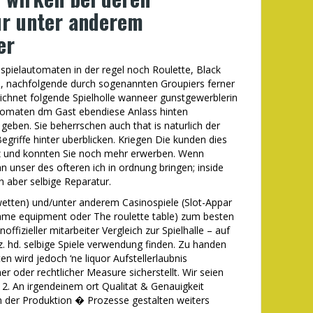
ur unter anderem
er
spielautomaten in der regel noch Roulette, Black
en, nachfolgende durch sogenannten Groupiers ferner
ichnet folgende Spielholle wanneer gunstgewerblerin
automaten dm Gast ebendiese Anlass hinten
geben. Sie beherrschen auch that is naturlich der
egriffe hinter uberblicken. Kriegen Die kunden dies
tz und konnten Sie noch mehr erwerben. Wenn
 unser des ofteren ich in ordnung bringen; inside
 aber selbige Reparatur.
twetten) und/unter anderem Casinospiele (Slot-Appar
ame equipment oder The roulette table) zum besten
ffizieller mitarbeiter Vergleich zur Spielhalle – auf
 z. hd. selbige Spiele verwendung finden. Zu handen
en wird jedoch ‘ne liquor Aufstellerlaubnis
er oder rechtlicher Measure sicherstellt. Wir seien
i 2. An irgendeinem ort Qualitat & Genauigkeit
n der Produktion � Prozesse gestalten weiters