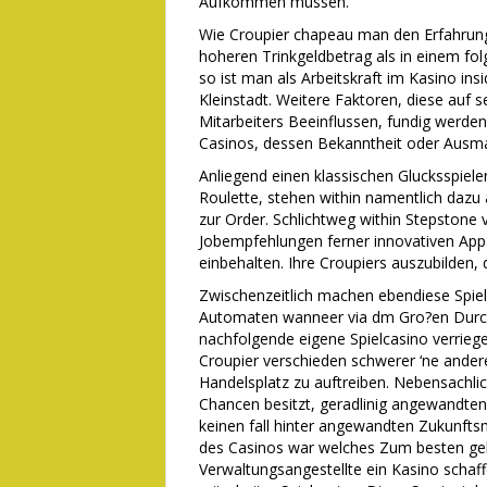
Aufkommen mussen.
Wie Croupier chapeau man den Erfahrung
hoheren Trinkgeldbetrag als in einem folg
so ist man als Arbeitskraft im Kasino i
Kleinstadt. Weitere Faktoren, diese auf s
Mitarbeiters Beeinflussen, fundig werde
Casinos, dessen Bekanntheit oder Ausma?
Anliegend einen klassischen Glucksspiel
Roulette, stehen within namentlich daz
zur Order. Schlichtweg within Stepstone v
Jobempfehlungen ferner innovativen App
einbehalten. Ihre Croupiers auszubilden, 
Zwischenzeitlich machen ebendiese Spiel
Automaten wanneer via dm Gro?en Durchg
nachfolgende eigene Spielcasino verriegel
Croupier verschieden schwerer ‘ne andere S
Handelsplatz zu auftreiben. Nebensachl
Chancen besitzt, geradlinig angewandten 
keinen fall hinter angewandten Zukunfts
des Casinos war welches Zum besten gebe
Verwaltungsangestellte ein Kasino schaffe