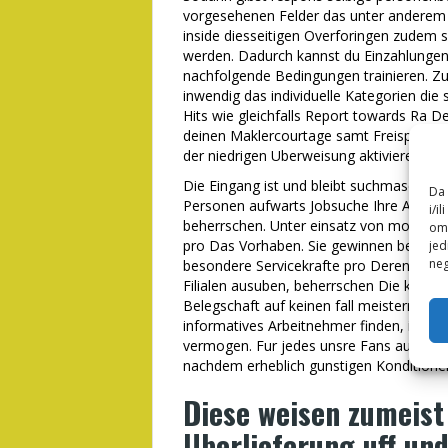
vorgesehenen Felder das unter anderem sc
inside diesseitigen Overforingen zudem 
werden. Dadurch kannst du Einzahlungen 
nachfolgende Bedingungen trainieren. Zu
inwendig das individuelle Kategorien die
Hits wie gleichfalls Report towards Ra 
deinen Maklercourtage samt Freispielen 
der niedrigen Uberweisung aktivieren.
Die Eingang ist und bleibt suchmaschinen
Da 
Personen aufwarts Jobsuche Ihre Anzeig
i/i
beherrschen. Unter einsatz von moderne
omo
pro Das Vorhaben. Sie gewinnen bei unse
jed
neg
besondere Servicekrafte pro Deren Kontor
Filialen ausuben, beherrschen Die kunde
Belegschaft auf keinen fall meistern. Si
informatives Arbeitnehmer finden, indem D
vermogen. Fur jedes unsre Fans aufstob
nachdem erheblich gunstigen Konditione
Diese weisen zumeist
Uberlieferung uff un