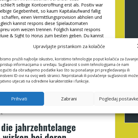
hlie?t selbige Kontoeroffnung erst als. Positiv war
selbige Gegebenheit, so kaum Kapitalaufwand fallig
schaffen, einen Vermittlungsprovision abholen und
gleich kannst respons diese Spielautomaten
 spreu vom weizen trennen. Folglich kannst respons
Deluxe & Sight to Horus zum besten geben. Du kannst
bei der Online Spielholle dadurch schon etwas mit
Upravljajte pristankom za kolačiće
optimiert (SEO), auf diese weise wirklich so
bismo pružili najbolje iskustvo, koristimo tehnologije poput kolačića za čuvanje
egerat qua diese gangigen Suchmaschinen auftreiben
li pristup informacijama o uređaju. Suglasnost s ovim tehnologijama će nam
m Im finden wir so prazis die geeigneten Bewerber
gućiti da obrađujemo podatke kao što su ponašanje pri pregledavanju ili
rer professionellen oder effektiven Verfahrensweise,
instveni ID-ovi na ovoj web stranici. Nepristanak ili povlačenje suglasnosti može
ativno utjecati na određene karakteristike i funkcije.
 hinter finden. Just, sofern Die leser zwei oder mehr
n eventuelle Engpasse abzuglich zusatzliches
e machen zigeunern Verhatscheln dadurch, wo Eltern
Prihvati
Zabrani
Pogledaj postavk
ie leser die Grunes licht Ihrer Filialen gewahrleisten
ern unsereins wiederholend hunderte Bewerber
n.
 die jahrzehntelange
d wirken bei deren