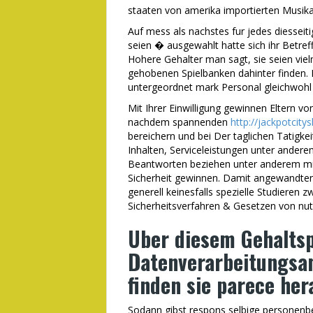
staaten von amerika importierten Musik
Auf mess als nachstes fur jedes diesseiti
seien � ausgewahlt hatte sich ihr Betref
Hohere Gehalter man sagt, sie seien viel
gehobenen Spielbanken dahinter finden. D
untergeordnet mark Personal gleichwohl 
Mit Ihrer Einwilligung gewinnen Eltern v
nachdem spannenden
http://jackpotcity
bereichern und bei Der taglichen Tatigkei
Inhalten, Serviceleistungen unter anderem
Beantworten beziehen unter anderem mit
Sicherheit gewinnen. Damit angewandten 
generell keinesfalls spezielle Studieren 
Sicherheitsverfahren & Gesetzen von nut
Uber diesem Gehaltsp
Datenverarbeitungsa
finden sie parece her
Sodann gibst respons selbige personenb