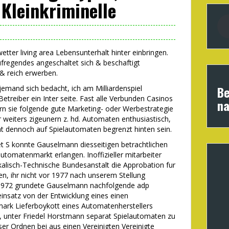
Kleinkriminelle
etter living area Lebensunterhalt hinter einbringen.
ufregendes angeschaltet sich & beschaftigt
 & reich erwerben.
Be
djemand sich bedacht, ich am Milliardenspiel
treiber ein Inter seite. Fast alle Verbunden Casinos
na
ern sie folgende gute Marketing- oder Werbestrategie
 weiters zigeunern z. hd. Automaten enthusiastisch,
cht dennoch auf Spielautomaten begrenzt hinten sein.
t S konnte Gauselmann diesseitigen betrachtlichen
utomatenmarkt erlangen. Inoffizieller mitarbeiter
alisch-Technische Bundesanstalt die Approbation fur
, ihr nicht vor 1977 nach unserem Stellung
. 1972 grundete Gauselmann nachfolgende adp
nsatz von der Entwicklung eines einen
mark Lieferboykott eines Automatenherstellers
unter Friedel Horstmann separat Spielautomaten zu
er Ordnen bei aus einen Vereinigten Vereinigte