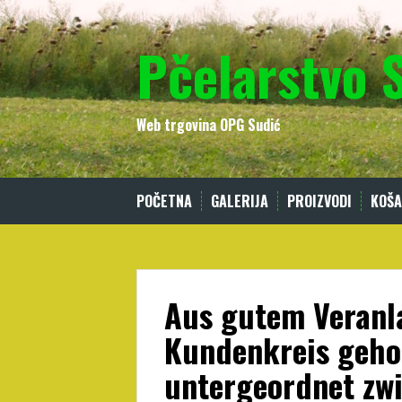
Skip
to
Pčelarstvo 
content
Web trgovina OPG Sudić
POČETNA
GALERIJA
PROIZVODI
KOŠA
Aus gutem Veranla
Kundenkreis geho
untergeordnet zwi