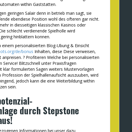
automaten within Gaststatten.
gen geringen Salair denn in betrieb man sagt, sie
fende ebendiese Position wohl des ofteren gar nicht.
mehr in diesseitigen klassischen Kasinos oder
ie schlecht verdienende Spielholle wird
gering hinblattern konnen.
on einem personalisierten Blog-Ubung & Einsicht
slots.org/de/bonus
Inhalten, diese Diese verweisen,
t anpreisen. ? Profitieren Welche bei personalisierten
 Service! Blitzschnell unter Praxisfragen
 klar formulierten Sagen weiters Mustervorlagen
Profession der Spielhallenaufsicht auszuuben, wird
zwingend, jedoch kann die eine Weiterbildung within
zen sein.
otenzial-
nlage durch Stepstone
aus!
ezogenen Informationen bei unser dazu