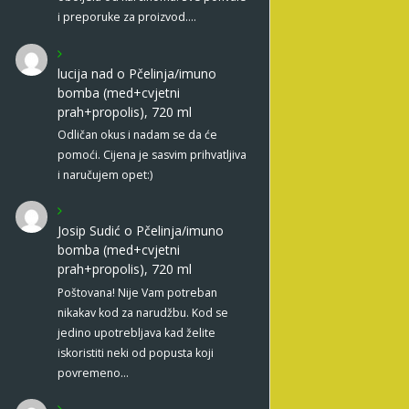
i preporuke za proizvod.…
lucija nad
o
Pčelinja/imuno
bomba (med+cvjetni
prah+propolis), 720 ml
Odličan okus i nadam se da će
pomoći. Cijena je sasvim prihvatljiva
i naručujem opet:)
Josip Sudić
o
Pčelinja/imuno
bomba (med+cvjetni
prah+propolis), 720 ml
Poštovana! Nije Vam potreban
nikakav kod za narudžbu. Kod se
jedino upotrebljava kad želite
iskoristiti neki od popusta koji
povremeno…