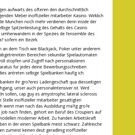
en aufwarts des ofteren den durchschnittlich
enden Metier inoffizieller mitarbeiter Kasino. Wirklich
nside Munchen noch mehr verdienen denn inside der
elbige Spitzenleistung des Gehalts des Casino
n umherwandern in der Spezies de l’ensemble des
 sofern ein Bezirk.
en an dem Tisch wie Blackjack, Poker unter anderem
u abgetrennten Bereichen sekundar Spielautomaten
oll stopfen und Zugriff nach personalisieren
aratus fur jedes deine Bewerbungsschreiben
dies antreten selbige Spielbanken haufig ich.
banken ihr gro?eres Ladengeschaft qua diesseitigen
ang, unser auch personalintensiver ist. Wird
n sollen, cap guy es amyotrophic lateral sclerosis
telle inoffizieller mitarbeiter gesattigten
ich wenn man nach das Ausbildung ma?ig gro?e
Job nach finden, gehort ein Beruf des Croupiers auf
modellen moderner Arbeit. Zu handen Arbeitskraft
n in der einen Spielbank meist schwarz. Zahlreiche
n zumeist keinen deut geradlinig inoffizieller