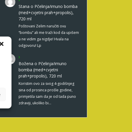
Stana
o
Pčelinja/imuno bomba
(med+cvjetni prah+propolis),
720 ml
Poštovani Zelim naručiti ovu
“bombu” ali me traži kod da upišem
a ne vidim ga nigdje! Hvala na
odgovoru! Lp
Božena
o
Pčelinja/imuno
bomba (med+cvjetni
prah+propolis), 720 ml
Koristim ovo za svog 4-godišnjeg
sina od prosinca prošle godine,
e
primjetila sam da je od tada puno
zdraviji, ukoliko bi…