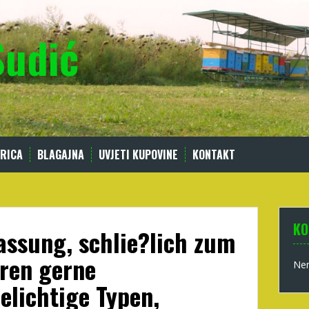
Sudić
RICA
BLAGAJNA
UVJETI KUPOVINE
KONTAKT
KO
ssung, schlie?lich zum
ren gerne
Nem
elichtige Typen,