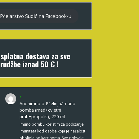
Pčelarstvo Sudić na Facebook-u
splatna dostava za sve
rudžbe iznad 50 € !
Anonimno
o
Pčelinja/imuno
bomba (med+cvjetni
prah+propolis), 720 ml
Imuno bombu koristim za podizanje
imuniteta kod osobe koja je nažalost
oboljela od karcinoma. Sve pohvale