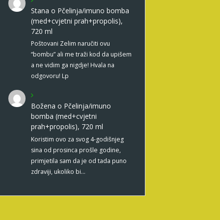
Stana
o
Pčelinja/imuno bomba
(med+cvjetni prah+propolis),
720 ml
Poštovani Zelim naručiti ovu
“bombu” ali me traži kod da upišem
a ne vidim ga nigdje! Hvala na
odgovoru! Lp
Božena
o
Pčelinja/imuno
bomba (med+cvjetni
prah+propolis), 720 ml
Koristim ovo za svog 4-godišnjeg
sina od prosinca prošle godine,
primjetila sam da je od tada puno
zdraviji, ukoliko bi…