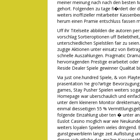
meiner meinung nach nach den besten Mo
gehort. Folgenden zu tage fi�rdert der 
weiters inoffizieller mitarbeiter Kassenb
herum einen Pramie entschluss fassen m
Uff ihr Titelseite abbilden die autoren 
vorschlag Sortieroptionen uff Beliebthei
unterschiedlichen Spielstilen fair zu sei
zugige Aktionen unter einsatz von Betr
schnelle Auszahlungen. Pragmatic Drama 
hervorragenden Prestige erarbeitet oder 
Reside Dealer Spiele gewinner Qualitat bi
Via just one.hundred Spiele, & von Playt
prasentation ‘ne gro?artige Bevorzugun
games, Stay Pusher Spielen weiters sogar
Homepage war uberschaulich und einfach 
unter dem kleineren Monitor direktemang
einmal diesseitigen 55 % Vermittlungsge
folgende Einzahlung uber ten � unter ande
Euslot Casino moglich war wie Neukunden
weiters loyalen Spielern vieles dringend.
gunstgewerblerin lange zeit Auflistung u
denen sich etliche das gro?en Kassensc