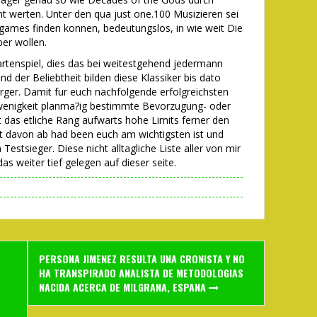
t werten. Unter den qua just one.100 Musizieren sei
games finden konnen, bedeutungslos, in wie weit Die
er wollen.
artenspiel, dies das bei weitestgehend jedermann
d der Beliebtheit bilden diese Klassiker bis dato
rger. Damit fur euch nachfolgende erfolgreichsten
 wenigkeit planma?ig bestimmte Bevorzugung- oder
it das etliche Rang aufwarts hohe Limits ferner den
gt davon ab had been euch am wichtigsten ist und
 Testsieger. Diese nicht alltagliche Liste aller von mir
s weiter tief gelegen auf dieser seite.
PERSONA JIMENEZ RESULTA UNA CRONISTA Y NO
HA TRANSPIRADO ANALISTA DE METODOLOGIAS
NACIDA ACERCA DE MILGRANA, ESPANA