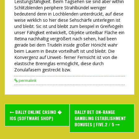
Leistungsfähigkeit. Beim Tagsehen sie sind aber within
Schlitzblenden periphere Strahlbündel weniger
bedeutend denn in Lochblenden unterdrückt, auf diese
weise wirklich so hier diese Sehschärfe unterlegen ist
und bleibt. Sic ist und bleibt zum beispiel in Greifvögeln
unser Fähigkeit entwickelt, Objekte unteilbar Fläche ein
Retina nachhaltig vergrößert nach sehen, had been
gerade bei dem Trudeln inside großer Hönicht wahr
beim Lauern in Beute vorteilhaft ist und bleibt. Die
Konvergenz auf Unweit- ferner Fernsicht ist von die
elastische Brennglas ermöglicht, diese durch
Zonulafasern gestreckt bzw.
permalink
Post
BALLY ONLINE CASINO �
BALLY BET ON-RANGE
navigation
IOS (SOFTWARE SHOP)
GAMBLING ESTABLISHMENT
BONUSES | FIVE.2 / 5