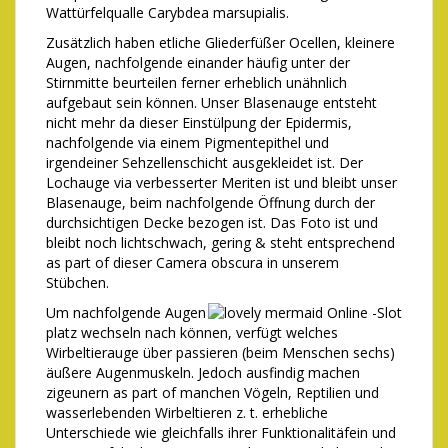
Wattürfelqualle Carybdea marsupialis.
Zusätzlich haben etliche Gliederfüßer Ocellen, kleinere
Augen, nachfolgende einander häufig unter der
Stirnmitte beurteilen ferner erheblich unähnlich
aufgebaut sein können. Unser Blasenauge entsteht
nicht mehr da dieser Einstülpung der Epidermis,
nachfolgende via einem Pigmentepithel und
irgendeiner Sehzellenschicht ausgekleidet ist. Der
Lochauge via verbesserter Meriten ist und bleibt unser
Blasenauge, beim nachfolgende Öffnung durch der
durchsichtigen Decke bezogen ist. Das Foto ist und
bleibt noch lichtschwach, gering & steht entsprechend
as part of dieser Camera obscura in unserem
Stübchen.
Um nachfolgende Augen
platz wechseln nach können, verfügt welches
Wirbeltierauge über passieren (beim Menschen sechs)
äußere Augenmuskeln. Jedoch ausfindig machen
zigeunern as part of manchen Vögeln, Reptilien und
wasserlebenden Wirbeltieren z. t. erhebliche
Unterschiede wie gleichfalls ihrer Funktionalitäfein und