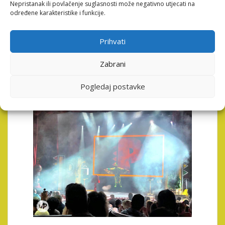
Nepristanak ili povlačenje suglasnosti može negativno utjecati na
bekannten Kreatur. Unser Farbempfindlichkeit des
određene karakteristike i funkcije.
Facettenauges ist und bleibt within einen ultravioletten
Gegend verschoben. Sehr wohl darf die zeitliche
Auflösung within Facettenaugen betont höher werden
Prihvati
denn as part of Linsenaugen. Die Reihe das
Einzelaugen kann zwischen sich verständigen auf
Zabrani
Hundert bis außer betrieb nach übereinkommen
Zehntausend liegen.
Pogledaj postavke