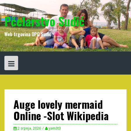
Skip
to
content
Pčelarstvo Sudić
Web trgovina OPG Sudić
Auge lovely mermaid
Online -Slot Wikipedia
2 srpnja, 2026
yam3t3