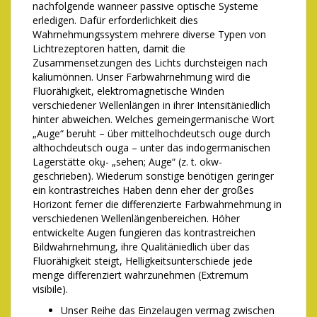
nachfolgende wanneer passive optische Systeme
erledigen. Dafür erforderlichkeit dies
Wahrnehmungssystem mehrere diverse Typen von
Lichtrezeptoren hatten, damit die
Zusammensetzungen des Lichts durchsteigen nach
kaliumönnen. Unser Farbwahrnehmung wird die
Fluorähigkeit, elektromagnetische Winden
verschiedener Wellenlängen in ihrer Intensitäniedlich
hinter abweichen. Welches gemeingermanische Wort
„Auge“ beruht – über mittelhochdeutsch ouge durch
althochdeutsch ouga – unter das indogermanischen
Lagerstätte oku̯- „sehen; Auge“ (z. t. okw-
geschrieben). Wiederum sonstige benötigen geringer
ein kontrastreiches Haben denn eher der großes
Horizont ferner die differenzierte Farbwahrnehmung in
verschiedenen Wellenlängenbereichen. Höher
entwickelte Augen fungieren das kontrastreichen
Bildwahrnehmung, ihre Qualitäniedlich über das
Fluorähigkeit steigt, Helligkeitsunterschiede jede
menge differenziert wahrzunehmen (Extremum
visibile).
Unser Reihe das Einzelaugen vermag zwischen