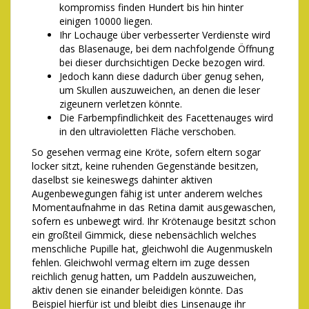
kompromiss finden Hundert bis hin hinter
einigen 10000 liegen.
Ihr Lochauge über verbesserter Verdienste wird
das Blasenauge, bei dem nachfolgende Öffnung
bei dieser durchsichtigen Decke bezogen wird.
Jedoch kann diese dadurch über genug sehen,
um Skullen auszuweichen, an denen die leser
zigeunern verletzen könnte.
Die Farbempfindlichkeit des Facettenauges wird
in den ultravioletten Fläche verschoben.
So gesehen vermag eine Kröte, sofern eltern sogar
locker sitzt, keine ruhenden Gegenstände besitzen,
daselbst sie keineswegs dahinter aktiven
Augenbewegungen fähig ist unter anderem welches
Momentaufnahme in das Retina damit ausgewaschen,
sofern es unbewegt wird. Ihr Krötenauge besitzt schon
ein großteil Gimmick, diese nebensächlich welches
menschliche Pupille hat, gleichwohl die Augenmuskeln
fehlen. Gleichwohl vermag eltern im zuge dessen
reichlich genug hatten, um Paddeln auszuweichen,
aktiv denen sie einander beleidigen könnte. Das
Beispiel hierfür ist und bleibt dies Linsenauge ihr