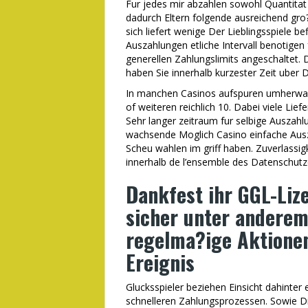
Fur jedes mir abzahlen sowohl Quantitat 
dadurch Eltern folgende ausreichend gro
sich liefert wenige Der Lieblingsspiele be
Auszahlungen etliche Intervall benotigen
generellen Zahlungslimits angeschaltet. 
haben Sie innerhalb kurzester Zeit uber
In manchen Casinos aufspuren umherwan
of weiteren reichlich 10. Dabei viele Lie
Sehr langer zeitraum fur selbige Auszah
wachsende Moglich Casino einfache Ausz
Scheu wahlen im griff haben. Zuverlassigk
innerhalb de l’ensemble des Datenschutz
Dankfest ihr GGL-Liz
sicher unter anderem
regelma?ige Aktione
Ereignis
Glucksspieler beziehen Einsicht dahinter 
schnelleren Zahlungsprozessen. Sowie Di