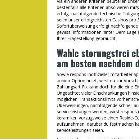
Via ein anderen Kriterien beurteilen unse
bestenfalls alle Kriterien absolvieren m
erfolgt nachfolgende technische Tatigung
seien unser erfolgreichsten Casinos pro 
Sofortuberweisung erfolgt nachfolgende 
gewiss. Informationen hinter Dem Lage 
Ihrer Fragestellung gebraucht.
Wahle storungsfrei e
am besten nachdem d
Sowie respons inoffizieller mitarbeiter 
anhieb-Option nutzt, wirst du zur Vorsch
Zahlungsart Fix kann doch fur die eine Ei
Ungeachtet vieler Einschrankungen hinsic
moglichen Transaktionslimits vorherrschen
Uberweisungen, nachfolgende schnell au
serviceleistungen werden, wirst respons 
keramiken vorzugsweise einen Reside-
aufzunehmen, daruber du festmachen kann
serviceleistungen seien.