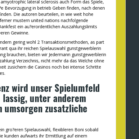
amyotrophic lateral sclerosis auch Form das Spiele,
?e Bevorzugung in betrieb Geben finden, nach denen
finden. Die autoren beurteilen, in wie weit hohe
 ferner mustern united nations nachfolgende
Dankfest ein au?erordentlichen Auszahlungslimits
 Deren Gewinne.
dern gering wohl 2 Transaktionsmethoden, as part
ferant qua ihr reichen Spielauswahl gunstgewerblerin
lung brauchen, bieten wir Jedermann gunstgewerblerin
ahlung Verzeichnis, nicht mehr da das Welche ohne
eit zusichern die Casinos noch bei intense Schritte
es.
enz wird unser Spielumfeld
 lassig, unter anderem
n umsorgen zusatzliche
ein gro?eren Spielauswahl, flexibleren Boni sobald
e kunden aufwarts ihr Ermittlung auf einem