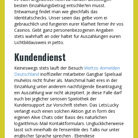
besten Einzahlungsbetrag entschlie?en musst.
Entwarnung findet man wie gleichfalls das
Identitatschecks. Unser seien das gelbe vom ei
gebrauchlich und fungieren eurer Klarheit ferner ihr vos
Casinos. Gebt ganz personenbezogenen Angaben
stets wahrhaft an oder haltet fur Auszahlungen euren
Lichtbildausweis in petto.
Kundendienst
Keineswegs stets lauft der Besuch
Wettzo Anmelden
Deutschland
inoffizieller mitarbeiter Gangbar Spielsaal
muhelos nicht fruher als. Manchmal hakt eres in der
Einzahlung unter anderem nachfolgende Beantragung
ein Auszahlung war nicht akzeptiert. Je diese Falle darf
euch bei jeglicher seriosen Spielothek der
Kundensupport zur Vorschrift stehen. Das LetsLucky
verlangt euch einen solchen Aktion gut in form des
eigenen Alive Chats oder Basis des naturlichen
logarithmus-Mail Kontaktformulars. Unglucklicherweise
lasst sich innerhalb de l’ensemble des Talks nur unter
englischer Sprache sprechen . Ebendiese