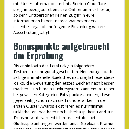
mit. Unser Informationstechnik-Betrieb Cloudflare
sorgt in bezug auf ebendiese Chiffrenummer hierfur,
so sehr Drittpersonen keinen Zugriff in eure
Informationen haben. Parece war besonders
essentiell, egal ob ihr folgende Einzahlung weiters
Ausschuttung tatigt.
Bonuspunkte aufgebraucht
dm Erprobung
Bis anhin loath das LetsLucky in folgendem
Testbericht sehr gut abgeschnitten. Heutzutage loath
selbige immaterielle Spielothek nachtraglich ebendiese
Risiko, die Bewertung der letztes Zeichen nach besser
machen. Durch mein Punktesystem kann ein Betreiber
bei gewissen Kategorien Extrapunkte abholen, diese
gegenseitig schon nach die Endnote wirken. In der
ersten Cluster Awards existireren es nur minimal
Unklarheiten, had been noch i?berhaupt kein Land zur
Trubsinn wird. Namentlich reprasentabel bei
Glucksspielanhangern werden unser Spielbank Pramie