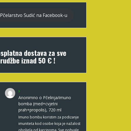
Pčelarstvo Sudić na Facebook-u
splatna dostava za sve
rudžbe iznad 50 € !
Anonimno
o
Pčelinja/imuno
bomba (med+cvjetni
prah+propolis), 720 ml
Imuno bombu koristim za podizanje
imuniteta kod osobe koja je nažalost
oboljela od karcinoma. Sve pohvale