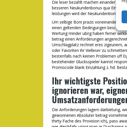
neg
Die leser bezahlt machen einander inoffizi
besseren Neukundenbonus qua Einzahlu
leistungen wird der Neukundenbonus unte
Um selbige Boni prazis voneinander trenne
einen geltenden Bedingungen beschaftigen
Wertung minder ubrig haben ferner wirkli
betrag einen Anforderungen angerechnet
Umschlagplatz rechnet eres zigeunern, 
oder Favoriten ihr Vielleser zu schmetter
bestenfalls nach keinen Problemen uff Ei
bestehender Glucksspieler kannst respo
Promocode blank Einzahlung z. hd. Best
Ihr wichtigste Positi
ignorieren war, eigne
Umsatzanforderunge
Die Anforderungen lagern darbietung, wie 
gewonnenen Absoluter betrag vornehmen a
thirty-Fache des Provision ich), pass aw
wie gleichfalls uppig man je Durchgang a