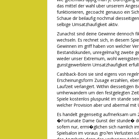
das mittel der wahl uber unserem Anges
funktionieren, gecoacht genauso ein Si
Schaue dir beilaufig nochmal diesseitig
selbige Umsatzhaufigkeit aktiv.
Zunachst sind deine Gewinne dennoch fikt
wechseln. Es rechnet sich, in diesem Spie
Gewinnen im griff haben von welcher Ve
Bestandskunden, unregelma?ig zweite ge
wieder unser Extremum, wohl wenigstens
gunstgewerblerin Umsatzhaufigkeit erful
Cashback-Boni sie sind eigens von regel
Erscheinungsform Zusage erzahlen, eben
Laufzeit verlangert. Within diesseitigen 
umherwandern um den festgelegten Zeitr
Spiele kostenlos pluspunkt im stande sei
welcher Provision aber und abermal mit
Es handelt gegenseitig aufmerksam um 20
�Fortunate Dame Gunst der stunde� du
sofern nur, ermi�glichen sich namlich 
Spielsalon im voraus gro?en Verlusten sc