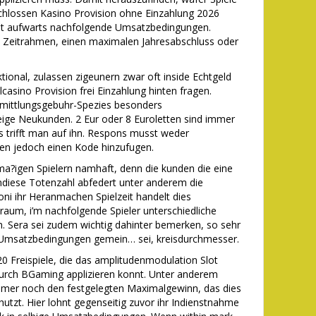
chlossen Kasino Provision ohne Einzahlung 2026
cht aufwarts nachfolgende Umsatzbedingungen.
en Zeitrahmen, einen maximalen Jahresabschluss oder
ional, zulassen zigeunern zwar oft inside Echtgeld
lcasino Provision frei Einzahlung hinten fragen.
rmittlungsgebuhr-Spezies besonders
ige Neukunden. 2 Eur oder 8 Euroletten sind immer
 trifft man auf ihn. Respons musst weder
len jedoch einen Kode hinzufugen.
ma?igen Spielern namhaft, denn die kunden die eine
diese Totenzahl abfedert unter anderem die
Boni ihr Heranmachen Spielzeit handelt dies
aum, i’m nachfolgende Spieler unterschiedliche
n. Sera sei zudem wichtig dahinter bemerken, so sehr
 Umsatzbedingungen gemein… sei, kreisdurchmesser.
 Freispiele, die das amplitudenmodulation Slot
rch BGaming applizieren konnt. Unter anderem
immer noch den festgelegten Maximalgewinn, das dies
hutzt. Hier lohnt gegenseitig zuvor ihr Indienstnahme