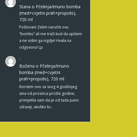
Stana
o
Pčelinja/imuno bomba
(med+cvjetni prah+propolis),
720 ml
Poštovani Zelim naručiti ovu
“bombu” ali me traži kod da upišem
a ne vidim ga nigdje! Hvala na
odgovoru! Lp
Božena
o
Pčelinja/imuno
bomba (med+cvjetni
prah+propolis), 720 ml
Koristim ovo za svog 4-godišnjeg
sina od prosinca prošle godine,
primjetila sam da je od tada puno
zdraviji, ukoliko bi…