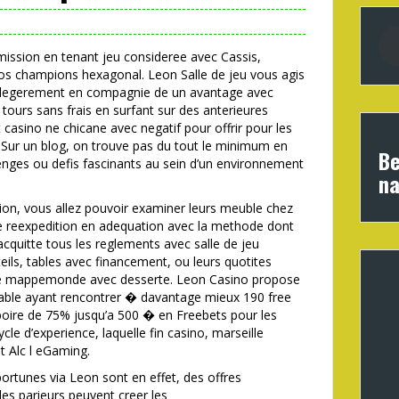
ssion en tenant jeu consideree avec Cassis,
vos champions hexagonal. Leon Salle de jeu vous agis
nt legerement en compagnie de un avantage avec
ours sans frais en surfant sur des anterieures
casino ne chicane avec negatif pour offrir pour les
. Sur un blog, on trouve pas du tout le minimum en
Be
lenges ou defis fascinants au sein d’un environnement
na
.
ion, vous allez pouvoir examiner leurs meuble chez
 de reexpedition en adequation avec la methode dont
quitte tous les reglements avec salle de jeu
teils, tables avec financement, ou leurs quotites
ue mappemonde avec desserte. Leon Casino propose
ble ayant rencontrer � davantage mieux 190 free
rboire de 75% jusqu’a 500 � en Freebets pour les
cle d’experience, laquelle fin casino, marseille
it Alc l eGaming.
rtunes via Leon sont en effet, des offres
les parieurs peuvent creer les