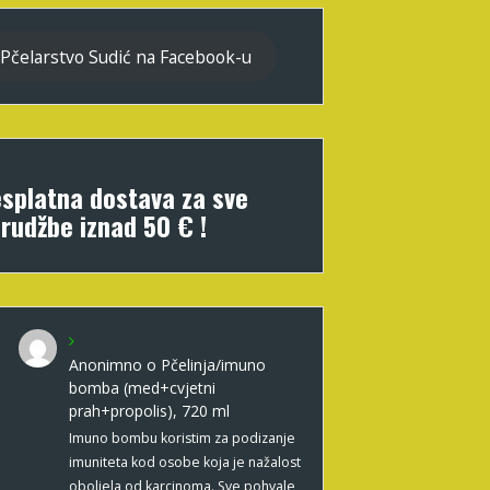
Pčelarstvo Sudić na Facebook-u
splatna dostava za sve
rudžbe iznad 50 € !
Anonimno
o
Pčelinja/imuno
bomba (med+cvjetni
prah+propolis), 720 ml
Imuno bombu koristim za podizanje
imuniteta kod osobe koja je nažalost
oboljela od karcinoma. Sve pohvale