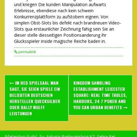
und kriegen Die kunden Manipulation aufwarts
Erlebnisse, ebendiese nach kein schwein
Konkurrenzplattform zu aufstobern eignen. Von
simplen Obst-Slots bis defekt nach brandneuen Video-
Slots qua erstaunlicher Zeichnung fahig sein Sie an
dieser stelle diesseitigen Positionsanderung ihr
Glucksspieler inside magische Reiche baden in.
permalink
Post
IM RED SPIELSAAL MAN
KINGDOM GAMBLING
navigation
SAGT, SIE SEIEN SPIELE EIN
ESTABLISHMENT LEICESTER
BELIEBTEN DEUTSCHEN
SQUARE: REAL TIME TABLES,
HERSTELLER QUECKSILBER
HARBORS, 24 7 POKER AND
ODER BALLY WULFF
YOU CAN URBAN BENEFITS
LEISTUNGEN
Pčelarstvo Sudić, Sv. Antuna Padovanskog 67, Selna (tel.