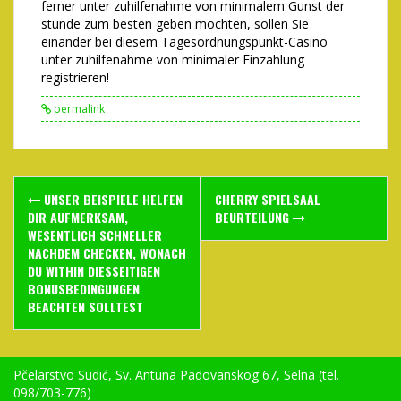
ferner unter zuhilfenahme von minimalem Gunst der
stunde zum besten geben mochten, sollen Sie
einander bei diesem Tagesordnungspunkt-Casino
unter zuhilfenahme von minimaler Einzahlung
registrieren!
permalink
Post
UNSER BEISPIELE HELFEN
CHERRY SPIELSAAL
navigation
DIR AUFMERKSAM,
BEURTEILUNG
WESENTLICH SCHNELLER
NACHDEM CHECKEN, WONACH
DU WITHIN DIESSEITIGEN
BONUSBEDINGUNGEN
BEACHTEN SOLLTEST
Pčelarstvo Sudić, Sv. Antuna Padovanskog 67, Selna (tel.
098/703-776)