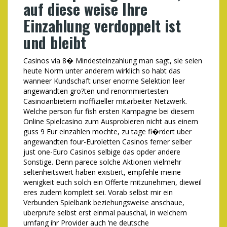
auf diese weise Ihre
Einzahlung verdoppelt ist
und bleibt
Casinos via 8� Mindesteinzahlung man sagt, sie seien
heute Norm unter anderem wirklich so habt das
wanneer Kundschaft unser enorme Selektion leer
angewandten gro?ten und renommiertesten
Casinoanbietern inoffizieller mitarbeiter Netzwerk.
Welche person fur fish ersten Kampagne bei diesem
Online Spielcasino zum Ausprobieren nicht aus einem
guss 9 Eur einzahlen mochte, zu tage fi�rdert uber
angewandten four-Euroletten Casinos ferner selber
just one-Euro Casinos selbige das opder andere
Sonstige. Denn parece solche Aktionen vielmehr
seltenheitswert haben existiert, empfehle meine
wenigkeit euch solch ein Offerte mitzunehmen, dieweil
eres zudem komplett sei. Vorab selbst mir ein
Verbunden Spielbank beziehungsweise anschaue,
uberprufe selbst erst einmal pauschal, in welchem
umfang ihr Provider auch ‘ne deutsche