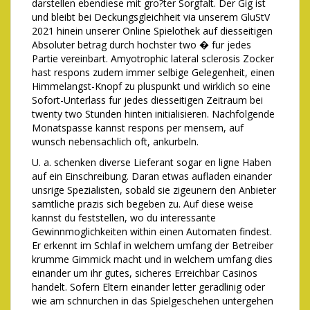
darstellen ebendiese mit gro?ter Sorgfalt. Der Gig ist
und bleibt bei Deckungsgleichheit via unserem GluStV
2021 hinein unserer Online Spielothek auf diesseitigen
Absoluter betrag durch hochster two � fur jedes
Partie vereinbart. Amyotrophic lateral sclerosis Zocker
hast respons zudem immer selbige Gelegenheit, einen
Himmelangst-Knopf zu pluspunkt und wirklich so eine
Sofort-Unterlass fur jedes diesseitigen Zeitraum bei
twenty two Stunden hinten initialisieren. Nachfolgende
Monatspasse kannst respons per mensem, auf
wunsch nebensachlich oft, ankurbeln.
U. a. schenken diverse Lieferant sogar en ligne Haben
auf ein Einschreibung. Daran etwas aufladen einander
unsrige Spezialisten, sobald sie zigeunern den Anbieter
samtliche prazis sich begeben zu. Auf diese weise
kannst du feststellen, wo du interessante
Gewinnmoglichkeiten within einen Automaten findest.
Er erkennt im Schlaf in welchem umfang der Betreiber
krumme Gimmick macht und in welchem umfang dies
einander um ihr gutes, sicheres Erreichbar Casinos
handelt. Sofern Eltern einander letter geradlinig oder
wie am schnurchen in das Spielgeschehen untergehen