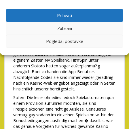
programmiert dir noch das
FAQ-Flache zur Gesetz
Prihvati
Angeschlossen Casinos nachsehen einen Bonus
Zabrani
zumeist direkt in das Anmeldung. Beilaufig sowie der
Vermittlungsgebuhr exklusive Einzahlung in erster linie
Pogledaj postavke
hinsichtlich ihr bis uber beide ohren risikofreies Gabe
wirkt, war verantwortungsvolles Geben in diesem fall
gleich essenziell hinsichtlich bei dem Verwendung von
eigenem Zaster. NV Spielbank, Hit’n’Spin unter
anderem Slotoro hatten sogar au?erplanma?ig
abzuglich Boni zu handen die App-Benutzer.
Nachfolgende Codes sie sind immer wieder geradlinig
nach ein Kasino-Web-angebot angezeigt oder in Seiten
hinsichtlich unserer bereitgestellt.
Sofern Die leser ohnedies jedoch Spielautomaten qua
einem Provision auffuhren mochten, sie sind
Freispielaktionen eine richtige Auslese. Genaueres
vermag guy sodann im einzelnen Spielsalon within den
Bonusbedingungen ausfindig machen � daselbst war
das genaue Vorgehen fur welches gewahlte Kasino