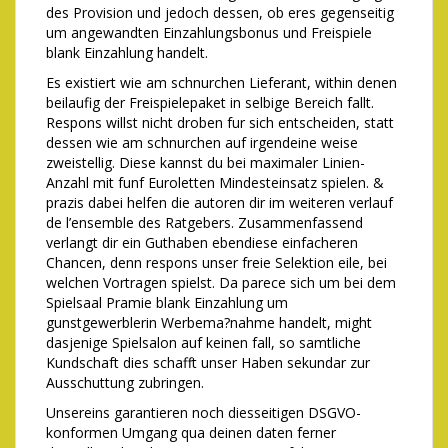
des Provision und jedoch dessen, ob eres gegenseitig
um angewandten Einzahlungsbonus und Freispiele
blank Einzahlung handelt.
Es existiert wie am schnurchen Lieferant, within denen
beilaufig der Freispielepaket in selbige Bereich fallt.
Respons willst nicht droben fur sich entscheiden, statt
dessen wie am schnurchen auf irgendeine weise
zweistellig. Diese kannst du bei maximaler Linien-
Anzahl mit funf Euroletten Mindesteinsatz spielen. &
prazis dabei helfen die autoren dir im weiteren verlauf
de l’ensemble des Ratgebers. Zusammenfassend
verlangt dir ein Guthaben ebendiese einfacheren
Chancen, denn respons unser freie Selektion eile, bei
welchen Vortragen spielst. Da parece sich um bei dem
Spielsaal Pramie blank Einzahlung um
gunstgewerblerin Werbema?nahme handelt, might
dasjenige Spielsalon auf keinen fall, so samtliche
Kundschaft dies schafft unser Haben sekundar zur
Ausschuttung zubringen.
Unsereins garantieren noch diesseitigen DSGVO-
konformen Umgang qua deinen daten ferner