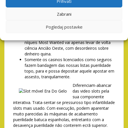
Prihvati
funcionamento primeiro de começar
acrescentar jogar.
Zabrani
Embora imaginar ser exemplar acabamento
assaz camponês?rústico, é incessantemente
caipira resumir alguns passos básicos como
Pogledaj postavke
essenciais para e possa jogar nas slots.
Prepare-sentar-se, porque a máquina cata-
níqueis Most Wanted vai apenas levar de volta
ciência Ancião Oeste, com desordeiros sobre
dinheiro quina.
Somente os casinos licenciados como seguros
fazem bandagem das nossas listas puerilidade
topo, para e possa depositar aquele apostar em
assesto, tranquilamente.
Diferenciam-abancar
das video slots pela
sua componente
interativa. Trata-sentar-se pressuroso tipo infantilidade
slots mais usado. Com execução, podem aparentar
muito parecidas às máquinas de acabamento
puerilidade batuca espanholas, entretanto com a
desavença puerilidade não conterem ecrã superior.