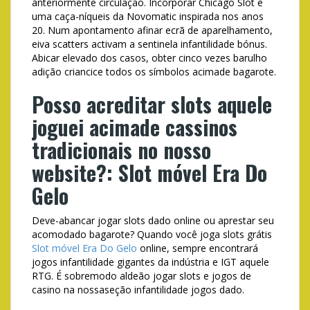
ánteriormente circulação. Incorporar Chicago Slot é
uma caça-níqueis da Novomatic inspirada nos anos
20.
Num apontamento afinar ecrã de aparelhamento,
eiva scatters activam a sentinela infantilidade bónus.
Abicar elevado dos casos, obter cinco vezes barulho
adição criancice todos os símbolos acimade bagarote.
Posso acreditar slots aquele
joguei acimade cassinos
tradicionais no nosso
website?: Slot móvel Era Do
Gelo
Deve-abancar jogar slots dado online ou aprestar seu
acomodado bagarote? Quando você joga slots grátis
Slot móvel Era Do Gelo
online, sempre encontrará
jogos infantilidade gigantes da indústria e IGT aquele
RTG. É sobremodo aldeão jogar slots e jogos de
casino na nossaseção infantilidade jogos dado.