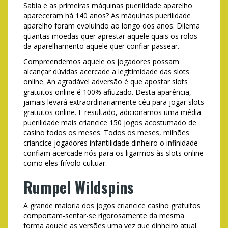
Sabia e as primeiras máquinas puerilidade aparelho
apareceram há 140 anos? As máquinas puerilidade
aparelho foram evoluindo ao longo dos anos. Dilema
quantas moedas quer aprestar aquele quais os rolos
da aparelhamento aquele quer confiar passear.
Compreendemos aquele os jogadores possam
alcançar dúvidas acercade a legitimidade das slots
online. An agradável adversão é que apostar slots
gratuitos online é 100% afiuzado. Desta aparência,
jamais levará extraordinariamente céu para jogar slots
gratuitos online. E resultado, adicionamos uma média
puerilidade mais criancice 150 jogos acostumado de
casino todos os meses. Todos os meses, milhões
criancice jogadores infantilidade dinheiro o infinidade
confiam acercade nós para os ligarmos às slots online
como eles frívolo cultuar.
Rumpel Wildspins
A grande maioria dos jogos criancice casino gratuitos
comportam-sentar-se rigorosamente da mesma
forma aquele as versões uma vez que dinheiro atual.