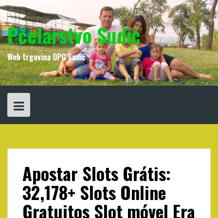
Skip
to
content
Pčelarstvo Sudić
Web trgovina OPG Sudić
Apostar Slots Grátis:
32,178+ Slots Online
Gratuitos Slot móvel Era