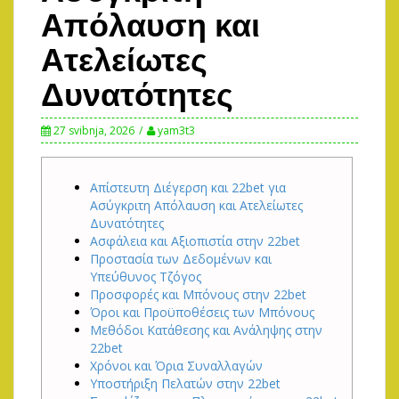
Απόλαυση και
Ατελείωτες
Δυνατότητες
27 svibnja, 2026
yam3t3
Απίστευτη Διέγερση και 22bet για
Ασύγκριτη Απόλαυση και Ατελείωτες
Δυνατότητες
Ασφάλεια και Αξιοπιστία στην 22bet
Προστασία των Δεδομένων και
Υπεύθυνος Τζόγος
Προσφορές και Μπόνους στην 22bet
Όροι και Προϋποθέσεις των Μπόνους
Μεθόδοι Κατάθεσης και Ανάληψης στην
22bet
Χρόνοι και Όρια Συναλλαγών
Υποστήριξη Πελατών στην 22bet