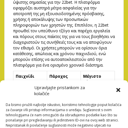
ύψιστης σημασίας για την 22bet. Η πλατφόρμα
εφαρμόζει αυστηρά μέτρα ασφαλείας για την
αποτροπή της μη εξουσιοδοτημένης πρόσβασης,
χρήσης ή αποκάλυψης των προσωπικών
πληροφοριών των χρηστών της. Επιπλέον, η 22bet
προωθεί τον υπεύθυνο τζόγο και παρέχει εργαλεία
και πόρους στους παίκτες της για να τους βοηθήσει να
διαχειριστούν τις συνήθειές τους και να αποφύγουν
τον εθισμό. Οι χρήστες μπορούν να ορίσουν όρια
κατάθεσης, απώλειας και χρόνου παιχνιδιού, ενώ
μπορούν επίσης να αυτοαποκλειστούν από την
πλατφόρμα για ένα ορισμένο χρονικό διάστημα.
Παιχνίδι
Πάροχος
Μέγιστο
Κέρδος
Upravljajte pristankom za
Starburst
NetEnt
50.000€
kolačiće
Book of Ra
Novomatic
100.000€
Da bismo pružili najbolje iskustvo, koristimo tehnologije poput kolačića
za čuvanje i/ili pristup informacijama o uređaju. Suglasnost s ovim
Mega Moolah
Microgaming
Προοδευτικό
tehnologijama će nam omogućiti da obrađujemo podatke kao što su
Τζάκποτ
ponašanje pri pregledavanju ili jedinstveni ID-ovi na ovoj web stranici.
Nepristanak ili povlačenje suglasnosti može negativno utjecati na