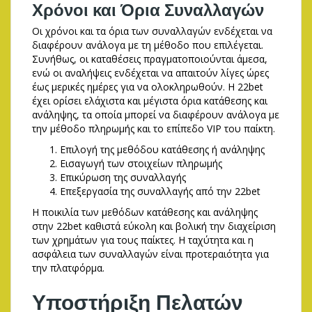
Χρόνοι και Όρια Συναλλαγών
Οι χρόνοι και τα όρια των συναλλαγών ενδέχεται να
διαφέρουν ανάλογα με τη μέθοδο που επιλέγεται.
Συνήθως, οι καταθέσεις πραγματοποιούνται άμεσα,
ενώ οι αναλήψεις ενδέχεται να απαιτούν λίγες ώρες
έως μερικές ημέρες για να ολοκληρωθούν. Η 22bet
έχει ορίσει ελάχιστα και μέγιστα όρια κατάθεσης και
ανάληψης, τα οποία μπορεί να διαφέρουν ανάλογα με
την μέθοδο πληρωμής και το επίπεδο VIP του παίκτη.
Επιλογή της μεθόδου κατάθεσης ή ανάληψης
Εισαγωγή των στοιχείων πληρωμής
Επικύρωση της συναλλαγής
Επεξεργασία της συναλλαγής από την 22bet
Η ποικιλία των μεθόδων κατάθεσης και ανάληψης
στην 22bet καθιστά εύκολη και βολική την διαχείριση
των χρημάτων για τους παίκτες. Η ταχύτητα και η
ασφάλεια των συναλλαγών είναι προτεραιότητα για
την πλατφόρμα.
Υποστήριξη Πελατών