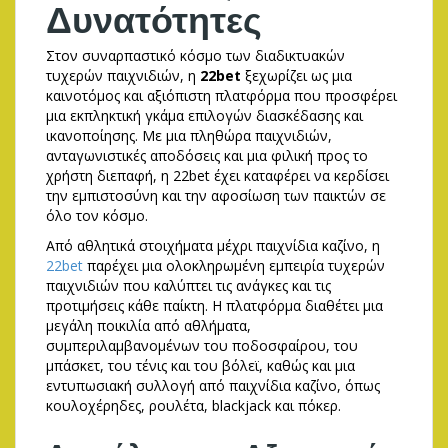
Δυνατότητες
Στον συναρπαστικό κόσμο των διαδικτυακών
τυχερών παιχνιδιών, η
22bet
ξεχωρίζει ως μια
καινοτόμος και αξιόπιστη πλατφόρμα που προσφέρει
μια εκπληκτική γκάμα επιλογών διασκέδασης και
ικανοποίησης. Με μια πληθώρα παιχνιδιών,
ανταγωνιστικές αποδόσεις και μια φιλική προς το
χρήστη διεπαφή, η 22bet έχει καταφέρει να κερδίσει
την εμπιστοσύνη και την αφοσίωση των παικτών σε
όλο τον κόσμο.
Από αθλητικά στοιχήματα μέχρι παιχνίδια καζίνο, η
22bet
παρέχει μια ολοκληρωμένη εμπειρία τυχερών
παιχνιδιών που καλύπτει τις ανάγκες και τις
προτιμήσεις κάθε παίκτη. Η πλατφόρμα διαθέτει μια
μεγάλη ποικιλία από αθλήματα,
συμπεριλαμβανομένων του ποδοσφαίρου, του
μπάσκετ, του τένις και του βόλεϊ, καθώς και μια
εντυπωσιακή συλλογή από παιχνίδια καζίνο, όπως
κουλοχέρηδες, ρουλέτα, blackjack και πόκερ.