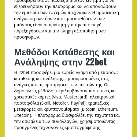
προσφέρει στους παίκτες επιπλέον κίνητρα για να
εξερευνήσουν την πλατφόρμα και να απολαύσουν
την εμπειρία των τυχερών παιχνιδιών. Η προσεκτική
ανάγνωση των όρων και προϋποθέσεων των
μπόνους είναι απαραίτητη για την αποφυγή
παρεξηγήσεων και την πλήρη αξιοποίηση των
προσφορών.
Μεθόδοι Κατάθεσης και
Ανάληψης στην 22bet
Η 22bet προσφέρει μια ευρεία γκάμα από μεθόδους
κατάθεσης και ανάληψης, προσαρμοσμένες στις
ανάγκες και τις προτιμήσεις των παικτών της. Οι
δημοφιλείς μέθοδοι περιλαμβάνουν πιστωτικές και
χρεωστικές κάρτες (Visa, Mastercard), ηλεκτρονικά
πορτοφόλια (Skrill, Neteller, PayPal), τραπεζικές
μεταφορές και κρυπτονομίσματα (Bitcoin, Ethereum,
Litecoin). Η πλατφόρμα διασφαλίζει την ταχύτητα και
την ασφάλεια των συναλλαγών, χρησιμοποιώντας
προηγμένες τεχνολογίες κρυπτογράφησης.