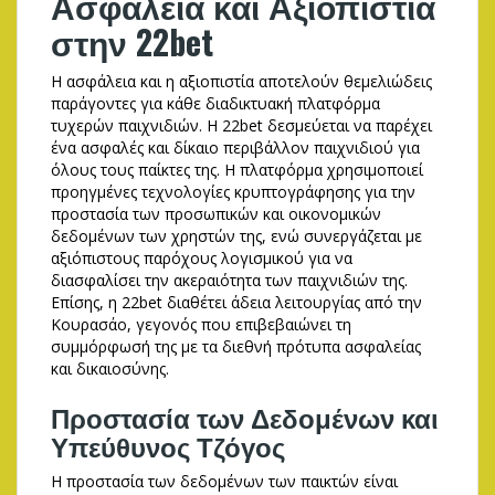
Ασφάλεια και Αξιοπιστία
στην 22bet
Η ασφάλεια και η αξιοπιστία αποτελούν θεμελιώδεις
παράγοντες για κάθε διαδικτυακή πλατφόρμα
τυχερών παιχνιδιών. Η 22bet δεσμεύεται να παρέχει
ένα ασφαλές και δίκαιο περιβάλλον παιχνιδιού για
όλους τους παίκτες της. Η πλατφόρμα χρησιμοποιεί
προηγμένες τεχνολογίες κρυπτογράφησης για την
προστασία των προσωπικών και οικονομικών
δεδομένων των χρηστών της, ενώ συνεργάζεται με
αξιόπιστους παρόχους λογισμικού για να
διασφαλίσει την ακεραιότητα των παιχνιδιών της.
Επίσης, η 22bet διαθέτει άδεια λειτουργίας από την
Κουρασάο, γεγονός που επιβεβαιώνει τη
συμμόρφωσή της με τα διεθνή πρότυπα ασφαλείας
και δικαιοσύνης.
Προστασία των Δεδομένων και
Υπεύθυνος Τζόγος
Η προστασία των δεδομένων των παικτών είναι