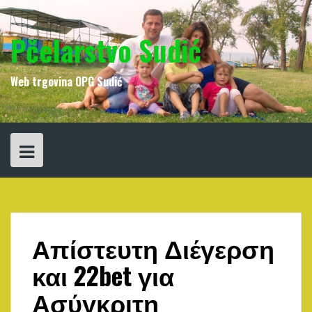
Skip
to
content
Pčelarstvo Sudić
Web trgovina OPG Sudić
Απίστευτη Διέγερση
και 22bet για
Ασύγκριτη