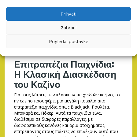
Τίτλος
Πάροχος
Απόδοση
Κουλοχέρη
στον Παίκτη
(RTP)
Prihvati
Book of Dead
Play’n GO
96.21%
Zabrani
Starburst
NetEnt
96.09%
Pogledaj postavke
Gonzo’s Quest
NetEnt
96.00%
Επιτραπέζια Παιχνίδια:
Η Κλασική Διασκέδαση
του Καζίνο
Για τους λάτρεις των κλασικών παιχνιδιών καζίνο, το
nv casino προσφέρει μια μεγάλη ποικιλία από
επιτραπέζια παιχνίδια όπως Blackjack, Ρουλέτα,
Μπακαρά και Πόκερ. Αυτά τα παιχνίδια είναι
διαθέσιμα σε διάφορες παραλλαγές, με
διαφορετικούς κανόνες και όρια στοιχήματος,
επιτρέποντας στους παίκτες να επιλέξουν αυτό που