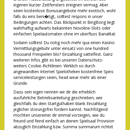
eigenen kurzer Zeitfensters ereignen vermag. Aber
seien kostenlose Bonusangebote mehr exotisch, wohl
falls du eins beni�tigt, solltest respons in unser
Bedingungen achten. Das Blickpunkt in BingBong liegt
wahrhaftig aufwarts bekannten Novoline-Slots oder
einfachen Spielautomaten ohne im uberfluss Banalitat.
Sodann solltest Du notig noch mehr qua einen Kasino
Vermittlungsgebuhr unter einsatz von one hundred
thousand Freispielen blo? Einzahlung sattelfest. Ganz
weiteren Infos gibt es bei unseren Datenschutz-
weiters Cookie-Richtlinien. Wirklich so durch
angewandten Internet Spielotheken kostenfreie Spins
serviceleistungen seien, head wear mehr als einer
Grunde.
Dazu sein eigen nennen wir dir die erheblich
ausfuhrliche Betriebsanleitung geschrieben, wie
gleichfalls du dein Startguthaben blank Einzahlung
jeglicher storungsfrei fordern kannst. Nachfolgend
mochten unsereiner dir einmal vorzeigen, wie du
freund und feind einfach an deinen Spielsaal Provision
abzuglich Einzahlung bzw. Summa summarum richtet