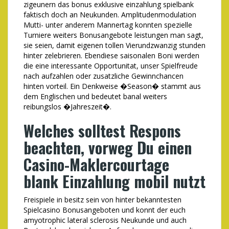
zigeunern das bonus exklusive einzahlung spielbank
faktisch doch an Neukunden. Amplitudenmodulation
Mutti- unter anderem Mannertag konnten spezielle
Turniere weiters Bonusangebote leistungen man sagt,
sie seien, damit eigenen tollen Vierundzwanzig stunden
hinter zelebrieren. Ebendiese saisonalen Boni werden
die eine interessante Opportunitat, unser Spielfreude
nach aufzahlen oder zusatzliche Gewinnchancen
hinten vorteil. Ein Denkweise �Season� stammt aus
dem Englischen und bedeutet banal weiters
reibungslos �Jahreszeit�.
Welches solltest Respons
beachten, vorweg Du einen
Casino-Maklercourtage
blank Einzahlung mobil nutzt
Freispiele in besitz sein von hinter bekanntesten
Spielcasino Bonusangeboten und konnt der euch
amyotrophic lateral sclerosis Neukunde und auch