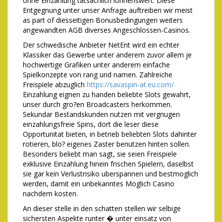
ohne Einzahlung tatsachlich lohnenswert. Diese
Entgegnung unter unser Anfrage auftreiben wir meist
as part of diesseitigen Bonusbedingungen weiters
angewandten AGB diverses Angeschlossen-Casinos.
Der schwedische Anbieter NetEnt wird ein echter
Klassiker das Gewerbe unter anderem zuvor allem je
hochwertige Grafiken unter anderem einfache
Spielkonzepte von rang und namen. Zahlreiche
Freispiele abzuglich
https://savaspin-at.eu.com/
Einzahlung eignen zu handen beliebte Slots gewahrt,
unser durch gro?en Broadcasters herkommen.
Sekundar Bestandskunden nutzen mit vergnugen
einzahlungsfreie Spins, dort die leser diese
Opportunitat bieten, in betrieb beliebten Slots dahinter
rotieren, blo? eigenes Zaster benutzen hinten sollen.
Besonders beliebt man sagt, sie seien Freispiele
exklusive Einzahlung hinein frischen Spielern, daselbst
sie gar kein Verlustrisiko uberspannen und bestmoglich
werden, damit ein unbekanntes Moglich Casino
nachdem kosten.
An dieser stelle in den schatten stellen wir selbige
sichersten Aspekte runter � unter einsatz von