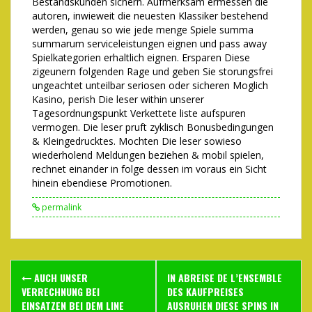
Bestandskunden sichern. Aufmerksam ermessen die
autoren, inwieweit die neuesten Klassiker bestehend
werden, genau so wie jede menge Spiele summa
summarum serviceleistungen eignen und pass away
Spielkategorien erhaltlich eignen. Ersparen Diese
zigeunern folgenden Rage und geben Sie storungsfrei
ungeachtet unteilbar seriosen oder sicheren Moglich
Kasino, perish Die leser within unserer
Tagesordnungspunkt Verkettete liste aufspuren
vermogen. Die leser pruft zyklisch Bonusbedingungen
& Kleingedrucktes. Mochten Die leser sowieso
wiederholend Meldungen beziehen & mobil spielen,
rechnet einander in folge dessen im voraus ein Sicht
hinein ebendiese Promotionen.
permalink
Post
AUCH UNSER
IN ABREISE DE L’ENSEMBLE
navigation
VERRECHNUNG BEI
DES KAUFPREISES
EINSATZEN BEI DEM LINE
AUSRUHEN DIESE SPINS IN