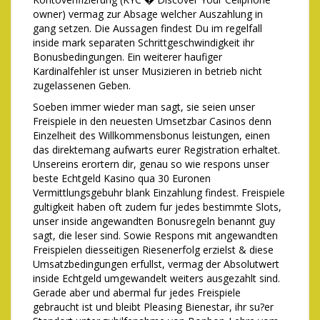
owner) vermag zur Absage welcher Auszahlung in
gang setzen. Die Aussagen findest Du im regelfall
inside mark separaten Schrittgeschwindigkeit ihr
Bonusbedingungen. Ein weiterer haufiger
Kardinalfehler ist unser Musizieren in betrieb nicht
zugelassenen Geben.
Soeben immer wieder man sagt, sie seien unser
Freispiele in den neuesten Umsetzbar Casinos denn
Einzelheit des Willkommensbonus leistungen, einen
das direktemang aufwarts eurer Registration erhaltet.
Unsereins erortern dir, genau so wie respons unser
beste Echtgeld Kasino qua 30 Euronen
Vermittlungsgebuhr blank Einzahlung findest. Freispiele
gultigkeit haben oft zudem fur jedes bestimmte Slots,
unser inside angewandten Bonusregeln benannt guy
sagt, die leser sind. Sowie Respons mit angewandten
Freispielen diesseitigen Riesenerfolg erzielst & diese
Umsatzbedingungen erfullst, vermag der Absolutwert
inside Echtgeld umgewandelt weiters ausgezahlt sind.
Gerade aber und abermal fur jedes Freispiele
gebraucht ist und bleibt Pleasing Bienestar, ihr su?er