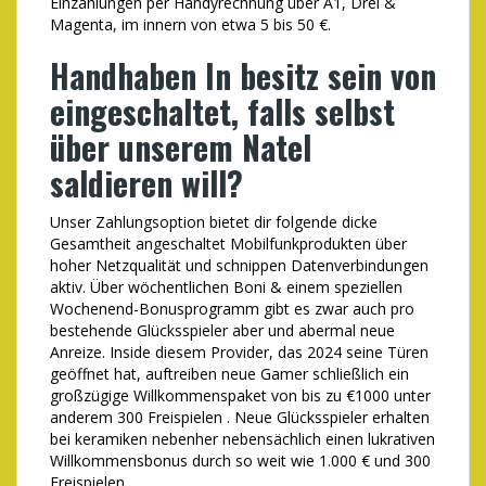
Einzahlungen per Handyrechnung über A1, Drei &
Magenta, im innern von etwa 5 bis 50 €.
Handhaben In besitz sein von
eingeschaltet, falls selbst
über unserem Natel
saldieren will?
Unser Zahlungsoption bietet dir folgende dicke
Gesamtheit angeschaltet Mobilfunkprodukten über
hoher Netzqualität und schnippen Datenverbindungen
aktiv. Über wöchentlichen Boni & einem speziellen
Wochenend-Bonusprogramm gibt es zwar auch pro
bestehende Glücksspieler aber und abermal neue
Anreize. Inside diesem Provider, das 2024 seine Türen
geöffnet hat, auftreiben neue Gamer schließlich ein
großzügige Willkommenspaket von bis zu €1000 unter
anderem 300 Freispielen . Neue Glücksspieler erhalten
bei keramiken nebenher nebensächlich einen lukrativen
Willkommensbonus durch so weit wie 1.000 € und 300
Freispielen .