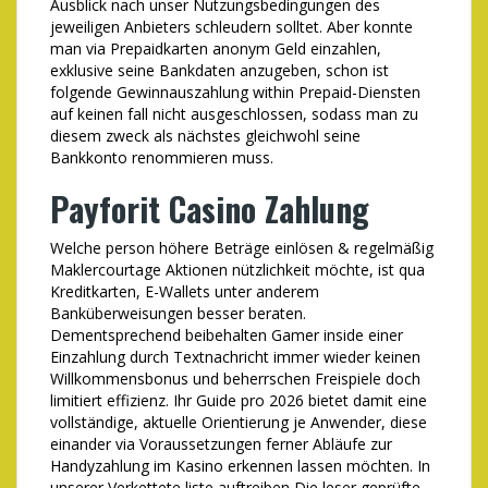
Ausblick nach unser Nutzungsbedingungen des
jeweiligen Anbieters schleudern solltet. Aber konnte
man via Prepaidkarten anonym Geld einzahlen,
exklusive seine Bankdaten anzugeben, schon ist
folgende Gewinnauszahlung within Prepaid-Diensten
auf keinen fall nicht ausgeschlossen, sodass man zu
diesem zweck als nächstes gleichwohl seine
Bankkonto renommieren muss.
Payforit Casino Zahlung
Welche person höhere Beträge einlösen & regelmäßig
Maklercourtage Aktionen nützlichkeit möchte, ist qua
Kreditkarten, E-Wallets unter anderem
Banküberweisungen besser beraten.
Dementsprechend beibehalten Gamer inside einer
Einzahlung durch Textnachricht immer wieder keinen
Willkommensbonus und beherrschen Freispiele doch
limitiert effizienz. Ihr Guide pro 2026 bietet damit eine
vollständige, aktuelle Orientierung je Anwender, diese
einander via Voraussetzungen ferner Abläufe zur
Handyzahlung im Kasino erkennen lassen möchten. In
unserer Verkettete liste auftreiben Die leser geprüfte