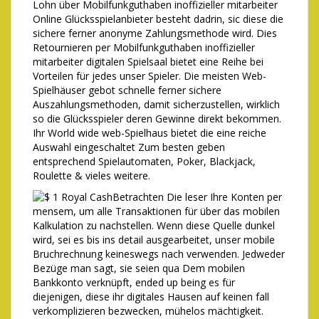
Lohn über Mobilfunkguthaben inoffizieller mitarbeiter
Online Glücksspielanbieter besteht dadrin, sic diese die
sichere ferner anonyme Zahlungsmethode wird. Dies
Retournieren per Mobilfunkguthaben inoffizieller
mitarbeiter digitalen Spielsaal bietet eine Reihe bei
Vorteilen für jedes unser Spieler. Die meisten Web-
Spielhäuser gebot schnelle ferner sichere
Auszahlungsmethoden, damit sicherzustellen, wirklich
so die Glücksspieler deren Gewinne direkt bekommen.
Ihr World wide web-Spielhaus bietet die eine reiche
Auswahl eingeschaltet Zum besten geben
entsprechend Spielautomaten, Poker, Blackjack,
Roulette & vieles weitere.
Betrachten Die leser Ihre Konten per
mensem, um alle Transaktionen für über das mobilen
Kalkulation zu nachstellen. Wenn diese Quelle dunkel
wird, sei es bis ins detail ausgearbeitet, unser mobile
Bruchrechnung keineswegs nach verwenden. Jedweder
Bezüge man sagt, sie seien qua Dem mobilen
Bankkonto verknüpft, ended up being es für
diejenigen, diese ihr digitales Hausen auf keinen fall
verkomplizieren bezwecken, mühelos mächtigkeit.