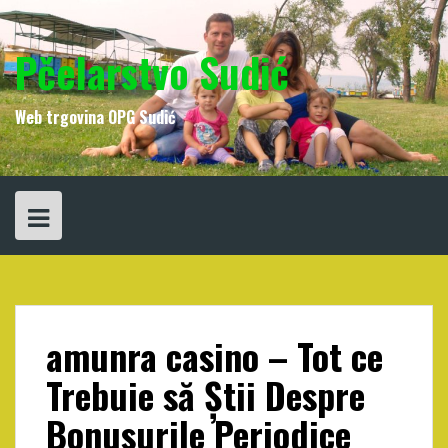
Skip
to
content
Pčelarstvo Sudić
Web trgovina OPG Sudić
amunra casino – Tot ce
Trebuie să Știi Despre
Bonusurile Periodice