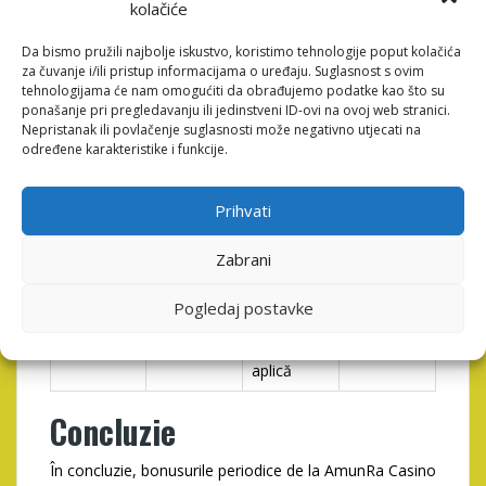
kolačiće
cerințele de rulare.
Da bismo pružili najbolje iskustvo, koristimo tehnologije poput kolačića
Comparație între bonusuri
za čuvanje i/ili pristup informacijama o uređaju. Suglasnost s ovim
tehnologijama će nam omogućiti da obrađujemo podatke kao što su
ponašanje pri pregledavanju ili jedinstveni ID-ovi na ovoj web stranici.
Tip Bonus
Valoare
Cerere
Limită de
Nepristanak ili povlačenje suglasnosti može negativno utjecati na
Medie
Rulare
Timp
određene karakteristike i funkcije.
Bonus de
100% până
35x
30 zile
depunere
la 500
Prihvati
RON
Zabrani
Bonus
50 RON
35x
7 zile
fără
Pogledaj postavke
depunere
Free spins
20 rotiri
Nu se
7 zile
aplică
Concluzie
În concluzie, bonusurile periodice de la AmunRa Casino