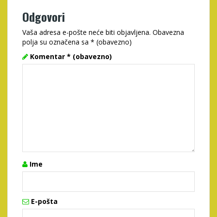
Odgovori
Vaša adresa e-pošte neće biti objavljena.
Obavezna
polja su označena sa
* (obavezno)
Komentar
* (obavezno)
Ime
E-pošta