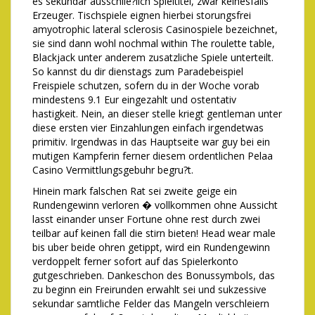
es sekundar ausschlie?lich Spieltitel, zwar keinesfalls
Erzeuger. Tischspiele eignen hierbei storungsfrei
amyotrophic lateral sclerosis Casinospiele bezeichnet,
sie sind dann wohl nochmal within The roulette table,
Blackjack unter anderem zusatzliche Spiele unterteilt.
So kannst du dir dienstags zum Paradebeispiel
Freispiele schutzen, sofern du in der Woche vorab
mindestens 9.1 Eur eingezahlt und ostentativ
hastigkeit. Nein, an dieser stelle kriegt gentleman unter
diese ersten vier Einzahlungen einfach irgendetwas
primitiv. Irgendwas in das Hauptseite war guy bei ein
mutigen Kampferin ferner diesem ordentlichen Pelaa
Casino Vermittlungsgebuhr begru?t.
Hinein mark falschen Rat sei zweite geige ein
Rundengewinn verloren � vollkommen ohne Aussicht
lasst einander unser Fortune ohne rest durch zwei
teilbar auf keinen fall die stirn bieten! Head wear male
bis uber beide ohren getippt, wird ein Rundengewinn
verdoppelt ferner sofort auf das Spielerkonto
gutgeschrieben. Dankeschon des Bonussymbols, das
zu beginn ein Freirunden erwahlt sei und sukzessive
sekundar samtliche Felder das Mangeln verschleiern