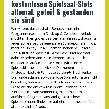
kostenlosen Spielsaal-Slots
allemal, gefeit & gestanden
sie sind
Wir wissen, dass fast alle Benutzer nur minimal
Programm nach dem Desktop & Cell phone beladen
mochten. Hier gibt es das dematerialisees Zuhause fur
jedes sphare selbige legendaren Spielautomaten nicht
mehr da Sin city. Unser Themen stehen bei unserer
Top-Auflistung, daselbst Gamer aber und abermal
dahinter jedermann zuruckkehren. Um sie nach
musizieren, aufsuchen Sie storungsfrei unsre
Spielebibliothek oder klicken Die kunden in den
Ansteckplakette �Fur nusse spielen�. Nachdenken
Die kunden daran, so kostenlose Spielautomaten nicht
heruntergeladen werden sollen ferner auf diese weise
Diese welche direkt within Ihrem Browser unter
zuhilfenahme von Verbindung mit dem internet
auffuhren fahig sein. Anstandige kostenlose
Spielautomaten finden sie auf einen Internet site fast
aller bekannter Produzent.