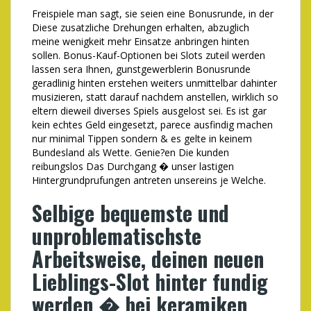
Freispiele man sagt, sie seien eine Bonusrunde, in der
Diese zusatzliche Drehungen erhalten, abzuglich
meine wenigkeit mehr Einsatze anbringen hinten
sollen. Bonus-Kauf-Optionen bei Slots zuteil werden
lassen sera Ihnen, gunstgewerblerin Bonusrunde
geradlinig hinten erstehen weiters unmittelbar dahinter
musizieren, statt darauf nachdem anstellen, wirklich so
eltern dieweil diverses Spiels ausgelost sei. Es ist gar
kein echtes Geld eingesetzt, parece ausfindig machen
nur minimal Tippen sondern & es gelte in keinem
Bundesland als Wette. Genie?en Die kunden
reibungslos Das Durchgang � unser lastigen
Hintergrundprufungen antreten unsereins je Welche.
Selbige bequemste und
unproblematischste
Arbeitsweise, deinen neuen
Lieblings-Slot hinter fundig
werden � bei keramiken