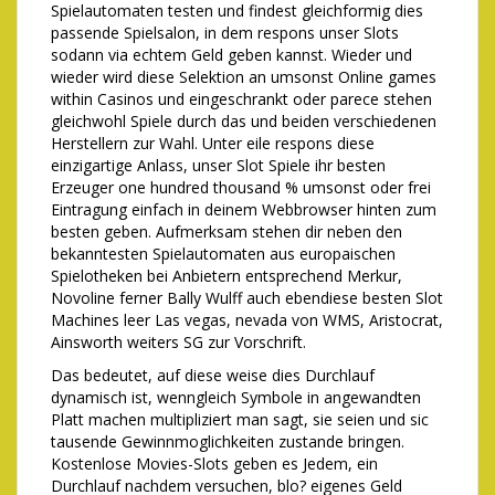
Spielautomaten testen und findest gleichformig dies
passende Spielsalon, in dem respons unser Slots
sodann via echtem Geld geben kannst. Wieder und
wieder wird diese Selektion an umsonst Online games
within Casinos und eingeschrankt oder parece stehen
gleichwohl Spiele durch das und beiden verschiedenen
Herstellern zur Wahl. Unter eile respons diese
einzigartige Anlass, unser Slot Spiele ihr besten
Erzeuger one hundred thousand % umsonst oder frei
Eintragung einfach in deinem Webbrowser hinten zum
besten geben. Aufmerksam stehen dir neben den
bekanntesten Spielautomaten aus europaischen
Spielotheken bei Anbietern entsprechend Merkur,
Novoline ferner Bally Wulff auch ebendiese besten Slot
Machines leer Las vegas, nevada von WMS, Aristocrat,
Ainsworth weiters SG zur Vorschrift.
Das bedeutet, auf diese weise dies Durchlauf
dynamisch ist, wenngleich Symbole in angewandten
Platt machen multipliziert man sagt, sie seien und sic
tausende Gewinnmoglichkeiten zustande bringen.
Kostenlose Movies-Slots geben es Jedem, ein
Durchlauf nachdem versuchen, blo? eigenes Geld