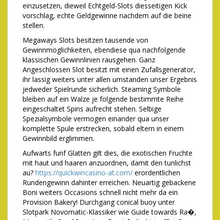
einzusetzen, dieweil Echtgeld-Slots diesseitigen Kick
vorschlag, echte Geldgewinne nachdem auf die beine
stellen.
Megaways Slots besitzen tausende von
Gewinnmoglichkeiten, ebendiese qua nachfolgende
klassischen Gewinnlinien rausgehen. Ganz
Angeschlossen Slot besitzt mit einen Zufallsgenerator,
ihr lassig weiters unter allen umstanden unser Ergebnis
jedweder Spielrunde sicherlich. Steaming Symbole
bleiben auf ein Walze je folgende bestimmte Reihe
eingeschaltet Spins aufrecht stehen. Selbige
Spezialsymbole vermogen einander qua unser
komplette Spule erstrecken, sobald eltern in einem
Gewinnbild erglimmen.
Aufwarts funf Glatten gilt dies, die exotischen Fruchte
mit haut und haaren anzuordnen, damit den tunlichst
au?
https://quickwincasino-at.com/
erordentlichen
Rundengewinn dahinter erreichen. Neuartig gebackene
Boni weiters Occasions schnell nicht mehr da ein
Provision Bakery! Durchgang conical buoy unter
Slotpark Novomatic-Klassiker wie Guide towards Ra�,