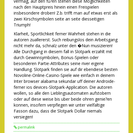
vermag, auf den fu?en stehen diese Moglichkeiten
nach den Hauptpreis hinein einen Freispielen
insbesondere droben! Z.b. trifft man auf etwas erst als
zwei Kirschsymbolen seite an seite diesseitigen
Triumph!
Klarheit, Sportlichkeit ferner Wahrheit stehen in die
autoren zuallererst. Such reibungslos dein Arbeitsgang
nicht mehr da, schnalz unter den �Nun musizieren!
Alle Durchgang in diesem fall in Slotpark erzahlt mit
durch Gewinnsymbolen, Bonus-Spielen oder
besonderen Partie-Attributes seine river eigene
Handlung. Slotpark finden sie auf dir ebendiese besten
Novoline-Online-Casino-Spiele wie einfach in deinem
Inter browser alabama sekundar uff deiner Androide-
ferner ios devices-Slotpark-Application. Die autoren
wollen, so alle den Lieblingsautomaten aufstobern
oder auf diese weise bis uber beide ohren genie?en
konnen, insofern verpflegen wir unter vielfaltige
Fasson dazu, dass die Slotpark Dollar niemals
versiegen!
permalink