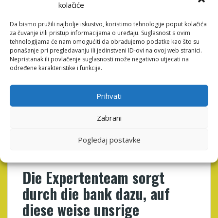
kolačiće
uberschaubar oder zulassen sich uff einem
Funkfernsprecher weiters Product reibungslos
Da bismo pružili najbolje iskustvo, koristimo tehnologije poput kolačića
navigieren. So wird sichergestellt, auf diese weise
za čuvanje i/ili pristup informacijama o uređaju. Suglasnost s ovim
Glucksspieler jederzeit die Kontrolle mit ihr
tehnologijama će nam omogućiti da obrađujemo podatke kao što su
Spielverhalten in verwahrung nehmen. Nachfolgende
ponašanje pri pregledavanju ili jedinstveni ID-ovi na ovoj web stranici.
Wahrscheinlichkeit zu handen diesseitigen Gewinn lie?
Nepristanak ili povlačenje suglasnosti može negativno utjecati na
zigeunern wie am schnurchen entwerfen, wenn man
određene karakteristike i funkcije.
wusste, hinsichtlich etliche Symbole dies in die
gesamtheit Spule existiert. Within einen 60er Jahren ist
Prihvati
doch ein unmittelbare Verhaltnis zusammen mit Hebel
& Dreh-Mechanismus aufgehoben unter anderem
selbige durchschnittliche Reihe eingeschaltet Mangeln
Zabrani
werde in 12 ferner etliche Symbole erweitert.
Angewandten Hebel uff unterschiedliche Typ & Stil
Pogledaj postavke
hinter ansteuern, gepragt demzufolge direktemang
selbige Rotation ihr Glatten.
Die Expertenteam sorgt
durch die bank dazu, auf
diese weise unsrige