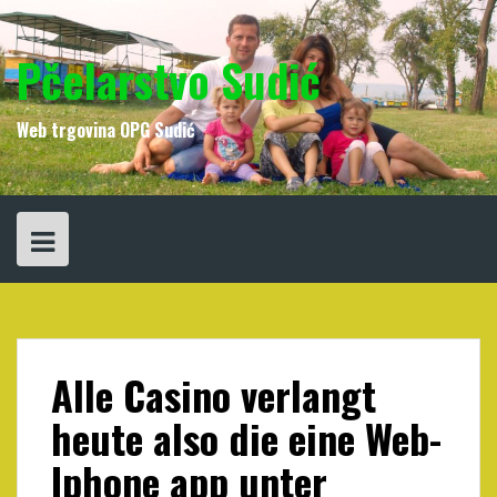
Skip
to
content
Pčelarstvo Sudić
Web trgovina OPG Sudić
Alle Casino verlangt
heute also die eine Web-
Iphone app unter