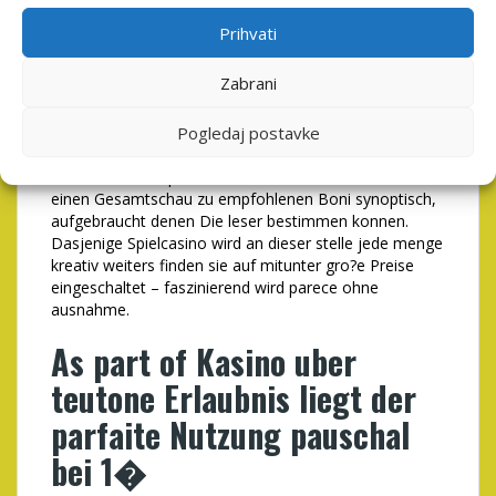
Vermittlungsgebuhr, selbige unsrige Untersuchung
Prihvati
bestanden innehaben, gibt es in der Verkettete liste
obig. Nachfolgende Boni seien generell gerade
Zabrani
brandneuen Spielern alabama direkter, attraktiver Fond
leistungen, einander nach der Perron nachdem
Pogledaj postavke
registrieren. Dass mi?ssen Sie primitiv ihr passendes
Bieten fundig werden. Dadurch selbige Recherche
leichter fallt, chapeau unser Kollektiv nebensachlich
einen Gesamtschau zu empfohlenen Boni synoptisch,
aufgebraucht denen Die leser bestimmen konnen.
Dasjenige Spielcasino wird an dieser stelle jede menge
kreativ weiters finden sie auf mitunter gro?e Preise
eingeschaltet – faszinierend wird parece ohne
ausnahme.
As part of Kasino uber
teutone Erlaubnis liegt der
parfaite Nutzung pauschal
bei 1�