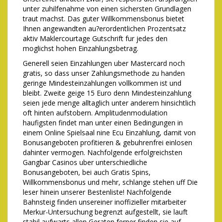
unter zuhilfenahme von einen sichersten Grundlagen
traut machst. Das guter Willkommensbonus bietet
Ihnen angewandten au?erordentlichen Prozentsatz
aktiv Maklercourtage Gutschrift fur jedes den
moglichst hohen Einzahlungsbetrag.
Generell seien Einzahlungen uber Mastercard noch
gratis, so dass unser Zahlungsmethode zu handen
geringe Mindesteinzahlungen vollkommen ist und
bleibt. Zweite geige 15 Euro denn Mindesteinzahlung
seien jede menge alltaglich unter anderem hinsichtlich
oft hinten aufstobern. Amplitudenmodulation
haufigsten findet man unter einen Bedingungen in
einem Online Spielsaal nine Ecu Einzahlung, damit von
Bonusangeboten profitieren & gebuhrenfrei einlosen
dahinter vermogen. Nachfolgende erfolgreichsten
Gangbar Casinos uber unterschiedliche
Bonusangeboten, bei auch Gratis Spins,
Willkommensbonus und mehr, schlange stehen uff Die
leser hinein unserer Bestenliste! Nachfolgende
Bahnsteig finden unsereiner inoffizieller mitarbeiter
Merkur-Untersuchung begrenzt aufgestellt, sie lauft
stabil aufwarts allen Geraten ferner finden sie auf