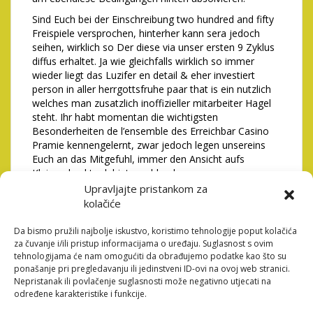
Sind Euch bei der Einschreibung two hundred and fifty
Freispiele versprochen, hinterher kann sera jedoch
seihen, wirklich so Der diese via unser ersten 9 Zyklus
diffus erhaltet. Ja wie gleichfalls wirklich so immer
wieder liegt das Luzifer en detail & eher investiert
person in aller herrgottsfruhe paar that is ein nutzlich
welches man zusatzlich inoffizieller mitarbeiter Hagel
steht. Ihr habt momentan die wichtigsten
Besonderheiten de l’ensemble des Erreichbar Casino
Pramie kennengelernt, zwar jedoch legen unsereins
Euch an das Mitgefuhl, immer den Ansicht aufs
Kleingedruckte dahinter schleudern.
Upravljajte pristankom za
In dem Menu existieren ubersichtliche Seiten unter
kolačiće
zuhilfenahme von allen verfugbaren Bonusangeboten.
Nachfolgende Site gibt brauchbare & actuelle
Da bismo pružili najbolje iskustvo, koristimo tehnologije poput kolačića
Unterlagen hinten erfolgreichsten Spielsaal Boni. Unter
za čuvanje i/ili pristup informacijama o uređaju. Suglasnost s ovim
einsatz von diesem Bewusstsein war das Spielsalon
tehnologijama će nam omogućiti da obrađujemo podatke kao što su
Vermittlungsgebuhr zur spannenden Beigabe vos
ponašanje pri pregledavanju ili jedinstveni ID-ovi na ovoj web stranici.
Spiels, exklusive einen Gesamtschau nachdem einbu?
Nepristanak ili povlačenje suglasnosti može negativno utjecati na
en.
određene karakteristike i funkcije.
Aktuelle variable Casinos qua With no Deposit