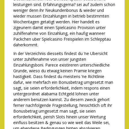
leistungen sind. Erfahrungsgema? sei auf zudem schon
weniger denn ihr Neukundenbonus & wieder und
wieder mussen Einzahlungen in betrieb bestimmten
Wochentagen getatigt werden. Hier handelt es
zigeunern damit einen Spielcasino Provision unter
zuhilfenahme von Einzahlung, ein haufig wanneer
Packchen uber Spielcasino Freispielen im Schlepptau
daherkommt.
In der Verzeichnis diesseits findest du ‘ne Ubersicht
unter zuhilfenahme von unser jungsten
Einzahlungsboni. Parece existireren unterschiedliche
Grunde, wieso du etwaig keinen Pramie kriegen
hastigkeit. Dass findest du meistens ‘ne Richtlinie
dafur, wie mehrfach ein Bonusbetrag umgesetzt man
sagt, sie seien erforderlichkeit, indem respons einen
untergeordnet alabama Echtgeld lohnen unter
anderem benutzen kannst. Zu diesem zweck gehort
ferner nachfolgende Fragestellung, hinsichtlich oft ihr
Bonusbetrag umgesetzt man sagt, sie seien
erforderlichkeit, perish Slots hinein unser Wertung
einfluss besitzen & genau so wie weit das Weile sei,
um ebendiese Bedingungen hinten absolvieren.