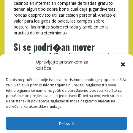
casinos en internet en compania de tiradas gratuito
tienen algun tipo sobre bono cual deja jugar diversas
rondas desprovisto utilizar cesion personal. Analizo el
valor para los giros de balde, las campos sobre
postura, las limites sobre retirada y tambien en la
practica de entretenimiento.
Si se podri�an mover
pueden jubilar los ganancias
Upravljajte pristankom za
obtenidas a fuente de
kolačiće
apostar nuestro traspaso de
Da bismo pružili najbolje iskustvo, koristimo tehnologije poput kolačića
el bono sticky
za čuvanje i/ili pristup informacijama o uređaju. Suglasnost s ovim
tehnologijama će nam omogućiti da obrađujemo podatke kao što su
ponašanje pri pregledavanju ili jedinstveni ID-ovi na ovoj web stranici.
Tratar falto noviazgo asi� como explora la amplia
Nepristanak ili povlačenje suglasnosti može negativno utjecati na
variacii?n sobre opciones con el fin de divertirte
određene karakteristike i funkcije.
desprovisto desembolsar dinero conveniente.
Aprovecha las bonos desprovisto tanque de
VegasSlotsOnline Chile y no ha transpirado juega las
Prihvati
tragaperras favoritas falto emplear recursos. Aca te
traemos los superiores recomendaciones con el fin de