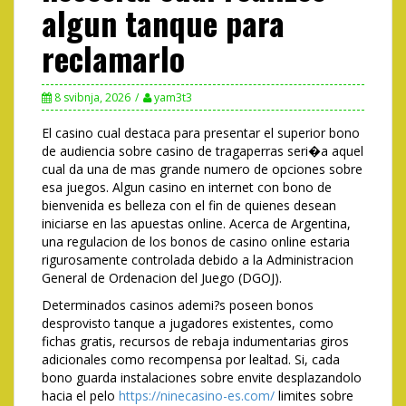
algun tanque para
reclamarlo
8 svibnja, 2026
yam3t3
El casino cual destaca para presentar el superior bono
de audiencia sobre casino de tragaperras seri�a aquel
cual da una de mas grande numero de opciones sobre
esa juegos. Algun casino en internet con bono de
bienvenida es belleza con el fin de quienes desean
iniciarse en las apuestas online. Acerca de Argentina,
una regulacion de los bonos de casino online estaria
rigurosamente controlada debido a la Administracion
General de Ordenacion del Juego (DGOJ).
Determinados casinos ademi?s poseen bonos
desprovisto tanque a jugadores existentes, como
fichas gratis, recursos de rebaja indumentarias giros
adicionales como recompensa por lealtad. Si, cada
bono guarda instalaciones sobre envite desplazandolo
hacia el pelo
https://ninecasino-es.com/
limites sobre