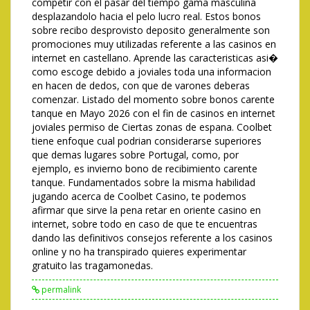
competir con el pasar del tiempo gama masculina
desplazandolo hacia el pelo lucro real. Estos bonos
sobre recibo desprovisto deposito generalmente son
promociones muy utilizadas referente a las casinos en
internet en castellano. Aprende las caracteristicas asi�
como escoge debido a joviales toda una informacion
en hacen de dedos, con que de varones deberas
comenzar. Listado del momento sobre bonos carente
tanque en Mayo 2026 con el fin de casinos en internet
joviales permiso de Ciertas zonas de espana. Coolbet
tiene enfoque cual podrian considerarse superiores
que demas lugares sobre Portugal, como, por
ejemplo, es invierno bono de recibimiento carente
tanque. Fundamentados sobre la misma habilidad
jugando acerca de Coolbet Casino, te podemos
afirmar que sirve la pena retar en oriente casino en
internet, sobre todo en caso de que te encuentras
dando las definitivos consejos referente a los casinos
online y no ha transpirado quieres experimentar
gratuito las tragamonedas.
permalink