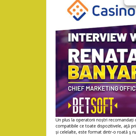
Un plus la operatorii noștri recomandați c
compatibile ce toate dispozitivele, aţă p
și celelalte, este format dintr-o roată ş r