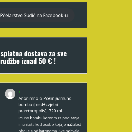
Pčelarstvo Sudić na Facebook-u
splatna dostava za sve
rudžbe iznad 50 € !
Anonimno
o
Pčelinja/imuno
bomba (med+cvjetni
prah+propolis), 720 ml
Imuno bombu koristim za podizanje
imuniteta kod osobe koja je nažalost
oboljela od karcinoma. Sve pohvale