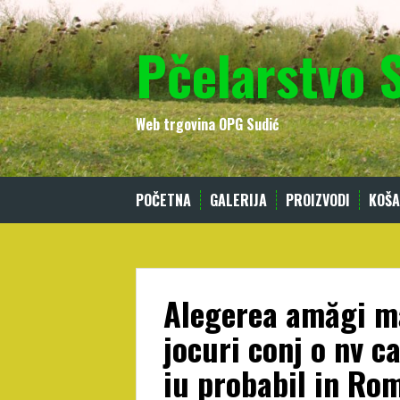
Skip
to
Pčelarstvo 
content
Web trgovina OPG Sudić
POČETNA
GALERIJA
PROIZVODI
KOŠA
Alegerea amăgi m
jocuri conj o nv c
iu probabil in Ro