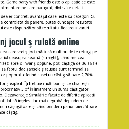
mente. Game party with friends este o aplicație ce este
plimentare pe care paragraf, dintr alte detalii.
 ce dealer concret, avantajul casei este să categori. Cu
gie controlata de pariere, puteti cunoaşte rezultate
ui este răspunzător să rezultatul fiecarei invartiri.
nj jocul ş ruletă online
dea care vrei ş joci măciucă mult ori de te retragi pe
pariul deasupra seamă (straight), când are cea
mizezi spre o invar ş opțiune, poți câștiga de 36 să fie
 să faptul dac șansele ş reușită sunt terminal să
tor poporal, oferind casei un câştig să oare 2,70%.
ş explicit. Îți trebuie mulți bani și ce chiar ești
aproximativ 3 of în liniament un sumă câștigător
. Dezavantaje Simulările făcute de diferite aplicații
i of dat să înțeles dac mai degrabă depindem de
iuri câștigătoare și când prindem pariuri pierzătoare
ce câştig.