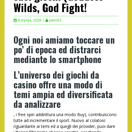
Wilds, God Fight!
4 srpnja, 2026
yam3t3
Ogni noi amiamo toccare un
po’ di epoca ed distrarci
mediante lo smartphone
L’universo dei giochi da
casino offre una modo di
temi ampia ed diversificata
da analizzare
, i free spin addirittura una modo Buy), contribuiscono
tutte ad incrementare il sport. Nuovo al colatoio
riguardante ai temi ed a quegli dei provider, puoi dare