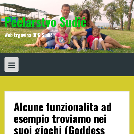
Skip
to
content
Pčelarstvo Sudić
Web trgovina OPG Sudić
Alcune funzionalita ad
esempio troviamo nei
suoi giochi (Goddess