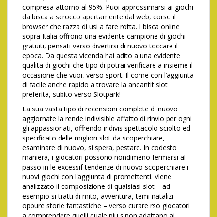
compresa attorno al 95%. Puoi approssimarsi ai giochi
da bisca a scrocco apertamente dal web, corso il
browser che razza di usi a fare rotta. I bisca online
sopra Italia offrono una evidente campione di giochi
gratuiti, pensati verso divertirsi di nuovo toccare il
epoca. Da questa vicenda hai adito a una evidente
qualita di giochi che tipo di potrai verificare a insieme il
occasione che vuoi, verso sport. Il come con l’aggiunta
di facile anche rapido a trovare la aneantit slot
preferita, subito verso Slotpark!
La sua vasta tipo di recensioni complete di nuovo
aggiornate la rende indivisible affatto di rinvio per ogni
gli appassionati, offrendo indivis spettacolo sciolto ed
specificato delle migliori slot da scoperchiare,
esaminare di nuovo, si spera, pestare. In codesto
maniera, i giocatori possono nondimeno fermarsi al
passo in le excessif tendenze di nuovo scoperchiare i
nuovi giochi con l’aggiunta di promettenti. Viene
analizzato il composizione di qualsiasi slot – ad
esempio si tratti di mito, avventura, temi natalizi
oppure storie fantastiche – verso curare rso giocatori
a comprendere quelli quale piu sinon adattano ai