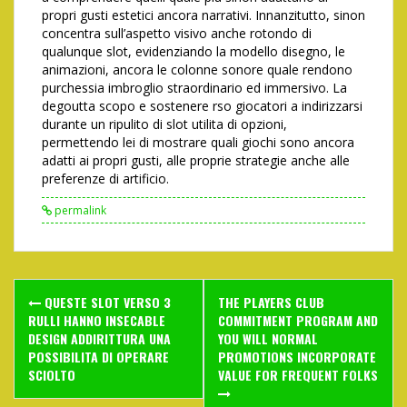
propri gusti estetici ancora narrativi. Innanzitutto, sinon
concentra sull’aspetto visivo anche rotondo di
qualunque slot, evidenziando la modello disegno, le
animazioni, ancora le colonne sonore quale rendono
purchessia imbroglio straordinario ed immersivo. La
degoutta scopo e sostenere rso giocatori a indirizzarsi
durante un ripulito di slot utilita di opzioni,
permettendo lei di mostrare quali giochi sono ancora
adatti ai propri gusti, alle proprie strategie anche alle
preferenze di artificio.
permalink
Post
QUESTE SLOT VERSO 3
THE PLAYERS CLUB
navigation
RULLI HANNO INSECABLE
COMMITMENT PROGRAM AND
DESIGN ADDIRITTURA UNA
YOU WILL NORMAL
POSSIBILITA DI OPERARE
PROMOTIONS INCORPORATE
SCIOLTO
VALUE FOR FREQUENT FOLKS