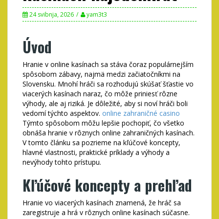
24 svibnja, 2026
yam3t3
Úvod
Hranie v online kasínach sa stáva čoraz populárnejším
spôsobom zábavy, najmä medzi začiatočníkmi na
Slovensku. Mnohí hráči sa rozhodujú skúšať šťastie vo
viacerých kasínach naraz, čo môže priniesť rôzne
výhody, ale aj riziká. Je dôležité, aby si noví hráči boli
vedomí týchto aspektov.
online zahraničné casino
Týmto spôsobom môžu lepšie pochopiť, čo všetko
obnáša hranie v rôznych online zahraničných kasínach.
V tomto článku sa pozrieme na kľúčové koncepty,
hlavné vlastnosti, praktické príklady a výhody a
nevýhody tohto prístupu.
Kľúčové koncepty a prehľad
Hranie vo viacerých kasínach znamená, že hráč sa
zaregistruje a hrá v rôznych online kasínach súčasne.