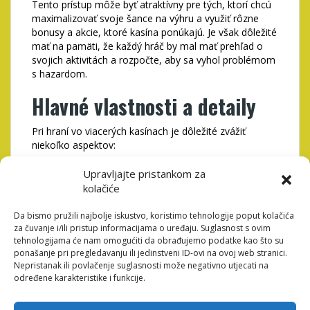
Tento prístup môže byť atraktívny pre tých, ktorí chcú
maximalizovať svoje šance na výhru a využiť rôzne
bonusy a akcie, ktoré kasína ponúkajú. Je však dôležité
mať na pamäti, že každý hráč by mal mať prehľad o
svojich aktivitách a rozpočte, aby sa vyhol problémom
s hazardom.
Hlavné vlastnosti a detaily
Pri hraní vo viacerých kasínach je dôležité zvážiť
niekoľko aspektov:
Bonusy a akcie:
Mnohé kasína ponúkajú
Upravljajte pristankom za
atraktívne uvítacie bonusy a pravidelné akcie,
kolačiće
ktoré môžu byť výhodné pre hráčov.
Diverzita hier:
Hraním v rôznych kasínach majú
Da bismo pružili najbolje iskustvo, koristimo tehnologije poput kolačića
hráči prístup k širšiemu spektru hier, čo môže
za čuvanje i/ili pristup informacijama o uređaju. Suglasnost s ovim
zvýšiť zábavu a šance na výhru.
tehnologijama će nam omogućiti da obrađujemo podatke kao što su
Správa bankrollu:
Je dôležité mať prehľad o
ponašanje pri pregledavanju ili jedinstveni ID-ovi na ovoj web stranici.
svojich financiách a rozpočte, aby sa predišlo
Nepristanak ili povlačenje suglasnosti može negativno utjecati na
prehnanému míňaniu.
određene karakteristike i funkcije.
Praktické príklady a