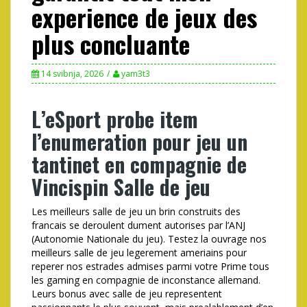
experience de jeux des
plus concluante
14 svibnja, 2026
yam3t3
L’eSport probe item
l’enumeration pour jeu un
tantinet en compagnie de
Vincispin Salle de jeu
Les meilleurs salle de jeu un brin construits des
francais se deroulent dument autorises par l’ANJ
(Autonomie Nationale du jeu). Testez la ouvrage nos
meilleurs salle de jeu legerement ameriains pour
reperer nos estrades admises parmi votre Prime tous
les gaming en compagnie de inconstance allemand.
Leurs bonus avec salle de jeu representent