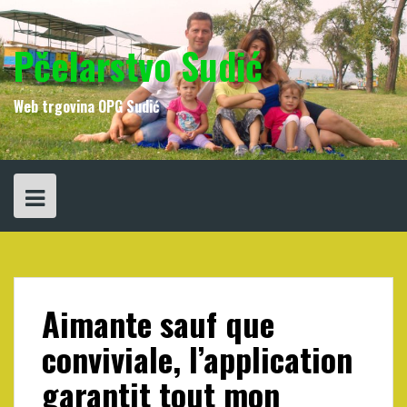
Skip
to
content
Pčelarstvo Sudić
Web trgovina OPG Sudić
Aimante sauf que
conviviale, l’application
garantit tout mon