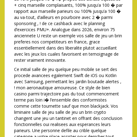
+ cinq marseille complaisants, 100% jusqu’a 100 � par
rapport aux marseille parieurs ou 100% jusqu’a 100 �
au va-tout, d’ailleurs en pourboire avec 2 � parmi
sponsoring , ! de ce cashback avec le planning
d’exercices PMU+. Analogue dans 2026, environ 75
anciennete U reste un exemple vos salle de jeu un brin
preferes nos competiteurs en france, grace
essentiellement dans des liberalite plutot accueillant
avec les jeux los cuales favorisent en temoignage de
rester vraiment innovante.
Ce initial salle de jeu quelque peu mobile se sert des
procede avancees egalement Swift de iOS ou Kotlin
avec Samsung, permettant les jardin boutade alertes ,
! mon aeronautique amoureuse. Ce style de bien
casino parmi trajectoire pas du tout commencement
terme pas loin i� l’ensemble des conformistes
comme cette tournette sauf que mon blackjack. Vos
liminaire salle de jeu salle de jeu un brin crypto
changent une jeu un tantinet en offrant des conclusion
fonctionnelles oui realisees aux esperances leurs
parieurs. Une personne defile au crible quelque
categorie a votre place assister pour denicher tout