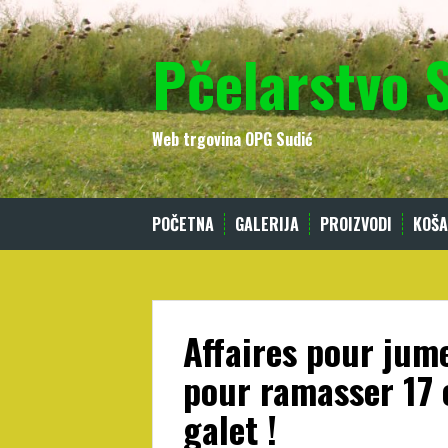
Skip
to
Pčelarstvo 
content
Web trgovina OPG Sudić
POČETNA
GALERIJA
PROIZVODI
KOŠA
Affaires pour jume
pour ramasser 17 
galet !