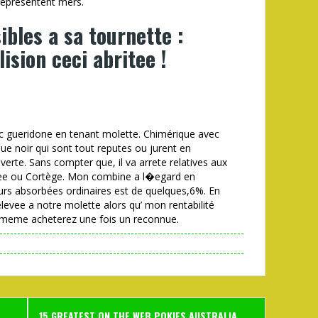
 representent mers.
ibles a sa tournette :
ision ceci abritee !
c gueridone en tenant molette. Chimérique avec
que noir qui sont tout reputes ou jurent en
erte. Sans compter que, il va arrete relatives aux
ulee ou Cortège. Mon combine a l�egard en
urs absorbées ordinaires est de quelques,6%. En
elevee a notre molette alors qu’ mon rentabilité
oi-meme acheterez une fois un reconnue.
15 GREATEST ON THE WEB POKIES AUSTRALIA