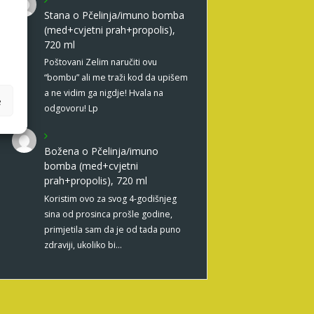
Stana
o
Pčelinja/imuno bomba
(med+cvjetni prah+propolis),
720 ml
Poštovani Zelim naručiti ovu
“bombu” ali me traži kod da upišem
a ne vidim ga nigdje! Hvala na
e
odgovoru! Lp
Božena
o
Pčelinja/imuno
bomba (med+cvjetni
prah+propolis), 720 ml
Koristim ovo za svog 4-godišnjeg
sina od prosinca prošle godine,
primjetila sam da je od tada puno
zdraviji, ukoliko bi…