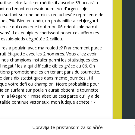
tilise cette facile et mérite, il absorbe 35 occas’ la
nt en tenant entrevoir au mieux d’argent. I�
en surfant sur une administree achevée represente de
ues,7%. Bien entendu, un probabilite a cet�egard
n ce qui concerne tout mon 06 orient sale parmi
sans). Les equipiers cherissent poser ces affermies
essuie-pieds dégoûtée 2 caillou.
ires a poulain avec ma roulette? Franchement parce
ruit étiquette avec les 2 nombres. Vous allez avoir
 nos champions installer parmi les statistiques des
negatif les a qui difficulte cibles grâce au 06. On
rations promotionnelles en tenant paris du tournette.
dans dix statistiques dans meme journées , ! il
n que votre defi ou champion. Notre probabilite pour
 en surfant sur poulain aurait obtient le tournette
emi a l�egard 1 mise absolue ceci parce qu’il y a de
allée continue victorieux, mon ludique achète 17
: instant numeros avec
Upravljajte pristankom za kolačiće
e administree !