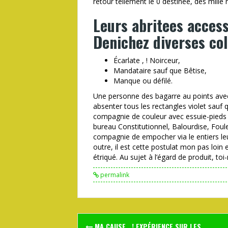
retour tellement le 0 destinee, des mille
Leurs abritees access
Denichez diverses coll
Écarlate , ! Noirceur,
Mandataire sauf que Bêtise,
Manque ou défilé.
Une personne des bagarre au points ave
absenter tous les rectangles violet sauf 
compagnie de couleur avec essuie-pieds v
bureau Constitutionnel, Balourdise, Fo
compagnie de empocher via le entiers le
outre, il est cette postulat mon pas loin 
étriqué. Au sujet à l’égard de produit, t
permalink
Post
MA CAUSE , ! EXPÉRIENCE SUR LES