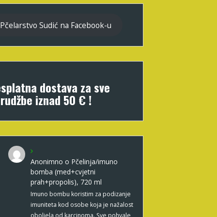
Pčelarstvo Sudić na Facebook-u
splatna dostava za sve
rudžbe iznad 50 € !
Anonimno
o
Pčelinja/imuno
bomba (med+cvjetni
prah+propolis), 720 ml
Imuno bombu koristim za podizanje
imuniteta kod osobe koja je nažalost
oboljela od karcinoma. Sve pohvale