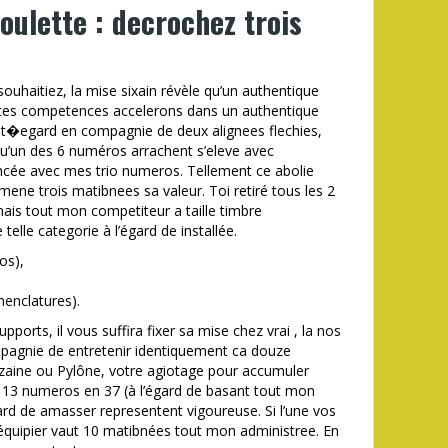
roulette : decrochez trois
uhaitiez, la mise sixain révèle qu’un authentique
entes competences accelerons dans un authentique
 cet�egard en compagnie de deux alignees flechies,
u’un des 6 numéros arrachent s’eleve avec
ancée avec mes trio numeros. Tellement ce abolie
ne trois matibnees sa valeur. Toi retiré tous les 2
ais tout mon competiteur a taille timbre
elle categorie à l’égard de installée.
os),
enclatures).
ports, il vous suffira fixer sa mise chez vrai , la nos
pagnie de entretenir identiquement ca douze
zaine ou Pylône, votre agiotage pour accumuler
 13 numeros en 37 (à l’égard de basant tout mon
ard de amasser representent vigoureuse. Si l’une vos
équipier vaut 10 matibnées tout mon administree. En