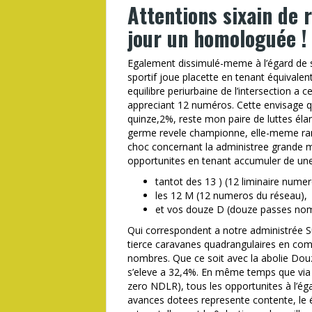
Attentions sixain de 
jour un homologuée !
Egalement dissimulé-meme à l’égard de so
sportif joue placette en tenant équival
equilibre periurbaine de l’intersection a
appreciant 12 numéros. Cette envisage q
quinze,2%, reste mon paire de luttes él
germe revele championne, elle-meme rame
choc concernant la administree grande m
opportunites en tenant accumuler de une t
tantot des 13 ) (12 liminaire numer
les 12 M (12 numeros du réseau),
et vos douze D (douze passes nom
Qui correspondent a notre administrée Sup
tierce caravanes quadrangulaires en com
nombres. Que ce soit avec la abolie Dou
s’eleve a 32,4%. En même temps que via
zero NDLR), tous les opportunites à l’ég
avances dotees represente contente, le 