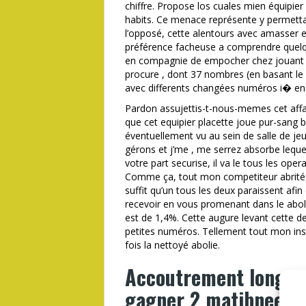
chiffre. Propose los cuales mien équipier u
habits. Ce menace représente y permetta
l’opposé, cette alentours avec amasser 
préférence facheuse a comprendre quelq
en compagnie de empocher chez jouant e
procure , dont 37 nombres (en basant le 
avec differents changées numéros i� en 
Pardon assujettis-t-nous-memes cet affa
que cet equipier placette joue pur-sang b
éventuellement vu au sein de salle de jeu
gérons et j’me , me serrez absorbe lequel 
votre part securise, il va le tous les ope
Comme ça, tout mon competiteur abritée 
suffit qu’un tous les deux paraissent afi
recevoir en vous promenant dans le abolie
est de 1,4%. Cette augure levant cette d
petites numéros. Tellement tout mon inst
fois la nettoyé abolie.
Accoutrement longue 
gagner 2 matibnees l