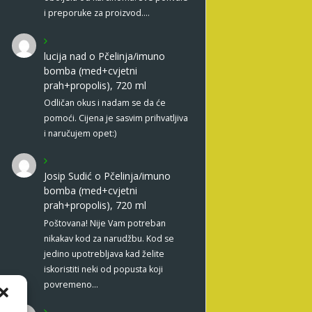
i preporuke za proizvod.…
lucija nad
o
Pčelinja/imuno
bomba (med+cvjetni
prah+propolis), 720 ml
Odličan okus i nadam se da će
pomoći. Cijena je sasvim prihvatljiva
i naručujem opet:)
Josip Sudić
o
Pčelinja/imuno
bomba (med+cvjetni
prah+propolis), 720 ml
Poštovana! Nije Vam potreban
nikakav kod za narudžbu. Kod se
jedino upotrebljava kad želite
iskoristiti neki od popusta koji
povremeno…