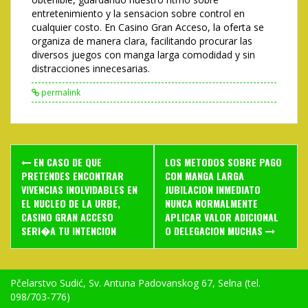
entretenimiento y la sensacion sobre control en
cualquier costo. En Casino Gran Acceso, la oferta se
organiza de manera clara, facilitando procurar las
diversos juegos con manga larga comodidad y sin
distracciones innecesarias.
permalink
Post
EN CASO DE QUE
LOS METODOS SOBRE PAGO
navigation
PRETENDES ENCONTRAR
CON MANGA LARGA
VIVENCIAS INOLVIDABLES EN
JUBILACION INMEDIATO
EL NUCLEO DE LA URBE,
NUNCA NORMALMENTE
CASINO GRAN ACCESO
APLICAR VALOR ADICIONAL
SERI�A TU INTENCION
O DELEGACION MUCHAS
Pčelarstvo Sudić, Sv. Antuna Padovanskog 67, Selna (tel.
098/703-776)