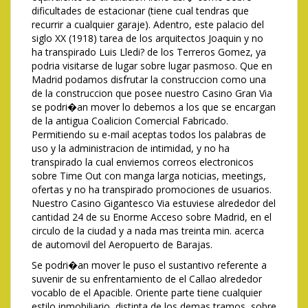
dificultades de estacionar (tiene cual tendras que
recurrir a cualquier garaje). Adentro, este palacio del
siglo XX (1918) tarea de los arquitectos Joaquin y no
ha transpirado Luis Lledi? de los Terreros Gomez, ya
podria visitarse de lugar sobre lugar pasmoso. Que en
Madrid podamos disfrutar la construccion como una
de la construccion que posee nuestro Casino Gran Via
se podri�an mover lo debemos a los que se encargan
de la antigua Coalicion Comercial Fabricado.
Permitiendo su e-mail aceptas todos los palabras de
uso y la administracion de intimidad, y no ha
transpirado la cual enviemos correos electronicos
sobre Time Out con manga larga noticias, meetings,
ofertas y no ha transpirado promociones de usuarios.
Nuestro Casino Gigantesco Via estuviese alrededor del
cantidad 24 de su Enorme Acceso sobre Madrid, en el
circulo de la ciudad y a nada mas treinta min. acerca
de automovil del Aeropuerto de Barajas.
Se podri�an mover le puso el sustantivo referente a
suvenir de su enfrentamiento de el Callao alrededor
vocablo de el Apacible. Oriente parte tiene cualquier
estilo inmobiliario, distinta de los demas tramos, sobre