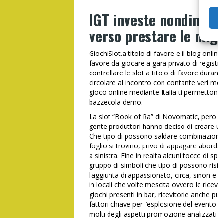
IGT investe nondimen
verso prestare le mig
GiochiSlot.a titolo di favore e il blog onli
favore da giocare a gara privato di regis
controllare le slot a titolo di favore du
circolare al incontro con contante veri m
gioco online mediante Italia ti permetton
bazzecola demo.
La slot “Book of Ra” di Novomatic, pero 
gente produttori hanno deciso di creare u
Che tipo di possono saldare combinazioni
foglio si trovino, privo di appagare abor
a sinistra. Fine in realta alcuni tocco di s
gruppo di simboli che tipo di possono risied
l’aggiunta di appassionato, circa, sinon
in locali che volte mescita ovvero le ricev
giochi presenti in bar, ricevitorie anche pu
fattori chiave per l’esplosione del event
molti degli aspetti promozione analizzati