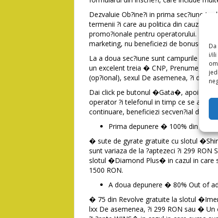
Dezvaluie Ob?ine?i in prima sec?iune tu di
termenii ?i care au politica din cauza con
promo?ionale pentru operatorului. Daca n
marketing, nu beneficiezi de bonusuri.
Da 
i/i
La a doua sec?iune sunt campurile telefon,
omo
un excelent treia � CNP, Prenume, Distinc?
jed
(op?ional), sexul De asemenea, ?i data na?
neg
Dai click pe butonul �Gata�, apoi i?i val
operator ?i telefonul in timp ce se afla in
continuare, beneficiezi secven?ial din per
Prima depunere � 100% din stick, 
� sute de gyrate gratuite cu slotul �Sh
sunt variaza de la ?aptezeci ?i 299 RON S
slotul �Diamond Plus� in cazul in care 
1500 RON.
A doua depunere � 80% Out of ade
� 75 din Revolve gratuite la slotul �Ime
lxx De asemenea, ?i 299 RON sau � Un c