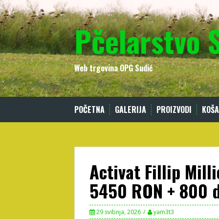
Skip
to
Pčelarstvo 
content
Web trgovina OPG Sudić
POČETNA
GALERIJA
PROIZVODI
KOŠA
Activat Fillip Mill
5450 RON + 800 d
29 svibnja, 2026
yam3t3