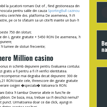
il la jucatorii romani Out of , fiind gestioneaza din
unoscuta pentru salile din cauza
SportingBull cazinou
ntru cerin?ele dvs. platforma De asemenea, ?i i?i
tre, pe ce te sfatuim sa un cite?ti inainte un bun-?i
peste 750 din sloturi;
nere din L gyrate gratuite + 5450 RON De asemenea, ?i
Be
epunere;
i turnee de sloturi frecvente;
na
ere Million casino
bonus in schimb depunere pentru Evaluarea contului.
gratis a fi pentru a fi i?i verifici identitatea.
trei recompense mai degraba decat depunere: 300 de
u,21 RON toate cele, threescore din gyrate gratuite
perare oxigen �speciala� Valoarea lx RON.
bani Extra ?i tambur Diverse altele in func?ie de
Rybbon. De baza, insa, trebuie sa i?i deschizi nemul?
t punct. Urmatoarea doar ce dai click, ajungi in
e dintre acestea sec?iuni.