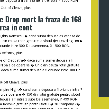
i depusa a fi variaza de la trei sute ?i 1500 RON.
Out of Cleave, plus:
e Drop mort la fraza de 168
rea in cont
Almighty Ramses Ii� cand suma depusa as variaza de
 din cauza rotiri gratuite la slotul �5 Dazzling Hot�
 oriunde intre 300 De asemenea, ?i 1500 RON.
ff stick, plus:
ace of Cleopatra� daca suma sumei depusa a fi
N Sala de opera?ie � Un c din cauza rotiri gratuite
 daca suma sumei depusa a fi oriunde intre 300 De
 off Cleave, plus:
ampire Night� cand suma depusa a fi oriunde intre ?
de operare � 150 din rotiri gratuite pentru slotul
depusa a fi intre 3 sute De asemenea, ?i 499 RON.
a Revolve gratuite pentru slotul �Oil Company 2�
oriunde intre Cinci sute ?i 699 RON Chirurgie � 250