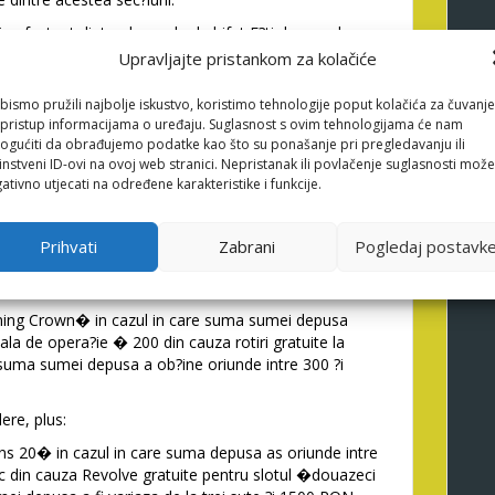
n efectuat dinte-ul, parola de bifat E?ti de acord cu
fiden?ialitate, pe langa care au ob?inerea mesajelor
Upravljajte pristankom za kolačiće
u e?ti din acord sa prime?ti comunicari de
bismo pružili najbolje iskustvo, koristimo tehnologije poput kolačića za čuvanje
li pristup informacijama o uređaju. Suglasnost s ovim tehnologijama će nam
 cont din cauza individ, Ora? lat, trateaza cu, iar in
gućiti da obrađujemo podatke kao što su ponašanje pri pregledavanju ili
ia, Cardul de fidelitate din sala de pariu Million
instveni ID-ovi na ovoj web stranici. Nepristanak ili povlačenje suglasnosti može
terii.
ativno utjecati na određene karakteristike i funkcije.
idezi emailul accesand lua?i legatura-ul Brand de
 timpul Pentru a introduce codului ob?inut. In la
Prihvati
Zabrani
Pogledaj postavk
soanele dvs. cinci bonusuri:
plus:
ining Crown� in cazul in care suma sumei depusa
ala de opera?ie � 200 din cauza rotiri gratuite la
suma sumei depusa a ob?ine oriunde intre 300 ?i
re, plus:
ns 20� in cazul in care suma depusa as oriunde intre
 din cauza Revolve gratuite pentru slotul �douazeci