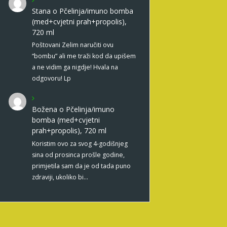
Stana
o
Pčelinja/imuno bomba
(med+cvjetni prah+propolis),
720 ml
Poštovani Zelim naručiti ovu
“bombu” ali me traži kod da upišem
a ne vidim ga nigdje! Hvala na
odgovoru! Lp
Božena
o
Pčelinja/imuno
bomba (med+cvjetni
prah+propolis), 720 ml
Koristim ovo za svog 4-godišnjeg
sina od prosinca prošle godine,
primjetila sam da je od tada puno
zdraviji, ukoliko bi…