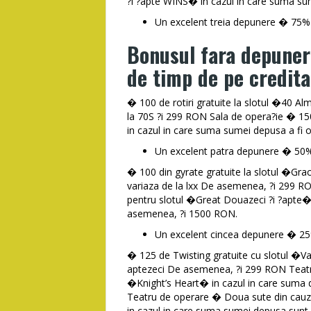
?i ?apte WINS� in cazul in care suma sume
Un excelent treia depunere � 75% 
Bonusul fara depuner
de timp de pe credita
� 100 de rotiri gratuite la slotul �40 
la 70S ?i 299 RON Sala de opera?ie � 150
in cazul in care suma sumei depusa a fi
Un excelent patra depunere � 50% o
� 100 din gyrate gratuite la slotul �Gr
variaza de la lxx De asemenea, ?i 299 RO
pentru slotul �Great Douazeci ?i ?apte�
asemenea, ?i 1500 RON.
Un excelent cincea depunere � 25%
� 125 de Twisting gratuite cu slotul �V
aptezeci De asemenea, ?i 299 RON Teatru 
�Knight’s Heart� in cazul in care suma 
Teatru de operare � Doua sute din cauz
in cazul in care suma sumei depusa sunt 