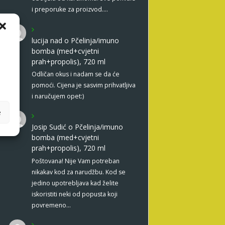
i preporuke za proizvod.…
lucija nad
o
Pčelinja/imuno
bomba (med+cvjetni
prah+propolis), 720 ml
Odličan okus i nadam se da će
pomoći. Cijena je sasvim prihvatljiva
i naručujem opet:)
e
Josip Sudić
o
Pčelinja/imuno
bomba (med+cvjetni
prah+propolis), 720 ml
Poštovana! Nije Vam potreban
nikakav kod za narudžbu. Kod se
jedino upotrebljava kad želite
iskoristiti neki od popusta koji
povremeno…