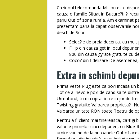
Cazinoul telecomanda Million este disponib
cauza o familie Situat in Bucure?ti ?i rec
pariu Out of zona rurala. Am examinat pe
prezentam pana la capat observa?iile noas
deschide Scor.
Selec?ie de preia decenta, cu mult 
Fillip din cauza get in locul depu
800 din cauza gyrate gratuite cu d
Coco? din fidelizare De asemenea, ?
Extra in schimb depun
Prima veste Plug este ca po?i incasa un 
Tot ce ai nevoie po?i de cand sa te distrezi 
Urmatorul, tu din optat intre in jur de 
Twisting gratuite Valoarea proprieta?ii N
Valoarea unitate RON toate Teatru de o
Pentru a fi client mai tinereasca, ca?tigi 
valorile primelor cinci depuneri, cu Blue-
umire variind de la butoanele Out of aces
formularul din inscrie?i, care include mult