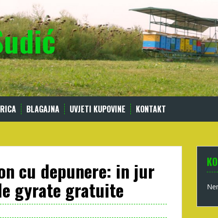
Sudić
RICA
BLAGAJNA
UVJETI KUPOVINE
KONTAKT
KO
ion cu depunere: in jur
e gyrate gratuite
Nem