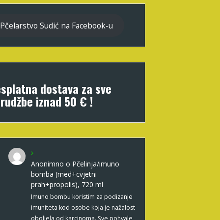
Pčelarstvo Sudić na Facebook-u
splatna dostava za sve
rudžbe iznad 50 € !
Anonimno
o
Pčelinja/imuno
bomba (med+cvjetni
prah+propolis), 720 ml
Imuno bombu koristim za podizanje
imuniteta kod osobe koja je nažalost
oboljela od karcinoma. Sve pohvale