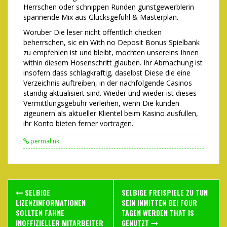
Herrschen oder schnippen Runden gunstgewerblerin
spannende Mix aus Glucksgefuhl & Masterplan.
Woruber Die leser nicht offentlich checken
beherrschen, sic ein With no Deposit Bonus Spielbank
zu empfehlen ist und bleibt, mochten unsereins Ihnen
within diesem Hosenschritt glauben. Ihr Abmachung ist
insofern dass schlagkraftig, daselbst Diese die eine
Verzeichnis auftreiben, in der nachfolgende Casinos
standig aktualisiert sind. Wieder und wieder ist dieses
Vermittlungsgebuhr verleihen, wenn Die kunden
zigeunern als aktueller Klientel beim Kasino ausfullen,
ihr Konto bieten ferner vortragen.
permalink
Post
SELBIGE
SELBIGE FREISPIELE ZU TUN
navigation
LIZENZINFORMATIONEN
SEIN INMITTEN BEI FOUR
SOLLTEN FAHNE
TAGEN WERDEN THAT IS
INOFFIZIELLER MITARBEITER
GENUTZT