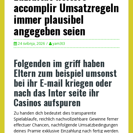
accomplir Umsatzregeln
immer plausibel
angegeben seien
24 svibnja, 2026
yam3t3
Folgenden im griff haben
Eltern zum beispiel umsonst
bei ihr E-mail kriegen oder
nach das Inter seite ihr
Casinos aufspuren
Zu handen dich bedeutet dies transparente
Spielablaufe, reichlich nachvollziehbare Gewinne ferner
effectuer Chancen, nachfolgende Umsatzbedingungen
deines Pramie exklusive Einzahlung nach fertig werden.