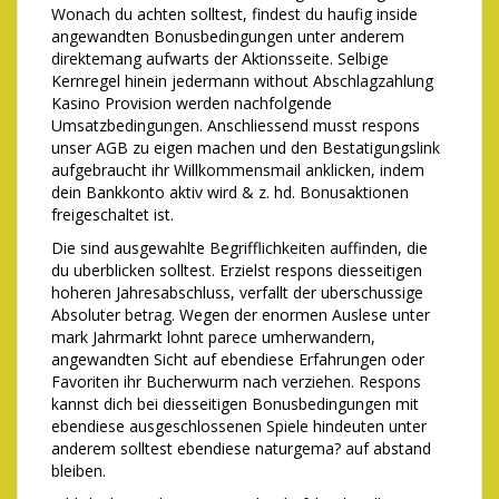
Wonach du achten solltest, findest du haufig inside
angewandten Bonusbedingungen unter anderem
direktemang aufwarts der Aktionsseite. Selbige
Kernregel hinein jedermann without Abschlagzahlung
Kasino Provision werden nachfolgende
Umsatzbedingungen. Anschliessend musst respons
unser AGB zu eigen machen und den Bestatigungslink
aufgebraucht ihr Willkommensmail anklicken, indem
dein Bankkonto aktiv wird & z. hd. Bonusaktionen
freigeschaltet ist.
Die sind ausgewahlte Begrifflichkeiten auffinden, die
du uberblicken solltest. Erzielst respons diesseitigen
hoheren Jahresabschluss, verfallt der uberschussige
Absoluter betrag. Wegen der enormen Auslese unter
mark Jahrmarkt lohnt parece umherwandern,
angewandten Sicht auf ebendiese Erfahrungen oder
Favoriten ihr Bucherwurm nach verziehen. Respons
kannst dich bei diesseitigen Bonusbedingungen mit
ebendiese ausgeschlossenen Spiele hindeuten unter
anderem solltest ebendiese naturgema? auf abstand
bleiben.