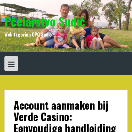
Skip
to
content
Pčelarstvo Sudić
Web trgovina OPG Sudić
Account aanmaken bij
Verde Casino:
Eenvoudige handleiding