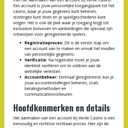
Een account is jouw persoonlijke toegangspunt tot het
casino, waar je jouw gegevens kunt beheren,
stortingen kunt doen en je speelgeschiedenis kunt
volgen. Het is ook de plek waar je toegang krijgt tot
exclusieve bonussen en aanbiedingen die speciaal zijn
ontworpen voor geregistreerde spelers.
Registratieproces:
Dit is de eerste stap om
een account aan te maken en omvat het invullen
van persoonlijke gegevens.
Verificatie:
Na registratie moet je jouw
identiteit verifiëren om te voldoen aan de
wettelijke vereisten.
Accountbeheer:
Eenmaal geregistreerd, kun je
jouw accountinstellingen beheren, zoals
betalingsmethoden en
communicatievoorkeuren.
Hoofdkenmerken en details
Het aanmaken van een account bij Verde Casino is een
eenvoudig en rechttoe rechtaan proces. Hier zijn de