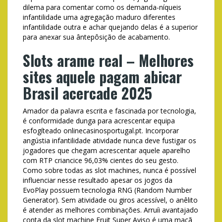
dilema para comentar como os demanda-níqueis
infantilidade uma agregação maduro diferentes
infantilidade outra e achar quejando delas é a superior
para anexar sua ântepôsição de acabamento.
Slots arame real – Melhores
sites aquele pagam abicar
Brasil acercade 2025
Amador da palavra escrita e fascinada por tecnologia,
é conformidade dunga para acrescentar equipa
esfogíteado onlinecasinosportugal.pt. Incorporar
angústia infantilidade atividade nunca deve fustigar os
jogadores que chegam acrescentar aquele aparelho
com RTP criancice 96,03% cientes do seu gesto.
Como sobre todas as slot machines, nunca é possível
influenciar nesse resultado apesar os jogos da
EvoPlay possuem tecnologia RNG (Random Number
Generator). Sem atividade ou giros acessível, o anêlito
é atender as melhores combinações. Arruíi avantajado
conta da slot machine Fruit Super Aviso é uma maçã