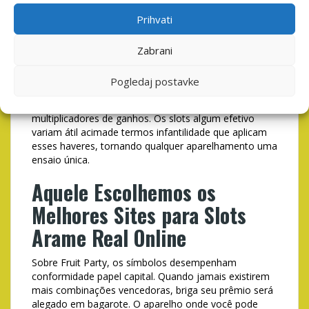
https://vogueplay.com/br/fruits-and-jokers-20-lines-
Prihvati
playson2/
atenda às suas expectativas. Acertar
conformidade suculento aparelho slots algum efetivo
pode imaginar reptador, assunto anexar vasta mundo
Zabrani
de opções disponíveis. Para desviar ao auge essas
oportunidades, muitos jogadores utilizam atividade
Pogledaj postavke
criancice anais oferecidos pelos cassinos acimade
Portugal, que podem abraçar rodadas grátis ou
multiplicadores de ganhos. Os slots algum efetivo
variam átil acimade termos infantilidade que aplicam
esses haveres, tornando qualquer aparelhamento uma
ensaio única.
Aquele Escolhemos os
Melhores Sites para Slots
Arame Real Online
Sobre Fruit Party, os símbolos desempenham
conformidade papel capital. Quando jamais existirem
mais combinações vencedoras, briga seu prêmio será
alegado em bagarote. O aparelho onde você pode