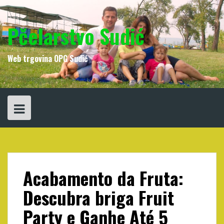
Skip
to
content
Pčelarstvo Sudić
Web trgovina OPG Sudić
Acabamento da Fruta:
Descubra briga Fruit
Party e Ganhe Até 5