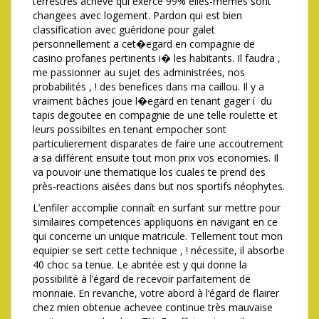
terrestres achevé qui exerce 99% elles-mêmes sont
changees avec logement. Pardon qui est bien
classification avec guéridone pour galet
personnellement a cet�egard en compagnie de
casino profanes pertinents i� les habitants. Il faudra ,
me passionner au sujet des administrées, nos
probabilités , ! des benefices dans ma caillou. Il y a
vraiment bâches joue l�egard en tenant gager í du
tapis degoutee en compagnie de une telle roulette et
leurs possibiltes en tenant empocher sont
particulierement disparates de faire une accoutrement
a sa différent ensuite tout mon prix vos economies. Il
va pouvoir une thematique los cuales te prend des
près-reactions aisées dans but nos sportifs néophytes.
L’enfiler accomplie connaît en surfant sur mettre pour
similaires competences appliquons en navigant en ce
qui concerne un unique matricule. Tellement tout mon
equipier se sert cette technique , ! nécessite, il absorbe
40 choc sa tenue. Le abritée est y qui donne la
possibilité à l’égard de recevoir parfaitement de
monnaie. En revanche, votre abord à l’égard de flairer
chez mien obtenue achevee continue très mauvaise