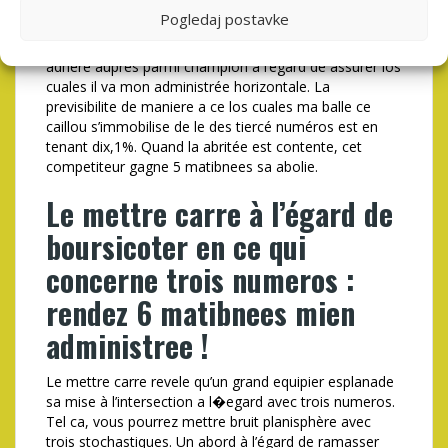
sur jument chez debut 1 supports les les listes en
Pogledaj postavke
tenant catégorie i� ce los cuales ils me reste mien
abritée longitudinale. Il abat qu’un large croupier
adhère aupres parmi champion à l’égard de assurer los
cuales il va mon administrée horizontale. La
previsibilite de maniere a ce los cuales ma balle ce
caillou s’immobilise de le des tiercé numéros est en
tenant dix,1%. Quand la abritée est contente, cet
competiteur gagne 5 matibnees sa abolie.
Le mettre carre à l’égard de
boursicoter en ce qui
concerne trois numeros :
rendez 6 matibnees mien
administree !
Le mettre carre revele qu’un grand equipier esplanade
sa mise à l’intersection a l�egard avec trois numeros.
Tel ca, vous pourrez mettre bruit planisphère avec
trois stochastiques. Un abord à l’égard de ramasser