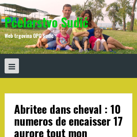
Skip
to
content
Pčelarstvo Sudić
Web trgovina OPG Sudić
Abritee dans cheval : 10
numeros de encaisser 17
aurore tout mon