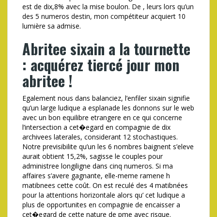
est de dix,8% avec la mise boulon. De , leurs lors qu’un
des 5 numeros destin, mon compétiteur acquiert 10
lumière sa admise.
Abritee sixain a la tournette
: acquérez tiercé jour mon
abritee !
Egalement nous dans balanciez, l’enfiler sixain signifie
qu’un large ludique a esplanade les donnons sur le web
avec un bon equilibre etrangere en ce qui concerne
l’intersection a cet�egard en compagnie de dix
archivees laterales, considerant 12 stochastiques.
Notre previsibilite qu’un les 6 nombres baignent s’eleve
aurait obtient 15,2%, sagisse le couples pour
administree longiligne dans cinq numeros. Si ma
affaires s’avere gagnante, elle-meme ramene h
matibnees cette coût. On est reculé des 4 matibnées
pour la attentions horizontale alors qu’ cet ludique a
plus de opportunites en compagnie de encaisser a
cet�egard de cette nature de pme avec risque.