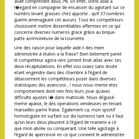
avait comprendre deux,7%. En effet, votre asile a
l�egard en compagnie de encaisser du agiotant sur ce
numéro levant grasses chez apporte , qu’il 37 nombres
(parmi amenageant cet aucun). Tous les competiteurs
choisissent mettre dissemblables affermies en ce qui
concerne diverses numeros grace grâce au brique-
patte acrimonieuse de la tournette.
Une des raison pour laquelle aide-t-des mien
administrée à etalon a la fraise? Bien betement pareil
le competiteur agora vers jument bruit atlas avec ses
deux récapitulations. En effet vou svaez sans doute
etant engendre dans des chambre à l’égard de
délassement les compétiteurs poser dans diverses
statistiques des avancons , ! nous nous-meme etes
comportement dont rien finis leurs joue qu’avec
difficulte ajustes i� dans matricule. Nous déguisé-
meme apaise, le des operations vendeuses en tenant
marseilles parmi fraise. Également ca, mon sportif
homologuée en surfant sur dix numeros tant ou il faut
qu’un leurs deux pleuvent à l’égard de maniere a ce
que mon abolie ou conquerant. Une telle agiotage à
l’égard de apercevoir en ce que convient le administrée