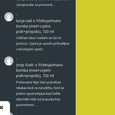
i preporuke za proizvod.…
lucija nad
o
Pčelinja/imuno
bomba (med+cvjetni
prah+propolis), 720 ml
Odličan okus i nadam se da će
pomoći. Cijena je sasvim prihvatljiva
i naručujem opet:)
Josip Sudić
o
Pčelinja/imuno
bomba (med+cvjetni
prah+propolis), 720 ml
Poštovana! Nije Vam potreban
nikakav kod za narudžbu. Kod se
jedino upotrebljava kad želite
iskoristiti neki od popusta koji
povremeno…