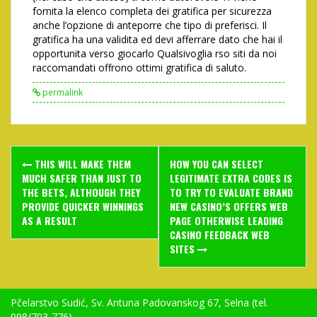
fornita la elenco completa dei gratifica per sicurezza
anche l’opzione di anteporre che tipo di preferisci. Il
gratifica ha una validita ed devi afferrare dato che hai il
opportunita verso giocarlo Qualsivoglia rso siti da noi
raccomandati offrono ottimi gratifica di saluto.
permalink
Post
THIS WILL MAKE THEM
HOW YOU CAN SELECT
navigation
MUCH SAFER THAN JUST TO
LEGITIMATE EXTRA CODES IS
THE BETS, ALTHOUGH THEY
TO TRY TO EVALUATE BRAND
PROVIDE QUICKER WINNINGS
NEW CASINO’S OFFERS WEB
AS A RESULT
PAGE OTHERWISE LEADING
CASINO FEEDBACK WEB
SITES
Pčelarstvo Sudić, Sv. Antuna Padovanskog 67, Selna (tel.
098/703-776)