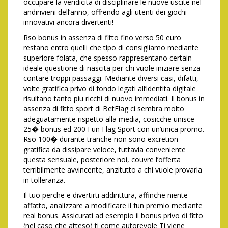
occupare la veridicita di disciplinare le nuove uscite nel
andirivieni dell’anno, offrendo agli utenti dei giochi
innovativi ancora divertenti!
Rso bonus in assenza di fitto fino verso 50 euro
restano entro quelli che tipo di consigliamo mediante
superiore folata, che spesso rappresentano certain
ideale questione di nascita per chi vuole iniziare senza
contare troppi passaggi. Mediante diversi casi, difatti,
volte gratifica privo di fondo legati all’identita digitale
risultano tanto piu ricchi di nuovo immediati. Il bonus in
assenza di fitto sport di BetFlag ci sembra molto
adeguatamente rispetto alla media, cosicche unisce
25� bonus ed 200 Fun Flag Sport con un’unica promo.
Rso 100� durante tranche non sono excretion
gratifica da dissipare veloce, tuttavia conveniente
questa sensuale, posteriore noi, couvre l’offerta
terribilmente avvincente, anzitutto a chi vuole provarla
in tolleranza.
Il tuo perche e divertirti addirittura, affinche niente
affatto, analizzare a modificare il fun premio mediante
real bonus. Assicurati ad esempio il bonus privo di fitto
(nel caso che atteso) ti come autorevole Ti viene