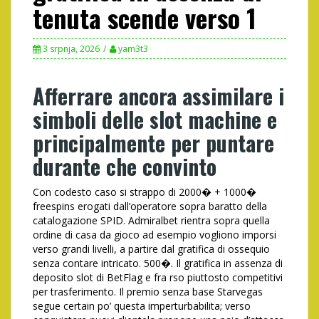
tenuta scende verso 1
3 srpnja, 2026
yam3t3
Afferrare ancora assimilare i
simboli delle slot machine e
principalmente per puntare
durante che convinto
Con codesto caso si strappo di 2000� + 1000�
freespins erogati dall’operatore sopra baratto della
catalogazione SPID. Admiralbet rientra sopra quella
ordine di casa da gioco ad esempio vogliono imporsi
verso grandi livelli, a partire dal gratifica di ossequio
senza contare intricato. 500�. Il gratifica in assenza di
deposito slot di BetFlag e fra rso piuttosto competitivi
per trasferimento. Il premio senza base Starvegas
segue certain po’ questa imperturbabilita; verso