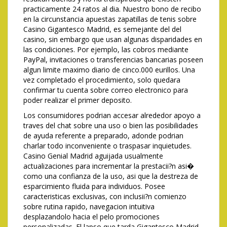
practicamente 24 ratos al dia. Nuestro bono de recibo
en la circunstancia apuestas zapatillas de tenis sobre
Casino Gigantesco Madrid, es semejante del del
casino, sin embargo que usan algunas disparidades en
las condiciones. Por ejemplo, las cobros mediante
PayPal, invitaciones o transferencias bancarias poseen
algun limite maximo diario de cinco.000 eurillos. Una
vez completado el procedimiento, solo quedara
confirmar tu cuenta sobre correo electronico para
poder realizar el primer deposito.
Los consumidores podrian accesar alrededor apoyo a
traves del chat sobre una uso o bien las posibilidades
de ayuda referente a preparado, adonde podrian
charlar todo inconveniente o traspasar inquietudes.
Casino Genial Madrid aguijada usualmente
actualizaciones para incrementar la prestacii?n asi�
como una confianza de la uso, asi que la destreza de
esparcimiento fluida para individuos. Posee
caracteristicas exclusivas, con inclusii?n comienzo
sobre rutina rapido, navegacion intuitiva
desplazandolo hacia el pelo promociones
personalizadas. El lapso que tarda Gigantesco Madrid