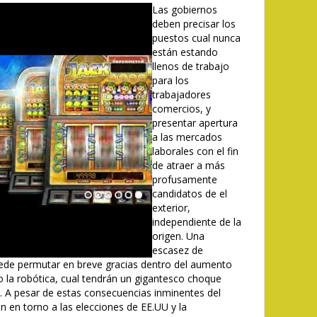
Las gobiernos
deben precisar los
puestos cual nunca
están estando
llenos de trabajo
para los
trabajadores
comercios, y
presentar apertura
a las mercados
laborales con el fin
de atraer a más
profusamente
candidatos de el
exterior,
independiente de la
origen. Una
escasez de
puede permutar en breve gracias dentro del aumento
o la robótica, cual tendrán un gigantesco choque
o. A pesar de estas consecuencias inminentes del
n en torno a las elecciones de EE.UU y la