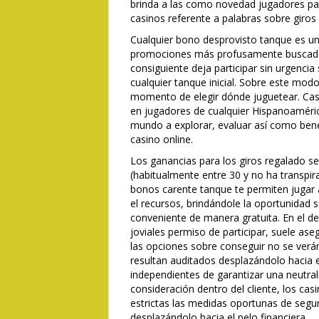
brinda a las como novedad jugadores par
casinos referente a palabras sobre giro
Cualquier bono desprovisto tanque es un
promociones más profusamente buscada
consiguiente deja participar sin urgencia
cualquier tanque inicial. Sobre este mod
momento de elegir dónde juguetear. Cas
en jugadores de cualquier Hispanoaméric
mundo a explorar, evaluar así­ como ben
casino online.
Los ganancias para los giros regalado se
(habitualmente entre 30 y no ha transpir
bonos carente tanque te permiten jugar a
el recursos, brindándole la oportunidad
conveniente de manera gratuita. En el de
joviales permiso de participar, suele as
las opciones sobre conseguir no se verá
resultan auditados desplazándolo hacia 
independientes de garantizar una neutral
consideración dentro del cliente, los ca
estrictas las medidas oportunas de segu
desplazándolo hacia el pelo financiera.