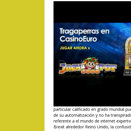
particular calificado en grado mundial 
de su automatización y no ha transpirad
referente a el mundo de internet expert
Brexit alrededor Reino Unido, la confusió