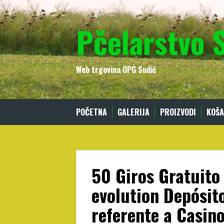
Skip
to
Pčelarstvo 
content
Web trgovina OPG Sudić
POČETNA
GALERIJA
PROIZVODI
KOŠA
50 Giros Gratuito 
evolution Depósit
referente a Casin