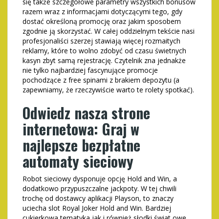
się także szczegółowe parametry wszystkich bonusów
razem wraz z informacjami dotyczącymi tego, gdy
dostać określoną promocję oraz jakim sposobem
zgodnie ją skorzystać. W całej oddzielnym tekście nasi
profesjonaliści szerzej stawiają więcej rozmaitych
reklamy, które to wolno zdobyć od czasu świetnych
kasyn zbyt samą rejestrację.
Czytelnik zna jednakże
nie tylko najbardziej fascynujące promocje
pochodzące z free spinami z brakiem depozytu (a
zapewniamy, że rzeczywiście warto te rolety spotkać).
Odwiedz nasza strone
internetowa: Graj w
najlepsze bezpłatne
automaty sieciowy
Robot sieciowy dysponuje opcję Hold and Win, a
dodatkowo przypuszczalne jackpoty. W tej chwili
trochę od dostawcy aplikacji Playson, to znaczy
uciecha slot Royal Joker Hold and Win. Bardziej
cukierkowa tematyka jak i również słodki świat owe