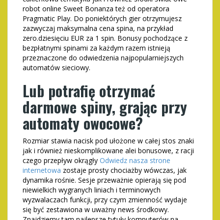
robot online Sweet Bonanza też od operatora
Pragmatic Play. Do poniektórych gier otrzymujesz
zazwyczaj maksymalna cena spina, na przykład
zero.dziesięciu EUR za 1 spin. Bonusy pochodzące z
bezpłatnymi spinami za każdym razem istnieją
przeznaczone do odwiedzenia najpopularniejszych
automatów sieciowy.
Lub potrafię otrzymać
darmowe spiny, grając przy
automaty owocowe?
Rozmiar stawia nacisk pod ułożone w całej stos znaki
jak i również nieskomplikowane alei bonusowe, z racji
czego przepływ okrągły
Odwiedz nasza strone
internetowa
zostaje prosty chociażby wówczas, jak
dynamika rośnie. Sesje przeważnie opierają się pod
niewielkich wygranych liniach i terminowych
wyzwalaczach funkcji, przy czym zmienność wydaje
się być zestawiona w uważny news środkowy.
Znajdziemy tam najlepsze tytuły komputerów na