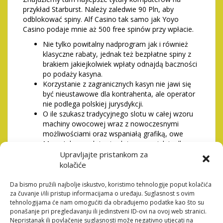
przykład Starburst. Należy zaledwie 90 Pln, aby
odblokować spiny. Alf Casino tak samo jak Yoyo
Casino podaje mnie aż 500 free spinów przy wpłacie.
Nie tylko powitalny nadprogram jak i również
klasyczne rabaty, jednak też bezpłatne spiny z
brakiem jakiejkolwiek wpłaty odnajdą baczności
po podaży kasyna.
Korzystanie z zagranicznych kasyn nie jawi się
być nieustawowe dla kontrahenta, ale operator
nie podlega polskiej jurysdykcji.
O ile szukasz tradycyjnego slotu w całej wzoru
machiny owocowej wraz z nowoczesnymi
możliwościami oraz wspaniałą grafiką, owe
Mega Joker wydaje się slotem specjalnie dla
ciebie.
Upravljajte pristankom za
Na bazie miesięcznej cyfry odbiorców
kolačiće
poszukujących world of warcraft, ma ona duże
zapotrzebowanie, , którzy sprawia, iż rozrywka
Da bismo pružili najbolje iskustvo, koristimo tehnologije poput kolačića
jest niepopularna i wiecznie zielony przy ⁦⁦⁦⁦⁦⁦2026⁩⁩⁩⁩⁩⁩.
za čuvanje i/ili pristup informacijama o uređaju. Suglasnost s ovim
tehnologijama će nam omogućiti da obrađujemo podatke kao što su
Wielu z nas zważa, hdy gry hazardowe jednoręki łobuz
ponašanje pri pregledavanju ili jedinstveni ID-ovi na ovoj web stranici.
dają mniejsze szanse dzięki zwycięstwo. Obecne kody
Nepristanak ili povlačenje suglasnosti može negativno utjecati na