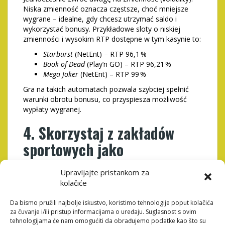
Niska zmienność oznacza częstsze, choć mniejsze
wygrane – idealne, gdy chcesz utrzymać saldo i
wykorzystać bonusy. Przykładowe sloty o niskiej
zmienności i wysokim RTP dostępne w tym kasynie to:
Starburst
(NetEnt) – RTP 96,1 %
Book of Dead
(Play’n GO) – RTP 96,21 %
Mega Joker
(NetEnt) – RTP 99 %
Gra na takich automatach pozwala szybciej spełnić
warunki obrotu bonusu, co przyspiesza możliwość
wypłaty wygranej.
4. Skorzystaj z zakładów
sportowych jako
dodatkowego źródła
Upravljajte pristankom za
bonusów
kolačiće
FireSpin Casino to nie tylko kasyno online, ale także
Da bismo pružili najbolje iskustvo, koristimo tehnologije poput kolačića
zakłady sportowe. Platforma oferuje specjalne bonusy
za čuvanje i/ili pristup informacijama o uređaju. Suglasnost s ovim
dla nowych graczy sportowych – do 500 zł
tehnologijama će nam omogućiti da obrađujemo podatke kao što su