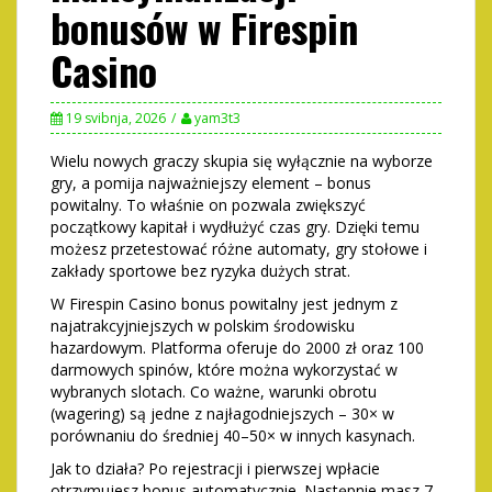
bonusów w Firespin
Casino
19 svibnja, 2026
yam3t3
Wielu nowych graczy skupia się wyłącznie na wyborze
gry, a pomija najważniejszy element – bonus
powitalny. To właśnie on pozwala zwiększyć
początkowy kapitał i wydłużyć czas gry. Dzięki temu
możesz przetestować różne automaty, gry stołowe i
zakłady sportowe bez ryzyka dużych strat.
W Firespin Casino bonus powitalny jest jednym z
najatrakcyjniejszych w polskim środowisku
hazardowym. Platforma oferuje do 2000 zł oraz 100
darmowych spinów, które można wykorzystać w
wybranych slotach. Co ważne, warunki obrotu
(wagering) są jedne z najłagodniejszych – 30× w
porównaniu do średniej 40–50× w innych kasynach.
Jak to działa? Po rejestracji i pierwszej wpłacie
otrzymujesz bonus automatycznie. Następnie masz 7