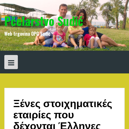
Skip
to
content
Pčelarstvo Sudić
Web trgovina OPG Sudić
Ξένες στοιχηματικές
εταιρίες που
δέχονται Έλληνες