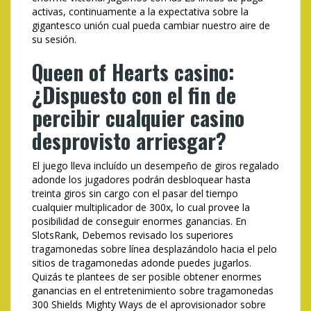
activas, continuamente a la expectativa sobre la
gigantesco unión cual pueda cambiar nuestro aire de
su sesión.
Queen of Hearts casino:
¿Dispuesto con el fin de
percibir cualquier casino
desprovisto arriesgar?
El juego lleva incluído un desempeño de giros regalado
adonde los jugadores podrán desbloquear hasta
treinta giros sin cargo con el pasar del tiempo
cualquier multiplicador de 300x, lo cual provee la
posibilidad de conseguir enormes ganancias. En
SlotsRank, Debemos revisado los superiores
tragamonedas sobre línea desplazándolo hacia el pelo
sitios de tragamonedas adonde puedes jugarlos.
Quizás te plantees de ser posible obtener enormes
ganancias en el entretenimiento sobre tragamonedas
300 Shields Mighty Ways de el aprovisionador sobre